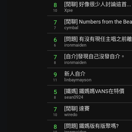
[閒聊] 好像很少人討論這首...
8
Xpie
10
[閒聊] Numbers from the 
7
cymbal
7
[問題] 有沒有現任主唱之前
6
ironmaiden
6
[自介]發現自己沒發自介。
7
ironmaiden
8
新人自介
9
linbaymayson
11
[鐵媽] 鐵媽媽VANS在特價
5
sean0924
8
[閒聊] 達賽
7
wiredo
10
[問題] 鐵媽版有版聚嗎?
8