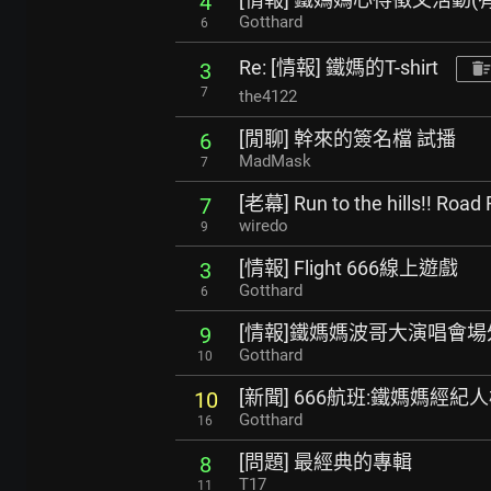
4
Gotthard
6
Re: [情報] 鐵媽的T-shirt
3
7
the4122
[閒聊] 幹來的簽名檔 試播
6
MadMask
7
[老幕] Run to the hills!! Road 
7
wiredo
9
[情報] Flight 666線上遊戲
3
Gotthard
6
[情報]鐵媽媽波哥大演唱會
9
Gotthard
10
[新聞] 666航班:鐵媽媽經
10
Gotthard
16
[問題] 最經典的專輯
8
T17
11