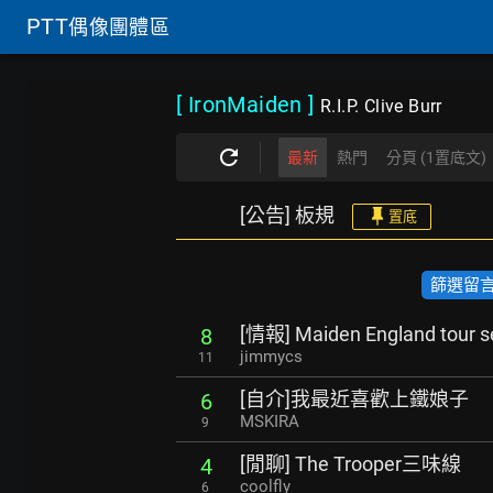
PTT
偶像團體區
[ IronMaiden
]
R.I.P. Clive Burr
最新
熱門
分頁 (1置底文)
[公告] 板規
置底
篩選留言數
[情報] Maiden England tour se
8
jimmycs
11
[自介]我最近喜歡上鐵娘子
6
MSKIRA
9
[閒聊] The Trooper三味線
4
coolfly
6