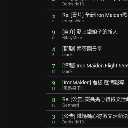
Darkside18
5
Re: [賣片] 全新Iron Maiden
5
ironmaiden
8
[自介] 愛上鐵娘子的新人
9
BibbyMike
10
[閒聊] 兩張圖分享
4
blanki
6
[情報] Iron Maiden Flight 666!
7
blanki
10
[IronMaiden] 看板 選情報導
9
[馬路探子]
11
Re: [公告] 鐵媽媽心得徵文活
8
Gotthard
10
[公告] 鐵媽媽心得徵文活動決選
3
Darkside18
11