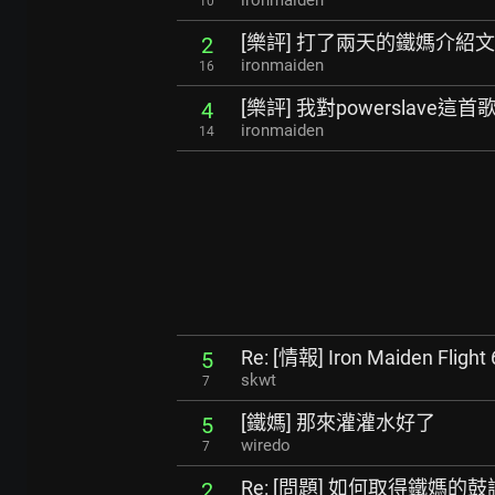
ironmaiden
10
[樂評] 打了兩天的鐵媽介紹文
2
ironmaiden
16
[樂評] 我對powerslave這
4
ironmaiden
14
Re: [情報] Iron Maiden Flight 
5
skwt
7
[鐵媽] 那來灌灌水好了
5
wiredo
7
Re: [問題] 如何取得鐵媽的鼓
2