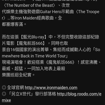
〈The Number of the Beast〉、次世

代娛樂主機強勢遊戲Guitar Hero示範曲〈The Troope
r〉…等Iron Maiden經典歌曲，全

都塞爆客滿。

而在這張【藍光Blu-ray】中，不但完整收錄這部紀錄
片電影【魔鬼航班666】，同時也取

景自16個國家的演出菁華、集結而成撼動人心的「So
mewhere Back in Time World Tour」

現場演唱會！歡迎搭乘《魔鬼航班666》！感官沸騰、
最威、超猛，一同加入地表上最殺

樂團巡迴全紀實。

◎ 全球官網 
http://www.ironmaiden.com
◎ 「另立X世代」發行部落格 
http://blog.roodo.com/e
mixe