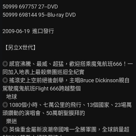
50999 697757 27--DVD

50999 698144 95--Blu-ray DVD

2009-06-19  進口發行

【另立X世代】

◎ 感官沸騰、最威、超猛，歡迎搭乘魔鬼航班666！一
同加入地表上最殺樂團巡迴全紀實

◎ 搖滾史上空前絕後創舉，主唱Bruce Dickinson親自
駕駛魔鬼航班Flight 666跨越整個

   地球

◎ 1080個小時、七萬公里的飛行、13個國家、23場萬
頭鑽動的演唱會、50萬朝聖膜拜的

   樂迷

◎ 英倫重金屬新浪潮帝國唯一全勝軍團，全球銷量超