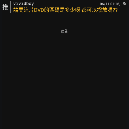
, 8
vividboy
06/11 01:18,
F
推
請問這片DVD的區碼是多少呀 都可以撥放嗎??
廣告