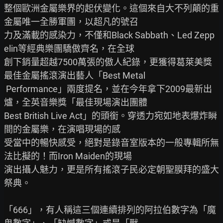
整個歐洲金屬樂界的起伏變化。這個來自大不列顛的重
金屬唯一全勝軍團，以超凡的號召

力及滿載的感染力，不僅和Black Sabbath、Led Zepp
elin等經典樂團驕傲齊名，在全球

創下銷量超越7500萬張的傲人紀錄，更獲得葛萊美獎
最佳金屬搖滾演出藝人「Best Metal

 Performance」兩度提名，並在今年拿下2009最新出
爐，全英音樂獎「最佳現場演出團體

Best British Live Act」的頭銜。穿透力宛如地表爆炸瞬
間的金屬樂，在演唱現場的感

受當中的暢快感受，絕對是錄音室版本的一般專輯所無
法比擬的！而Iron Maiden的現場

演出攝人魅力，更是所有搖滾子民必定朝聖膜拜的盛大
祭典。

「666」，有人稱這三個連續排列的阿拉伯數字為「魔