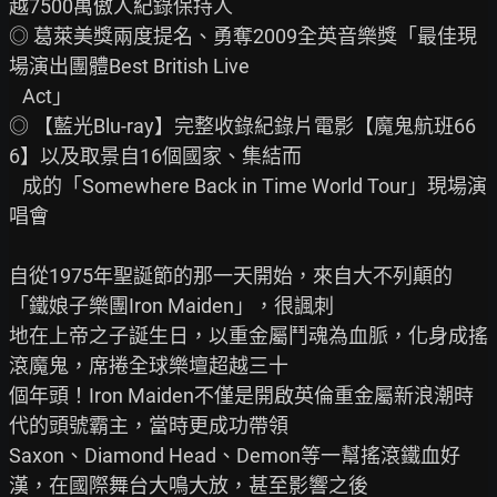
越7500萬傲人紀錄保持人

◎ 葛萊美獎兩度提名、勇奪2009全英音樂獎「最佳現
場演出團體Best British Live

   Act」

◎ 【藍光Blu-ray】完整收錄紀錄片電影【魔鬼航班66
6】以及取景自16個國家、集結而

   成的「Somewhere Back in Time World Tour」現場演
唱會

自從1975年聖誕節的那一天開始，來自大不列顛的
「鐵娘子樂團Iron Maiden」，很諷刺

地在上帝之子誕生日，以重金屬鬥魂為血脈，化身成搖
滾魔鬼，席捲全球樂壇超越三十

個年頭！Iron Maiden不僅是開啟英倫重金屬新浪潮時
代的頭號霸主，當時更成功帶領

Saxon、Diamond Head、Demon等一幫搖滾鐵血好
漢，在國際舞台大鳴大放，甚至影響之後
