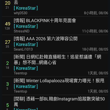
去
20
[
KoreaStar
]
21
whj0530
8小時前
,
08/06
[情報] BLACKPINK十周年見面會
49
[
KoreaStar
]
128
StressND
11小時前
,
08/06
[情報] AAA 2026 第六波陣容公開
27
[
KoreaStar
]
35
SeanLi1013
18小時前
,
08/05
[新聞] 日網紅赴韓直播輕生！追星惹議遭「網
暴」想不開…網痛心省
2
[
KoreaStar
]
18
Teentop
1天前
,
08/05
[新聞] Winter Lollapalooza現場實力曝光！狠甩
3
[
KoreaStar
]
5
Teentop
1天前
,
08/05
[閒聊] 憑藉一部BL韓劇Instagram追蹤數突破50
萬
5
8