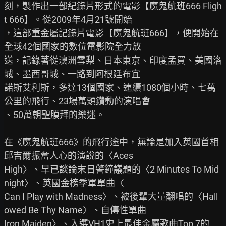
刻，製作出一部紀錄片形式的電影【魔鬼航班666 Fligh
t 666】。從2009年4月21號開始

，這部重金屬記錄片電影【魔鬼航班666】，便開始在
全球42個國家的數位電影院全力放

送，記錄著從澳洲雪梨、日本東京、印度孟買、美國洛
城、墨西哥城、一路到阿根廷布宜

諾斯艾利斯，多達13個國家、連續1080個小時、七萬
公里的飛行、23場萬頭鑽動的演唱會

、50萬朝聖膜拜的樂迷。

在《魔鬼航班666》的飛行途中，無論是加入英國首相
邱吉爾振奮人心的演說的〈Aces

High〉、早已談論末日警鐘議題的〈2 Minutes To Mid
night〉、英國金榜季軍單曲〈

Can I Play with Madness〉、被後輩大量翻唱的〈Hall
owed Be Thy Name〉、自傳性單曲

Iron Maiden〉、入選VH1史上最佳金屬歌曲Top 7的