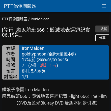
PTT
偶像團體區
PTT偶像團體區
/
IronMaiden
[發行] 魔鬼航班666：毀滅地表巡迴紀實
＋收藏
06.19똠…
分享
看板
IronMaiden
作者
goldtyphoon
(金牌大風國外處)
時間
17年前
(2009/06/09 04:15)
推噓
7
(
7
推
0
噓
1
→
)
留言
8則, 5人
參與
討論串
1/1
鐵娘子樂團 Iron Maiden

魔鬼航班666：毀滅地表巡迴紀實 Flight 666: The Film

            【DVD及藍光Blu-ray DVD 雙版本同步引進】
