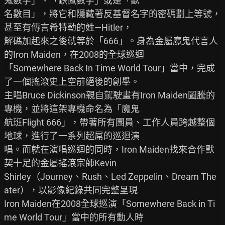
鬼數字」、「缺憾數字」或是「獸

名數目」，將它和隱藏著反基督名字的密碼劃上等號，
甚至有傳言希特勒的姓—Hitler，

解碼加起來之後就等於「666」。身為金屬魔鬼代言人
的Iron Maiden，在2008的全球巡迴

「Somewhere Back In Time World Tour」當中，完成
了一個搖滾史上空前絕後的創舉。

主唱Bruce Dickinson親自駕駛畫有Iron Maiden圖騰的
專機，並將這架專機命名為「魔鬼

航班Flight 666」，帶著所有團員、工作人員跨越整個
地球，進行了一系列超屌的巡迴演

唱。而就在演唱巡迴的同時，Iron Maiden找來合作默
契十足的金屬搖滾宗師Kevin

Shirley（Journey、Rush、Led Zeppelin、Dream The
ater），以影像紀錄共同完整呈現

Iron Maiden在2008全球巡演「Somewhere Back in Ti
me World Tour」當中的所有動人時
