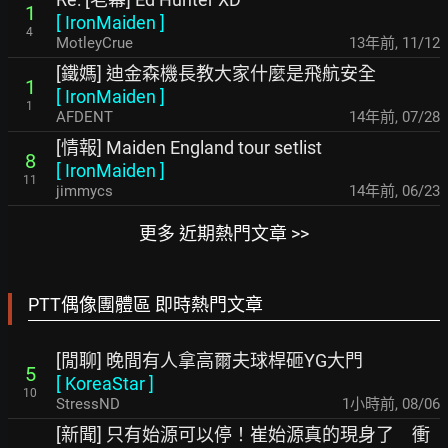
1
[
IronMaiden
]
4
MotleyCrue
13年前
,
11/12
[鐵媽] 迪金森機長教大家什麼是飛航安全
1
[
IronMaiden
]
1
AFDENT
14年前
,
07/28
[情報] Maiden England tour setlist
8
[
IronMaiden
]
11
jimmycs
14年前
,
06/23
更多 近期熱門文章 >>
PTT偶像團體區 即時熱門文章
[閒聊] 晚間有人拿高爾夫球桿砸YG大門
5
[
KoreaStar
]
10
StressND
1小時前
,
08/06
[新聞] 只有始源可以停！崔始源真的現身了 衝