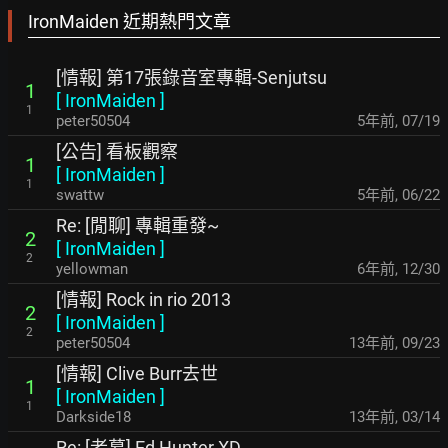
IronMaiden 近期熱門文章
[情報] 第17張錄音室專輯-Senjutsu
1
[
IronMaiden
]
1
peter50504
5年前
,
07/19
[公告] 看板觀察
1
[
IronMaiden
]
1
swattw
5年前
,
06/22
Re: [閒聊] 專輯重發~
2
[
IronMaiden
]
2
yellowman
6年前
,
12/30
[情報] Rock in rio 2013
2
[
IronMaiden
]
2
peter50504
13年前
,
09/23
[情報] Clive Burr去世
1
[
IronMaiden
]
1
Darkside18
13年前
,
03/14
Re: [老幕] Ed Hunter XD