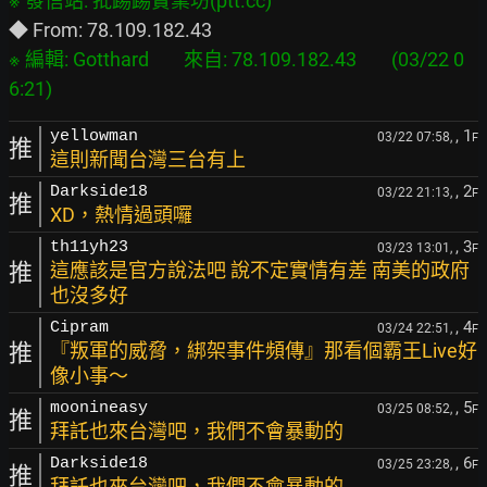
※ 編輯: Gotthard        來自: 78.109.182.43        (03/22 0
, 1
yellowman
03/22 07:58,
F
推
這則新聞台灣三台有上
, 2
Darkside18
03/22 21:13,
F
推
XD，熱情過頭囉
, 3
th11yh23
03/23 13:01,
F
推
這應該是官方說法吧 說不定實情有差 南美的政府
也沒多好
, 4
Cipram
03/24 22:51,
F
推
『叛軍的威脅，綁架事件頻傳』那看個霸王Live好
像小事～
, 5
moonineasy
03/25 08:52,
F
推
拜託也來台灣吧，我們不會暴動的
, 6
Darkside18
03/25 23:28,
F
推
拜託也來台灣吧，我們不會暴動的