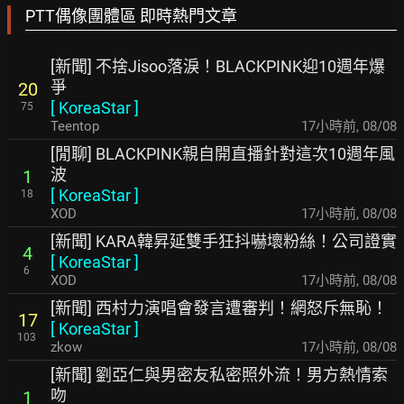
PTT偶像團體區 即時熱門文章
[新聞] 不捨Jisoo落淚！BLACKPINK迎10週年爆
爭
20
[
KoreaStar
]
75
Teentop
17小時前
,
08/08
[閒聊] BLACKPINK親自開直播針對這次10週年風
波
1
[
KoreaStar
]
18
XOD
17小時前
,
08/08
[新聞] KARA韓昇延雙手狂抖嚇壞粉絲！公司證實
4
[
KoreaStar
]
6
XOD
17小時前
,
08/08
[新聞] 西村力演唱會發言遭審判！網怒斥無恥！
17
[
KoreaStar
]
103
zkow
17小時前
,
08/08
[新聞] 劉亞仁與男密友私密照外流！男方熱情索
吻
1