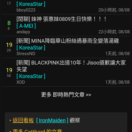
[
KoreaStar
]
17
bboy0223
20小時前
,
08/08
[閒聊] 妹神 張惠妹0809生日快樂！！！
8
[
A-MEI
]
8
andayy
22小時前
,
08/08
[新聞] MINA降臨華山粉絲遇暴雨全變落湯雞
19
[
KoreaStar
]
29
StressND
1天前
,
08/08
[新聞] BLACKPINK出道10年！Jisoo道歉讓大家
失望
19
[
KoreaStar
]
58
XOD
1天前
,
08/08
更多 即時熱門文章 >>
‣
返回看板
[
IronMaiden
]
觀察
‣
更多 Gotthard 的文章