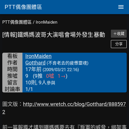
PTT
偶像團體區
PTT偶像團體區
/
IronMaiden
[情報]鐵媽媽波哥大演唱會場外發生暴動
＋收藏
分享
看板
IronMaiden
作者
Gotthard
(不肯老去的疲憊靈魂)
時間
17年前
(2009/03/21 22:16)
推噓
9
(
9
推
0
噓
1
→
)
留言
10則, 9人
參與
討論串
1/1
圖文版：
http://www.wretch.cc/blog/Gotthard/888597
2
前一篇報導才講到鐵媽媽要去有『叛軍的威脅，綁架事