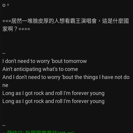
o。

===居然一堆臉皮厚的人想看霸王演唱會，這是什麼國
家啊？====

--

I don't need to worry 'bout tomorrow

Ain't anticipating what's to come

And I don't need to worry 'bout the things I have not do
ne

Long as I got rock and roll I'm forever young

Long as I got rock and roll I'm forever young
