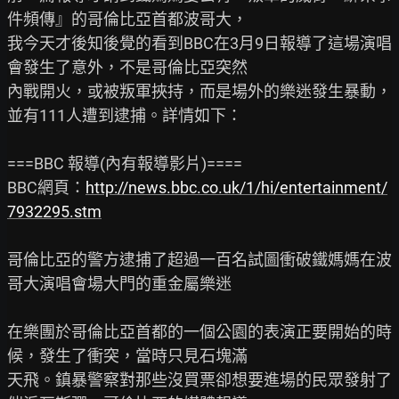
件頻傳』的哥倫比亞首都波哥大，

我今天才後知後覺的看到BBC在3月9日報導了這場演唱
會發生了意外，不是哥倫比亞突然

內戰開火，或被叛軍挾持，而是場外的樂迷發生暴動，
並有111人遭到逮捕。詳情如下：

===BBC 報導(內有報導影片)====

BBC網頁：
http://news.bbc.co.uk/1/hi/entertainment/
7932295.stm
哥倫比亞的警方逮捕了超過一百名試圖衝破鐵媽媽在波
哥大演唱會場大門的重金屬樂迷

在樂團於哥倫比亞首都的一個公園的表演正要開始的時
候，發生了衝突，當時只見石塊滿

天飛。鎮暴警察對那些沒買票卻想要進場的民眾發射了