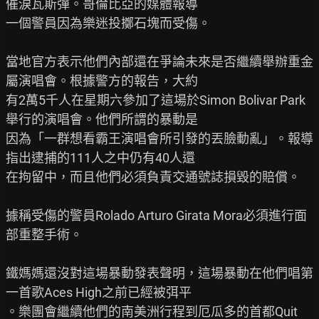
催淚瓦斯彈。哥倫比亞的媒體報導

一個警員因為樂迷投擲石塊而受傷。

當地官方表示他們內部還在爭論未來是否繼續舉辦重金
屬演唱會。根據警方的報告，大約

有2萬5千人在星期六參加了這場於Simon Bolivar Park
舉行的演唱會。他們所謂的暴動是

因為「一群想看霸王演唱會所引發的丟臉動亂」。報導
指出逮捕的111人之中仍有40人還

在拘留中，而且他們必須負責交通號誌損毀的賠償。

據稱受傷的警員Rolado Arturo Girata Mora必須進行面
部重整手術。

鐵媽媽還沒對這場暴動發表聲明，這場暴動在他們唱第
一首歌Aces High之前已經被弭平

。樂團會繼續他們的南美洲行程到厄瓜多的首都Quit