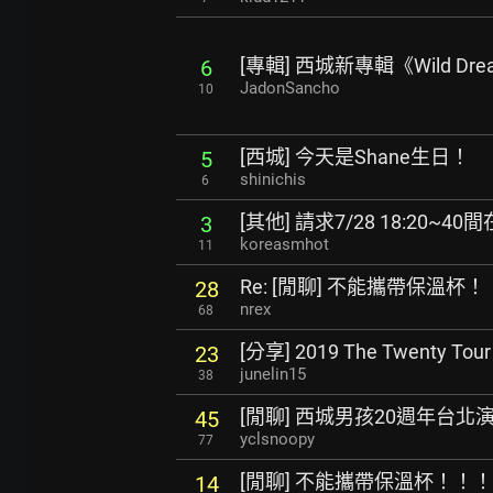
[專輯] 西城新專輯《Wild Dre
6
JadonSancho
10
[西城] 今天是Shane生日！
5
shinichis
6
[其他] 請求7/28 18:20~
3
koreasmhot
11
Re: [閒聊] 不能攜帶保溫杯
28
nrex
68
[分享] 2019 The Twenty T
23
junelin15
38
[閒聊] 西城男孩20週年台北
45
yclsnoopy
77
[閒聊] 不能攜帶保溫杯！！！
14