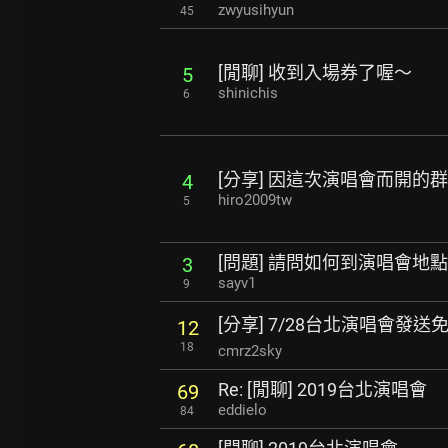
zwyusihyun
45
[閒聊] 收到入場券了喔～
5
shinichis
6
[分享] 因這次演唱會而開的
4
hiro2009tw
5
[問題] 請問如何到演唱會地點
3
sayv1
9
[分享] 7/28台北演唱會發
12
18
cmrz2sky
Re: [閒聊] 2019台北演唱會
69
eddielo
84