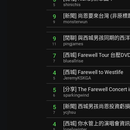
shinichis
5
[新聞] 尚恩要來台灣 (非原標
9
monsterwun
9
[閒聊] 與西城男孩同期的西
9
pingjames
11
[西城] Farewell Tour 台壓DV
7
blueallrise
7
[西城] Farewell to Westlife
4
JeremyKSKGA
5
[分享] The Farewell Concert i
5
sparkingwind
6
[新聞] 西城男孩尚恩投資虧損
5
ycjhsu
7
[西城] 你水管上的演唱會資訊
4
lonelywinter
5