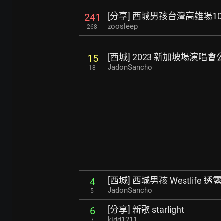
[分享] 西城男孩台灣高雄場10
241
zoosleep
268
[西城] 2023 新加坡場演唱會
15
JadonSancho
18
[西城] 西城男孩 Westlife
4
JadonSancho
5
[分享] 新歌 starlight
6
kidd1211
7