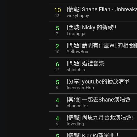
[情報] Shane Filan - Unbreak
10
vickyhappy
13
[西城] Nicky 的新歌!!
5
Lisongga
7
[問題] 請問有什麼WL的相關
2
YellowBox
10
[問題] 婚禮音樂
6
shinichis
12
[分享] youtube的播放清單
5
IcecreamHsu
5
[其他] 一起去Shane演唱會
4
chancellor
8
[情報] 尚恩九月台北演唱會!
4
loveding
5
[情報] Kian的新單曲！
5