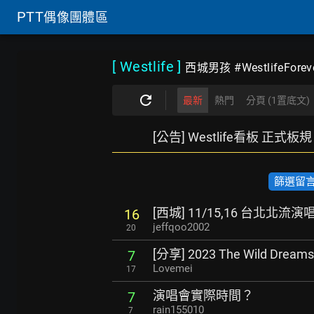
PTT
偶像團體區
[ Westlife
]
西城男孩 #WestlifeForev
最新
熱門
分頁 (1置底文)
[公告] Westlife看板 正式板規 
篩選留言數
[西城] 11/15,16 台北北流演
16
jeffqoo2002
20
[分享] 2023 The Wild Dre
7
Lovemei
17
演唱會實際時間？
7
rain155010
7