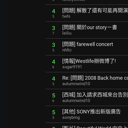
[問題] 解散了還有可能再開
4
twhi
5
[問題] 關於our storyㄧ書
3
leiliu
7
[問題] farewell concert
3
nhltc
5
[情報]Westlife辦微博了!
4
sugar9191
6
Re: [問題] 2008 Back home 
4
autumnwind10
5
[西城] 加入請求西城來台告
5
autumnwind10
6
[其他] SONY推出新版廣告
5
sonybmg
5