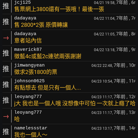
7年前
, 6
jcj125
04/21 19:58,
F
推
售票網上3800還有一張哦！最後一張
7年前
, 7
dadayaya
04/22 11:04,
F
推
售 2800*2張 原價轉讓
7年前
, 8
dadayaya
04/22 11:05,
F
→
意者站內信
7年前
, 9
maverick87
04/22 13:18,
F
推
徵藍4c或藍2c連號兩張謝謝
7年前
, 10
jimwangyean
04/22 22:48,
F
推
徵求2張1800的票
7年前
, 11
johnson0625
04/23 10:54,
F
推
有點想去 但是只有一個人...
7年前
, 12
leoyang777
04/23 11:17,
F
推
j大 我也是一個人哦 沒想像中可怕 一次就上癮了哈
7年前
, 13
leoyang777
04/23 11:17,
F
→
哈
7年前
, 14
namelessstar
04/23 13:17,
F
推
我也一個人～