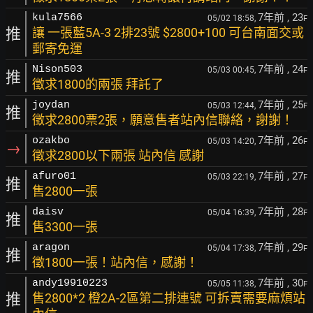
7年前
, 23
kula7566
05/02 18:58,
F
推
讓 一張藍5A-3 2排23號 $2800+100 可台南面交或
郵寄免運
7年前
, 24
Nison503
05/03 00:45,
F
推
徵求1800的兩張 拜託了
7年前
, 25
joydan
05/03 12:44,
F
推
徵求2800票2張，願意售者站內信聯絡，謝謝！
7年前
, 26
ozakbo
05/03 14:20,
F
→
徵求2800以下兩張 站內信 感謝
7年前
, 27
afuro01
05/03 22:19,
F
推
售2800一張
7年前
, 28
daisv
05/04 16:39,
F
推
售3300一張
7年前
, 29
aragon
05/04 17:38,
F
推
徵1800一張！站內信，感謝！
7年前
, 30
andy19910223
05/05 11:38,
F
推
售2800*2 橙2A-2區第二排連號 可拆賣需要麻煩站