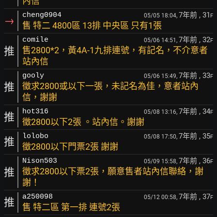
內信
7年前
, 31
cheng0904
05/05 18:04,
F
→
售 特二 4800區 13排 中央區 只有1張
7年前
, 32
comile
05/06 14:51,
F
推
售2800*2，黃4A-1九排連號，有記名，不介意者
站內信
7年前
, 33
gooly
05/06 15:49,
F
推
徵求2800或以下一張，未記名為佳，意者站內
信，謝謝
7年前
, 34
hot316
05/08 13:16,
F
推
徵2800以下2張 。站內信。謝謝
7年前
, 35
lolobo
05/08 17:50,
F
推
徵2800以下門票2張 謝謝
7年前
, 36
Nison503
05/09 15:58,
F
推
徵求2800以下票2張，願意售者站內信聯絡，謝
謝！
7年前
, 37
a250098
05/12 00:58,
F
推
售 特二區 第一排 連號2張