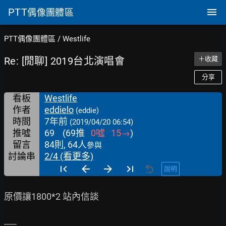
PTT
偶像團體區
PTT偶像團體區
/
Westlife
Re: [閒聊] 2019台北演唱會
＋收藏
分享
看板
Westlife
作者
eddielo
(eddie)
時間
7年前
(2019/04/20 06:54)
推噓
69
(
69
推
0
噓
15
→
)
留言
84則, 64人
參與
討論串
2/4 (看更多)
說明
原價讓1800*2 站內信談

-----
