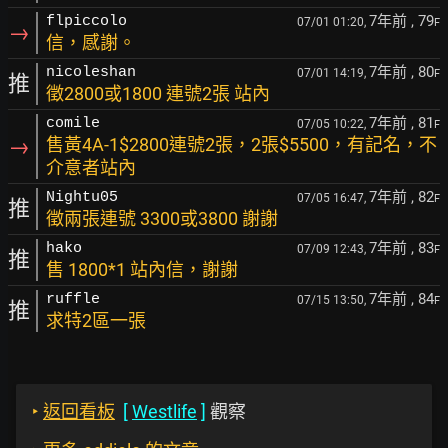
7年前
, 79
flpiccolo
07/01 01:20,
F
→
信，感謝。
7年前
, 80
nicoleshan
07/01 14:19,
F
推
徵2800或1800 連號2張 站內
7年前
, 81
comile
07/05 10:22,
F
→
售黃4A-1$2800連號2張，2張$5500，有記名，不
介意者站內
7年前
, 82
Nightu05
07/05 16:47,
F
推
徵兩張連號 3300或3800 謝謝
7年前
, 83
hako
07/09 12:43,
F
推
售 1800*1 站內信，謝謝
7年前
, 84
ruffle
07/15 13:50,
F
推
求特2區一張
‣
返回看板
[
Westlife
]
觀察