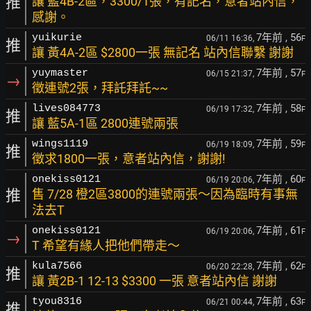
推
讓 藍4B-2區，3300/1張，有記名，意者站內信，
感謝。
7年前
, 56
yuikurie
06/11 16:36,
F
推
讓 黃4A-2區 $2800一張 無記名 站內信聯繫 謝謝
7年前
, 57
yuymaster
06/15 21:37,
F
→
徵連號2張，拜託拜託~~
7年前
, 58
lives084773
06/19 17:32,
F
推
讓 藍5A-1區 2800連號兩張
7年前
, 59
wings1119
06/19 18:09,
F
推
徵求1800一張，意者站內信，謝謝!
7年前
, 60
onekiss0121
06/19 20:06,
F
推
售 7/28 橙2區3800的連號兩張～因為臨時有事無
法去T
7年前
, 61
onekiss0121
06/19 20:06,
F
→
T 希望有緣人把他們帶走～
7年前
, 62
kula7566
06/20 22:28,
F
推
讓 黃2B-1 12-13 $3300 一張 意者站內信 謝謝
7年前
, 63
tyou8316
06/21 00:44,
F
推