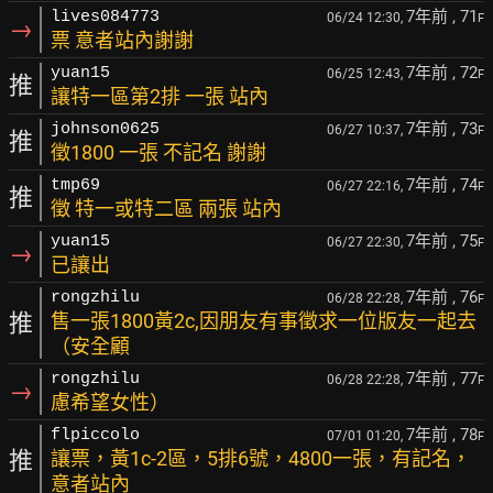
7年前
, 71
lives084773
06/24 12:30,
F
→
票 意者站內謝謝
7年前
, 72
yuan15
06/25 12:43,
F
推
讓特一區第2排 一張 站內
7年前
, 73
johnson0625
06/27 10:37,
F
推
徵1800 一張 不記名 謝謝
7年前
, 74
tmp69
06/27 22:16,
F
推
徵 特一或特二區 兩張 站內
7年前
, 75
yuan15
06/27 22:30,
F
→
已讓出
7年前
, 76
rongzhilu
06/28 22:28,
F
推
售一張1800黃2c,因朋友有事徵求一位版友一起去
（安全顧
7年前
, 77
rongzhilu
06/28 22:28,
F
→
慮希望女性）
7年前
, 78
flpiccolo
07/01 01:20,
F
推
讓票，黃1c-2區，5排6號，4800一張，有記名，
意者站內