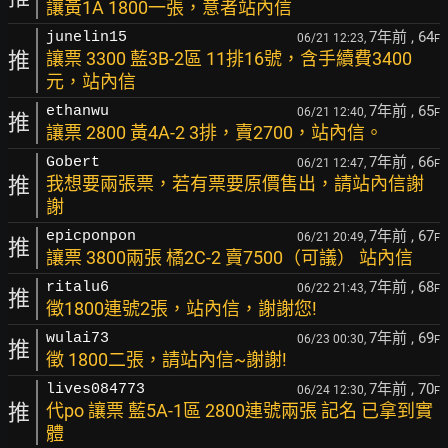
讓黃1A 1800一張，意者站內信
7年前
, 64
junelin15
06/21 12:23,
F
推
讓票 3300 藍3B-2區 11排16號，含手續費3400
元，站內信
7年前
, 65
ethanwu
06/21 12:40,
F
推
讓票 2800 黃4A-2 3排，賣2700，站內信。
7年前
, 66
Gobert
06/21 12:47,
F
推
我想要兩張票，若有票要原價售出，請站內信謝
謝
7年前
, 67
epicponpon
06/21 20:49,
F
推
讓票 3800兩張 橘2C-2 賣7500（可議） 站內信
7年前
, 68
ritalu6
06/22 21:43,
F
推
徵1800連號2張，站內信，謝謝您!
7年前
, 69
wulai73
06/23 00:30,
F
推
徵 1800二張，請站內信~謝謝!
7年前
, 70
lives084773
06/24 12:30,
F
推
代po 讓票 藍5A-1區 2800連號兩張 記名 已拿到實
體