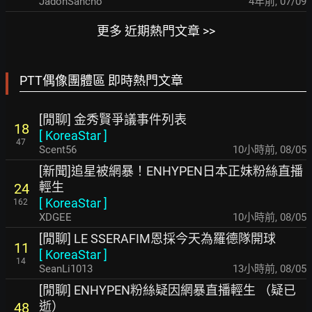
JadonSancho
4年前
,
07/09
更多 近期熱門文章 >>
PTT偶像團體區 即時熱門文章
[閒聊] 金秀賢爭議事件列表
18
[
KoreaStar
]
47
Scent56
10小時前
,
08/05
[新聞]追星被網暴！ENHYPEN日本正妹粉絲直播
輕生
24
[
KoreaStar
]
162
XDGEE
10小時前
,
08/05
[閒聊] LE SSERAFIM恩採今天為羅德隊開球
11
[
KoreaStar
]
14
SeanLi1013
13小時前
,
08/05
[閒聊] ENHYPEN粉絲疑因網暴直播輕生 （疑已
逝）
48