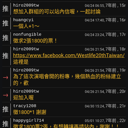
7年前
, 15
hiro2009tw
04/24 06:55,
F
推
想加入群組的可以站內信喔，一起討論
7年前
, 16
huangcyi
04/24 17:40,
F
推
一個人+1～
7年前
, 17
nonfungible
04/24 23:24,
F
推
徵求2張1800的票！
7年前
, 18
hiro2009tw
04/26 21:54,
F
推
https://www.facebook.com/Westlife20thTaiwan/
這裡是
7年前
, 19
hiro2009tw
04/26 21:54,
F
→
為了這次演唱會開的粉專，幾個熱血的粉絲建立
的，歡
7年前
, 20
hiro2009tw
04/26 21:54,
F
→
迎加入喔
7年前
, 21
tracy1208
04/30 15:24,
F
推
徵1800*1 謝謝
7年前
, 22
happygirl714
05/01 10:27,
F
推
徵求1800票2張，有想轉讓再請站內，謝謝！！