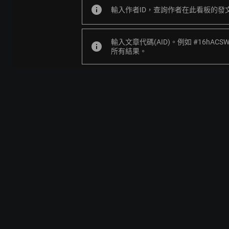
info
輸入作者ID，查詢作者在此看板的發
輸入文章代碼(AID)。例如 #16hACS
info
所有結果。