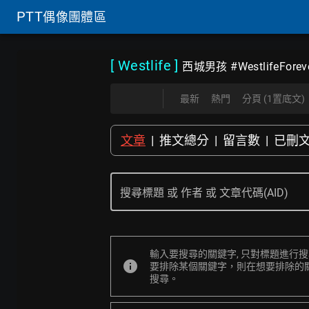
PTT
偶像團體區
[ Westlife
]
西城男孩 #WestlifeForev
最新
熱門
分頁 (1置底文)
文章
|
推文總分
|
留言數
|
已刪
搜尋標題 或 作者 或 文章代碼(AID)
輸入要搜尋的關鍵字, 只對標題進行
info
要排除某個關鍵字，則在想要排除的關鍵字
搜尋。