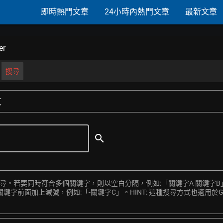
即時熱門文章
24小時內熱門文章
最新文章
er
搜尋
文
search
搜尋。若要同時符合多個關鍵字，則以空白分隔，例如:「關鍵字A 關鍵字B
前面加上減號，例如:「-關鍵字C」。HINT: 這種搜尋方式也適用於Goo