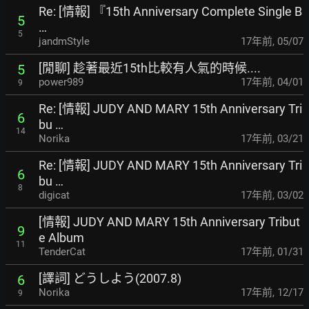
Re: [情報] 『15th Anniversary Complete Single B
5
…
5
jandmStyle
17年前
,
05/07
[閒聊] 趁著最近15th比較有人氣的時候....
5
power989
17年前
,
04/01
9
Re: [情報] JUDY AND MARY 15th Anniversary Tri
6
bu …
14
Norika
17年前
,
03/21
Re: [情報] JUDY AND MARY 15th Anniversary Tri
6
bu …
8
digicat
17年前
,
03/02
[情報] JUDY AND MARY 15th Anniversary Tribut
9
e Album
11
TenderCat
17年前
,
01/31
[譯詞] どうしよう(2007.8)
6
Norika
17年前
,
12/17
9