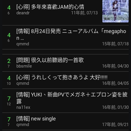
[心得] 多年來喜歡JAM的心情
4
deandr
11年前
,
07/13
6
[情報] 8月24日発売 ニューアルバム「megapho
4
n …
6
qmmd
15年前
,
07/18
[問題] 很久以前聽過的一首歌
2
bbsmile
16年前
,
04/30
7
[心得] うれしくって抱きあうよ 大好!!!!!
4
qmmd
16年前
,
04/05
10
[情報] YUKI、新曲PVでメガネ＋エプロン姿を披
7
露
12
na11ex
16年前
,
01/30
[情報] new single
7
qmmd
17年前
,
09/21
7