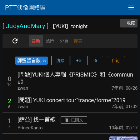
PTT
偶像團體區
＋收藏
[ JudyAndMary
]
【YUKI】tonight
最新
熱門
分頁
搜尋
篩選留言數: 5
清除
+5
-5
自訂
[問題]YUKI個人專輯《PRISMIC》和《commun
0
e》
10
zwan
7年前
,
08/26
[問題] YUKI concert tour“trance/forme”2019
2
zwan
7年前
,
01/02
6
[請益] 找一首歌
1
已刪文
7
PrinceKanto
10年前
,
02/17