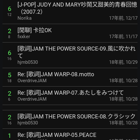
[J-POP] JUDY AND MARY吵鬧又甜美的青春回憶
6
（2007.2）
12
Norika
17年前
,
12/17
[閒聊] 卡拉OK
2
fxxker
17年前
,
11/17
8
[歌詞]JAM THE POWER SOURCE-09.風に吹かれ
6
て
16
hjmb0530
18年前
,
10/29
Re: [歌詞]JAM WARP-08.motto
5
OverdriveJAM
18年前
,
10/28
18
Re: [歌詞]JAM WARP-07.あたしをみつけて
2
OverdriveJAM
18年前
,
10/28
6
[歌詞]JAM THE POWER SOURCE-08.クラシック
2
hjmb0530
18年前
,
10/28
16
Re: [歌詞]JAM WARP-05.PEACE
1