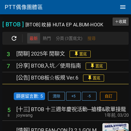
PTT
偶像團體區
＋收藏
[ BTOB
]
[BTOB] 旼赫 HUTA EP ALBUM-HOOK
最新
熱門
分頁 (3置底文)
搜尋
[閒聊] 2025年 閒聊文
3
置底
[分享] BTOB入坑／使用指南
7
置底
[公告] BTOB板☆板規 Ver.6
置底
篩選留言數: 5
清除
+5
-5
自訂
[十三] BTOB 十三週年慶祝活動─搶樓&歌單接龍
5
joywang
1年前
,
03/20
8
[情報] BTOB FAN-CON [3,2,1 GO! M