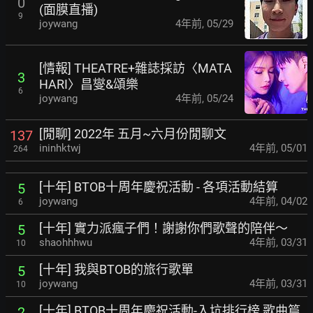
0
(面膜直播)
9
joywang
4年前
,
05/29
[情報] THEATRE+雜誌採訪〈MATA
3
HARI〉昌燮&頌樂
6
joywang
4年前
,
05/24
[閒聊] 2022年 五月~六月份閒聊文
137
ininhktwj
4年前
,
05/01
264
[十年] BTOB十周年慶祝活動 - 各項活動結算
5
joywang
4年前
,
04/02
6
[十年] 實力派瘋子們！謝謝你們歌聲的陪伴～
5
shaohhhwu
4年前
,
03/31
10
[十年] 我與BTOB的旅行歌單
5
joywang
4年前
,
03/31
10
[十年] BTOB十周年慶祝活動-入坑排行榜 歌曲篇
2