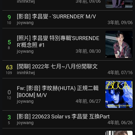
ininhktwj
3年前
,
09/06
[影音] 李昌燮 - 'SURRENDER' M/V
9
joywang
3年前
,
09/06
10
[照片] 李昌燮 特別專輯'SURRENDE
5
R'概念照 #1
8
joywang
3年前
,
08/30
[閒聊] 2022年 七月~八月份閒聊文
63
ininhktwj
4年前
,
07/16
109
Fw: [影音] 李旼赫(HUTA) 正規二輯
0
[BOOM] M/V
12
joywang
4年前
,
06/27
[影音] 220623 Solar vs 李昌燮 互換Part
3
joywang
4年前
,
06/26
5