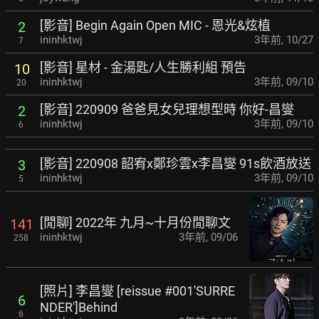
[影音] Begin Again Open MIC - 恩光&炫植
2
ininhktwj
3年前
,
10/27
7
[影音] 星材 - 金湯匙/人生勝利組 預告
10
ininhktwj
3年前
,
09/10
20
[影音] 220909 爸爸見女兒理想型時 你好-昌燮
2
ininhktwj
3年前
,
09/10
6
[影音] 220908 韶宥x鄭珍雲x李昌燮 91s飲酒放送
3
ininhktwj
3年前
,
09/10
5
[閒聊] 2022年 九月~十月份閒聊文
141
ininhktwj
3年前
,
09/06
258
[照片] 李昌燮 [reissue #001'SURRE
6
NDER']Behind
6