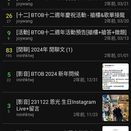
joywang
2年前
,
03/21
5
[十二] BTOB十二週年慶祝活動 - 搶樓&歌單接龍
26
joywang
2年前
,
03/20
27
[活動] BTOB十二週年活動預告[搶樓+搶答+徵題]
9
joywang
2年前
,
03/13
9
[閒聊] 2024年 閒聊文 (1)
83
ininhktwj
2年前
,
01/01
195
[影音] BTOB 2024 新年問候
5
ininhktwj
2年前
,
12/31
22
[影音] 231122 恩光 生日Instagram
3
Live+留言
5
ininhktwj
2年前
,
11/23