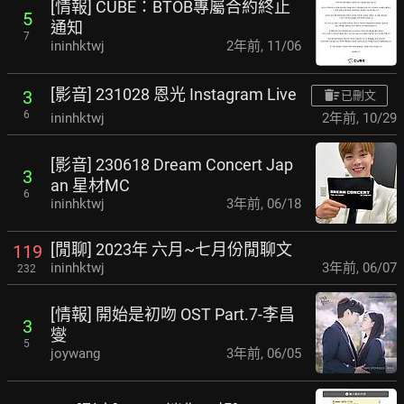
[情報] CUBE：BTOB專屬合約終止
5
通知
7
ininhktwj
2年前
,
11/06
[影音] 231028 恩光 Instagram Live
3
已刪文
6
ininhktwj
2年前
,
10/29
[影音] 230618 Dream Concert Jap
3
an 星材MC
6
ininhktwj
3年前
,
06/18
[閒聊] 2023年 六月~七月份閒聊文
119
ininhktwj
3年前
,
06/07
232
[情報] 開始是初吻 OST Part.7-李昌
3
燮
5
joywang
3年前
,
06/05