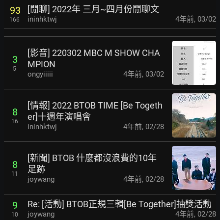
[閒聊] 2022年 三月~四月份閒聊文
93
ininhktwj
4年前
,
03/02
166
[影音] 220302 MBC M SHOW CHA
3
MPION
5
ongyiiiii
4年前
,
03/02
[情報] 2022 BTOB TIME [Be Togeth
8
er]十週年演唱會
16
ininhktwj
4年前
,
02/28
[新聞] BTOB 什麼都沒浪費的10年
8
足跡
11
joywang
4年前
,
02/28
Re: [活動] BTOB正規三輯[Be Together]抽獎活動
9
joywang
4年前
,
02/28
10