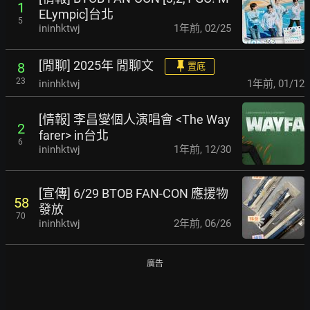
1
ELympic]台北
5
ininhktwj
1年前
,
02/25
[閒聊] 2025年 閒聊文
8
置底
23
ininhktwj
1年前
,
01/12
[情報] 李昌燮個人演唱會 <The Way
2
farer> in台北
6
ininhktwj
1年前
,
12/30
[宣傳] 6/29 BTOB FAN-CON 應援物
58
發放
70
ininhktwj
2年前
,
06/26
廣告