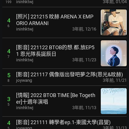
ininhktwj
3年前
,
01/04
199
[照片] 221215 旼赫 ARENA X EMP
4
ORIO ARMANI
6
ininhktwj
3年前
,
12/16
[影音] 221122 BTOB的想.都.放EP5
4
1 恩光隊長誕辰日
7
ininhktwj
3年前
,
11/23
[影音] 221117 偶像版出發吧夢之隊(恩光&旼赫)
5
joywang
3年前
,
11/21
8
[情報] 2022 BTOB TIME [Be Togeth
3
er]十週年演唱
5
ininhktwj
3年前
,
11/13
[影音] 221111 轉學者ep.1-東國大學(昌燮)
4
joywang
3年前
,
11/13
5