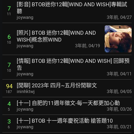
[影音] BTOB迷你12輯[WIND AND WISH]專輯試
7
聽
11
joywang
3年前
,
04/27
[照片] BTOB 迷你12輯[WIND AND
6
WISH]概念照WIND
10
joywang
3年前
,
04/19
[情報] BTOB 迷你12輯[WIND AND WISH] 回歸預
7
告
10
joywang
3年前
,
04/11
[閒聊] 2023年 四月~五月份閒聊文
94
ininhktwj
3年前
,
04/05
187
[十一] 自肥的11週年徵文-每一天都更加心動
4
joywang
3年前
,
03/26
5
[十一] BTOB 十一週年慶祝活動 搶答題10
3
joywang
3年前
,
03/21
6