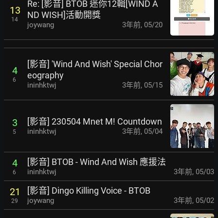
Re: [影音] BTOB 迷你12輯[WIND A
13
ND WISH]活動開獎
14
joywang
3年前
,
05/20
[影音] 'Wind And Wish' Special Chor
4
eography
6
ininhktwj
3年前
,
05/15
[影音] 230504 Mnet M! Countdown
3
ininhktwj
3年前
,
05/04
5
[影音] BTOB - Wind And Wish 應援法
4
ininhktwj
3年前
,
05/03
6
[影音] Dingo Killing Voice - BTOB
21
joywang
3年前
,
05/02
29