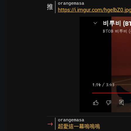
orangemasa
推
https://i.imgur.com/hgelbZ0.jp
orangemasa
→
超愛這一幕嗚嗚嗚