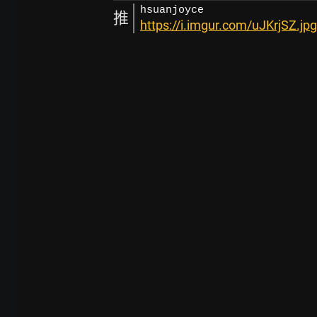
hsuanjoyce
推
https://i.imgur.com/uJKrjSZ.jpg