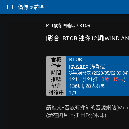
PTT
偶像團體區
PTT偶像團體區
/
BTOB
[影音] BTOB 迷你12輯[WIND A
看板
BTOB
作者
joywang
(布魯克)
時間
3年前
發表
(2023/05/02 09:04)
推噓
121
(
121
推
0
噓
15
→
)
留言
136則, 28人
參與
討論串
1/1
請推文+音放有採計的音源網站(Melon,Geni
(請在圖片上打上ID浮水印)
