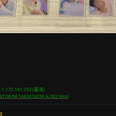
.172.141.253 (臺灣)

s/BTOB/M.1683018259.A.502.html
pg