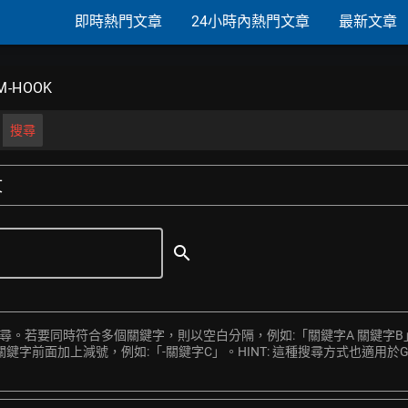
即時熱門文章
24小時內熱門文章
最新文章
UM-HOOK
搜尋
文
search
搜尋。若要同時符合多個關鍵字，則以空白分隔，例如:「關鍵字A 關鍵字B
前面加上減號，例如:「-關鍵字C」。HINT: 這種搜尋方式也適用於Goo