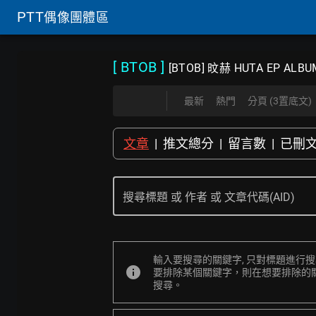
PTT
偶像團體區
[ BTOB
]
[BTOB] 旼赫 HUTA EP ALB
最新
熱門
分頁 (3置底文)
文章
|
推文總分
|
留言數
|
已刪
搜尋標題 或 作者 或 文章代碼(AID)
輸入要搜尋的關鍵字, 只對標題進行
info
要排除某個關鍵字，則在想要排除的關鍵字
搜尋。