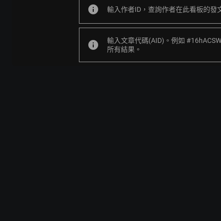
info
輸入作者ID，查詢作者在此看板的發
輸入文章代碼(AID)。例如 #16hACS
info
所有結果。