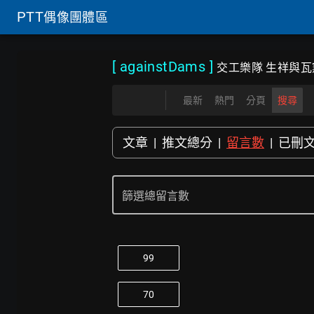
PTT
偶像團體區
[ againstDams
]
交工樂隊 生祥與瓦
最新
熱門
分頁
搜尋
文章
|
推文總分
|
留言數
|
已刪
篩選總留言數
99
70