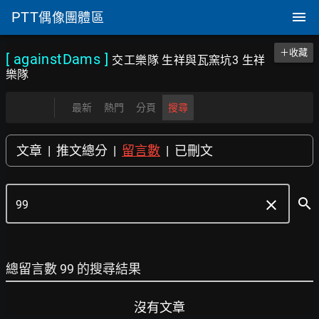
PTT
偶像團體區
＋收藏
[ againstDams
]
交工樂隊 生祥與瓦窯坑3 生祥
樂隊
最新
熱門
分頁
搜尋
文章
|
推文總分
|
留言數
|
已刪文
search
clear
總留言數 99 的搜尋結果
沒有文章