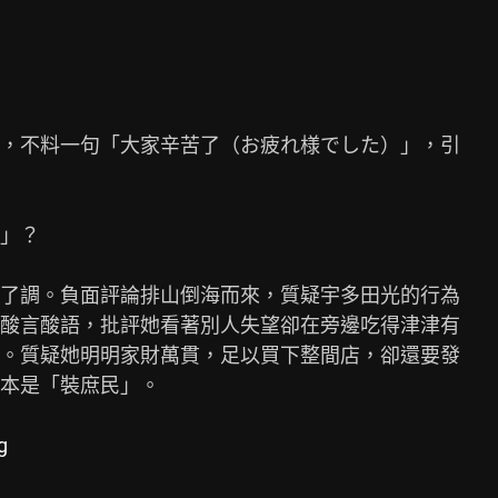
，不料一句「大家辛苦了（お疲れ様でした）」，引

」？

了調。負面評論排山倒海而來，質疑宇多田光的行為

酸言酸語，批評她看著別人失望卻在旁邊吃得津津有

。質疑她明明家財萬貫，足以買下整間店，卻還要發

本是「裝庶民」。

g