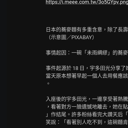
https://i.meee.com.tw/3o5GYpv.pn
日本的蕎麥麵有多重含意，除了長壽
（示意圖／PIXABAY）

事情起因：一碗「未雨綢繆」的蕎麥
事件起源於 18 日，宇多田光分享
當天原本想著早起一個人去用餐應該
。

入座後的宇多田光，一邊享受著熱騰
，看著對方一臉遺憾地離去，她在貼
」作結尾。許多粉絲看完大讚天后「
笑說：「看著別人吃不到，這碗麵肯