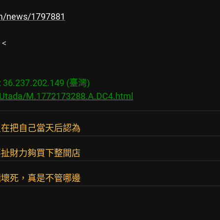
com/news/1797881


6.237.202.149 (臺灣)

s/Utada/M.1772173288.A.DC4.html
沒在把自己當天后認為
要扯財力夠買下整間店
輯壞死，真是不管哪邊