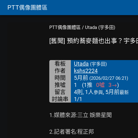
PTT
偶像團體區
PTT偶像團體區
/
Utada (宇多田)
[舊聞] 預約蕎麥麵也出事？宇
看板
Utada
(宇多田)
作者
kshs2224
時間
5月前
(2026/02/27 06:21)
推噓
1
(
1
推
0
噓
3
→
)
留言
4則, 1人
, 5月前
參與
最新
討論串
1/1
1.媒體來源:三立 娛樂星聞

2.記者署名:程正邦
