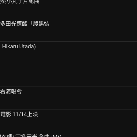
櫻桃小丸子片尾曲
宇多田光遭酸「腹黑裝
 Hikaru Utada)
院看演唱會
紀錄電影 11/14上映
〉米津玄師+宇多田光 全曲+MV