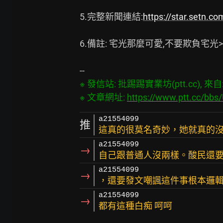
5.完整新聞連結:
https://star.setn.
6.備註: 宅光那麼可愛,不要欺負宅光> <
※ 發信站: 批踢踢實業坊(ptt.cc), 來自: 3
※ 文章網址: 
https://www.ptt.cc/bb
a21554099
推
這真的很莫名奇妙，她就真的
a21554099
→
自己跟普通人沒兩樣。酸民還
a21554099
→
，還要發文嘲諷這件事根本邏
a21554099
→
都有這種白痴 呵呵