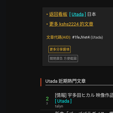
‣
返回看板
[
Utada
]
日本
‣
更多 kshs2224 的文章
文章代碼(AID):
#1feJVet4
(Utada)
更多分享選項
關閉廣告 方便截圖
Utada 近期熱門文章
[情報] 宇多田ヒカル 映像
2
[
Utada
]
3
talyn