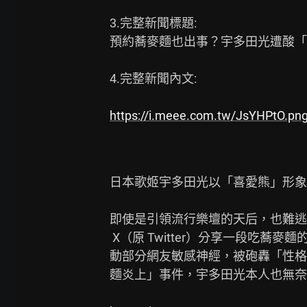
3.完整新聞標題:

預約蕎麥麵也出事？宇多田光遭酸「
4.完整新聞內文:

https://i.meee.com.tw/JsYHPtO.pn
日本歌姬宇多田光以「喜愛熊」形象聞名。
即使是引領流行樂壇的天后，也難逃
 X（原 Twitter）分享一段吃蕎麥麵的日常趣事，原本充滿生活感的幽默發文，竟意外觸

動部分網友敏感神經，被砲轟「性格
麵炎上」事件，宇多田光本人也無奈