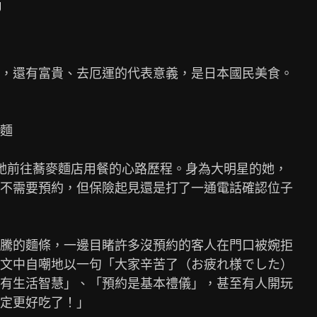
g
，還有富貴、去厄運的代表意義，是日本國民美食。

麵

了她前往蕎麥麵店用餐的心路歷程。身為大明星的她，

不需要預約，但保險起見還是打了一通電話確認位子

騰的麵條，一邊目睹許多沒預約的客人在門口被婉拒

文中自嘲地以一句「大家辛苦了（お疲れ様でした）

有生活智慧」、「預約是基本禮儀」，甚至有人開玩

定更好吃了！」
