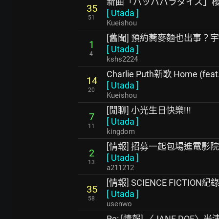
新曲「パッパパラダイス」
35
[
Utada
]
51
Kueishou
[舊聞] 預約蕎麥麵也出事？
1
[
Utada
]
4
kshs2224
Charlie Puth新歌 Home (feat.
14
[
Utada
]
20
Kueishou
[閒聊] 小光生日快樂!!!
7
[
Utada
]
11
kingdom
[情報] 招募一起包場進電影
2
[
Utada
]
13
a211212
[情報] SCIENCE FICTION
35
[
Utada
]
58
usenwo
Re: [情報] 〈JANE DOE