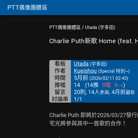
PTT
偶像團體區
PTT偶像團體區
/
Utada (宇多田)
Charlie Puth新歌 Home (feat. H
看板
Utada
(宇多田)
作者
Kueishou
(Special 特別~)
時間
5月前
(2026/02/11 02:43)
推噓
14
(
14
推
0
噓
6
→
)
留言
20則, 14人
, 4月前
參與
最新
討論串
1/1
Charlie Puth 即將於2026/03/27發行
宅光將參與其中一首歌的合作！
