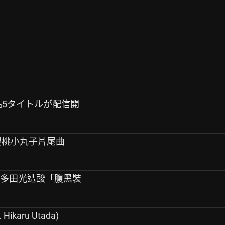
作品5タイトルが配信開
櫻桃小丸子片尾曲
宇多田光遭酸「腹黑裝
 Hikaru Utada)