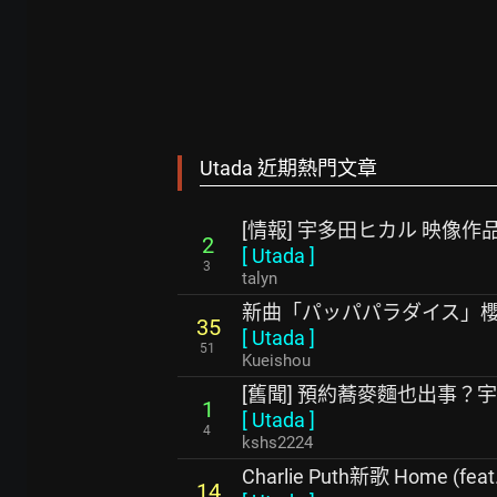
Utada 近期熱門文章
[情報] 宇多田ヒカル 映像
2
[
Utada
]
3
talyn
新曲「パッパパラダイス」
35
[
Utada
]
51
Kueishou
[舊聞] 預約蕎麥麵也出事？
1
[
Utada
]
4
kshs2224
Charlie Puth新歌 Home (feat.
14