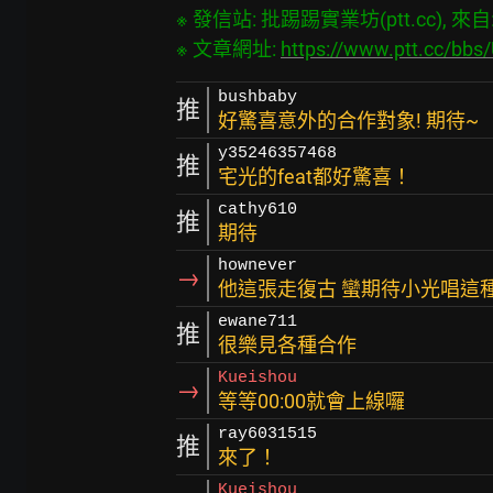
※ 發信站: 批踢踢實業坊(ptt.cc), 來自: 2
※ 文章網址: 
https://www.ptt.cc/bb
bushbaby
推
好驚喜意外的合作對象! 期待~
y35246357468
推
宅光的feat都好驚喜！
cathy610
推
期待
hownever
→
他這張走復古 蠻期待小光唱這
ewane711
推
很樂見各種合作
Kueishou
→
等等00:00就會上線囉
ray6031515
推
來了！
Kueishou