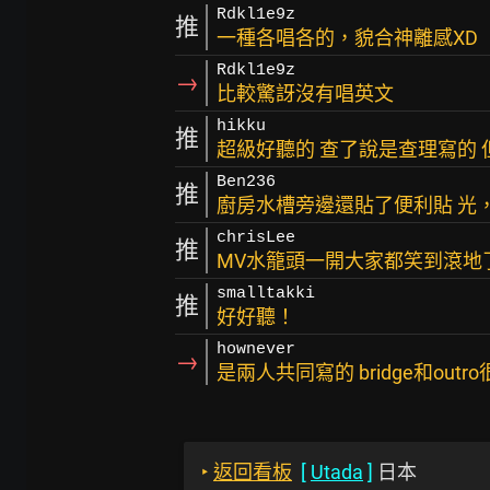
Rdkl1e9z
推
一種各唱各的，貌合神離感XD
Rdkl1e9z
→
比較驚訝沒有唱英文
hikku
推
超級好聽的 查了說是查理寫的
Ben236
推
廚房水槽旁邊還貼了便利貼 光
chrisLee
推
MV水籠頭一開大家都笑到滾地了
smalltakki
推
好好聽！
hownever
→
是兩人共同寫的 bridge和out
‣
返回看板
[
Utada
]
日本