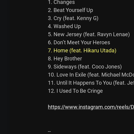
1. Changes

2. Beat Yourself Up

3. Cry (feat. Kenny G)

4. Washed Up

5. New Jersey (feat. Ravyn Lenae)

7. Home (feat. Hikaru Utada)
8. Hey Brother

9. Sideways (feat. Coco Jones)

10. Love In Exile (feat. Michael McD
11. Until It Happens To You (feat. Je
12. I Used To Be Cringe

https://www.instagram.com/reels/D