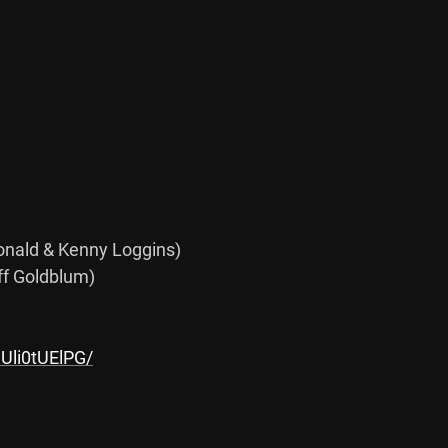
onald & Kenny Loggins)

ff Goldblum)

Uli0tUElPG/