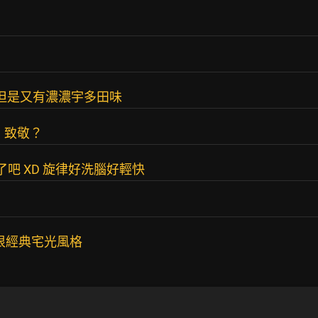
 但是又有濃濃宇多田味
，致敬？
吧 XD 旋律好洗腦好輕快
ro很經典宅光風格