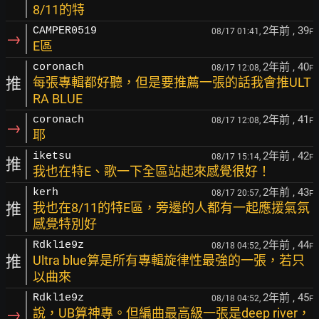
8/11的特
2年前
, 39
CAMPER0519
08/17 01:41,
F
→
E區
2年前
, 40
coronach
08/17 12:08,
F
推
每張專輯都好聽，但是要推薦一張的話我會推ULT
RA BLUE
2年前
, 41
coronach
08/17 12:08,
F
→
耶
2年前
, 42
iketsu
08/17 15:14,
F
推
我也在特E、歌一下全區站起來感覺很好！
2年前
, 43
kerh
08/17 20:57,
F
推
我也在8/11的特E區，旁邊的人都有一起應援氣氛
感覺特別好
2年前
, 44
Rdkl1e9z
08/18 04:52,
F
推
Ultra blue算是所有專輯旋律性最強的一張，若只
以曲來
2年前
, 45
Rdkl1e9z
08/18 04:52,
F
→
說，UB算神專。但編曲最高級一張是deep river，