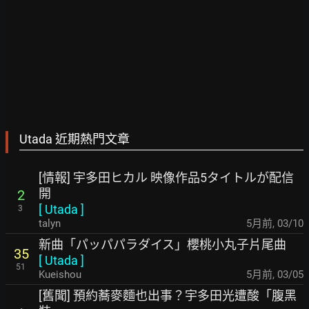
Utada 近期熱門文章
[情報] 宇多田ヒカル 映像作品5タイトルが配信
開
2
[
Utada
]
3
talyn
5月前
,
03/10
新曲「パッパパラダイス」櫻桃小丸子片尾曲
35
[
Utada
]
51
Kueishou
5月前
,
03/05
[舊聞] 預約蕎麥麵也出事？宇多田光遭酸「腹黑