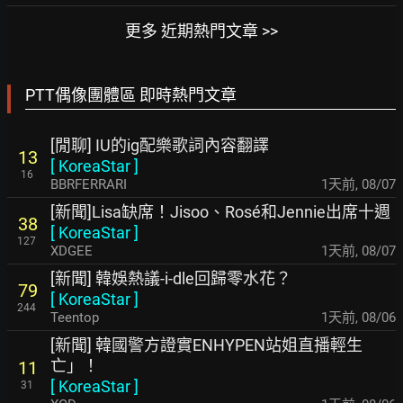
更多 近期熱門文章 >>
PTT偶像團體區 即時熱門文章
[閒聊] IU的ig配樂歌詞內容翻譯
13
[
KoreaStar
]
16
BBRFERRARI
1天前
,
08/07
[新聞]Lisa缺席！Jisoo、Rosé和Jennie出席十週
38
[
KoreaStar
]
127
XDGEE
1天前
,
08/07
[新聞] 韓娛熱議-i-dle回歸零水花？
79
[
KoreaStar
]
244
Teentop
1天前
,
08/06
[新聞] 韓國警方證實ENHYPEN站姐直播輕生
亡」！
11
[
KoreaStar
]
31