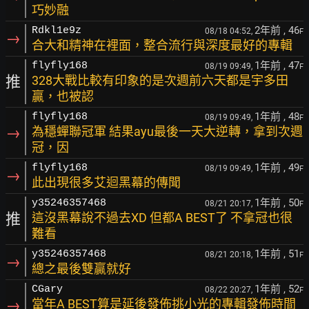
巧妙融
2年前
, 46
Rdkl1e9z
08/18 04:52,
F
→
合大和精神在裡面，整合流行與深度最好的專輯
1年前
, 47
flyfly168
08/19 09:49,
F
推
328大戰比較有印象的是次週前六天都是宇多田
贏，也被認
1年前
, 48
flyfly168
08/19 09:49,
F
→
為穩蟬聯冠軍 結果ayu最後一天大逆轉，拿到次週
冠，因
1年前
, 49
flyfly168
08/19 09:49,
F
→
此出現很多艾迴黑幕的傳聞
1年前
, 50
y35246357468
08/21 20:17,
F
推
這沒黑幕說不過去XD 但都A BEST了 不拿冠也很
難看
1年前
, 51
y35246357468
08/21 20:18,
F
→
總之最後雙贏就好
1年前
, 52
CGary
08/22 20:27,
F
→
當年A BEST算是延後發佈挑小光的專輯發佈時間