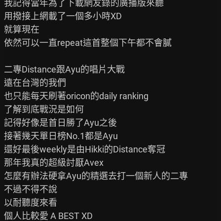
我記得當年為了下載網友錄的廣播版來聽

用撥接上網載了一個多小時XD

就算現在

依然可以一直repeat這首整個下午都不會膩

二專Distance跟Ayu的唱片大戰

遠在台灣的我們

也只能每天刷著oricon的daily ranking

了解到底戰況是如何

記得好像是首日勝了Ayu之後

接著幾天單日榜No.1都是Ayu

還好最後weekly是由Hikki的Distance奪冠

那年我真的超級討厭Avex

怎麼有辦法硬拿Ayu的精選去打一個新人的二專

不過不得不說

以耐聽度來看

個人比較愛 A BEST XD
