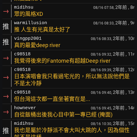
2年前
, 8
midihsu
08/16 07:58,
F
→
眾的風格XD
2年前
, 9
warmillusion
08/16 08:33,
F
推
推 人生有光真是太好了
2年前
, 10
vingpp2001
08/16 08:33,
F
推
真的最愛deep river
2年前
, 11
c98518
08/16 09:32,
F
→
我覺得後來的Fantome有超越Deep river
2年前
, 12
c98518
08/16 09:39,
F
→
日本演唱會我只看過宅光的，所以無法說他們是
不是太冷靜
2年前
, 13
c98518
08/16 09:40,
F
→
但台灣這次都一直坐著實在是...
2年前
, 14
hownever
08/16 09:45,
F
→
自從飯桶出後我心目中第一專已經 (掩面)
2年前
, 15
midihsu
08/16 10:30,
F
推
我也是屬於冷靜派不會大叫大跳的人，因為個性