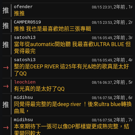
2年前
, 1
ofender
08/15 23:31,
F
推
推推
2年前
, 2
CAMPER0519
08/15 23:53,
F
推
推推 我也是最喜歡她前三張專輯
2年前
, 3
satoshi3
08/16 05:49,
F
推
當年從automatic開始聽 我最喜歡ULTRA BLUE 但
覺得最完
2年前
, 4
satoshi3
08/16 05:49,
F
→
整的是DEEP RIVER 這25年有光&她的歌真是太好
了QQ
2年前
, 5
leochien
08/16 06:37,
F
→
有光真的是太好了QQ
2年前
, 6
midihsu
08/16 07:58,
F
推
同覺得最完整的是deep river ！後來ultra blue轉換
曲風，
2年前
, 7
midihsu
08/16 07:58,
F
→
本來期待下一張可以像DP那樣變更成熟完整，結
果變回較大