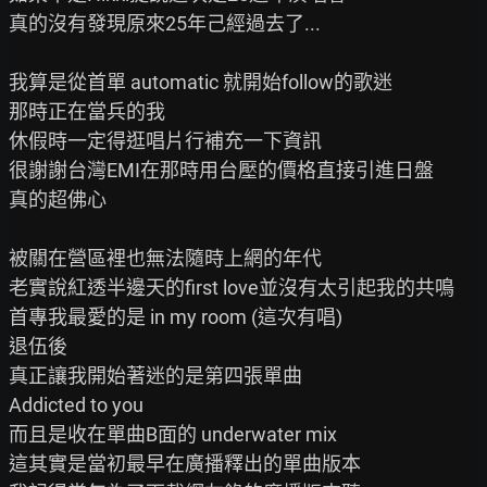
真的沒有發現原來25年己經過去了...

我算是從首單 automatic 就開始follow的歌迷

那時正在當兵的我

休假時一定得逛唱片行補充一下資訊

很謝謝台灣EMI在那時用台壓的價格直接引進日盤

真的超佛心

被關在營區裡也無法隨時上網的年代

老實說紅透半邊天的first love並沒有太引起我的共鳴

首專我最愛的是 in my room (這次有唱)

退伍後

真正讓我開始著迷的是第四張單曲

Addicted to you

而且是收在單曲B面的 underwater mix

這其實是當初最早在廣播釋出的單曲版本
