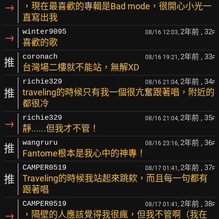
→
，現在最喜歡的專輯是Bad mode，很開心小光一
直寫出我
2年前
, 32
winter9095
08/16 12:03,
F
→
喜歡的歌
2年前
, 33
coronach
08/16 19:21,
F
推
台灣場二樓就不能站，無解XD
2年前
, 34
richie329
08/16 21:04,
F
推
traveling的時候只有我一個很亢奮跟著唱，附近的
都很冷
2年前
, 35
richie329
08/16 21:04,
F
→
靜......但我才不管！
2年前
, 36
wangruru
08/16 23:16,
F
推
Fantome根本是我心中的神專！
2年前
, 37
CAMPER0519
08/17 01:41,
F
推
Traveling的時候我站起來跳欸，而且每一句都有
跟著唱
2年前
, 38
CAMPER0519
08/17 01:41,
F
→
，隔壁的人應該覺得我很瘋，但我不管啊（我在