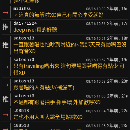
就不是這樣
2年前
, 16
midihsu
08/16 10:30,
F
→
，這真的無解啦XD自己有開心享受就好
2年前
, 17
dai771224
08/16 10:36,
F
推
deep river真的好聽
2年前
, 18
satoshi3
08/16 10:51,
F
推
一直跟著唱也怕吵到附近的~我那天只有動嘴巴沒
出聲音XD
2年前
, 19
satoshi3
08/16 10:52,
F
→
只有traveling唱出來 這句現場跟著唱得有點少 可
惜XD
2年前
, 20
satoshi3
08/16 10:53,
F
→
跟著唱的人有點少(補漏字)
2年前
, 21
satoshi3
08/16 11:00,
F
推
不過都有跟著拍手 揮手環 外加歡呼XD
2年前
, 22
c98518
08/16 11:34,
F
→
是也不用大叫大跳全場站啦XD
2年前
, 23
c98518
08/16 11:35,
F
→