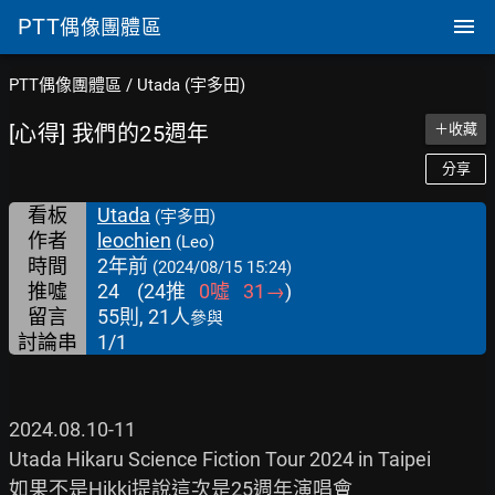
PTT
偶像團體區
PTT偶像團體區
/
Utada (宇多田)
[心得] 我們的25週年
＋收藏
分享
看板
Utada
(宇多田)
作者
leochien
(Leo)
時間
2年前
(2024/08/15 15:24)
推噓
24
(
24
推
0
噓
31
→
)
留言
55則, 21人
參與
討論串
1/1
2024.08.10-11

Utada Hikaru Science Fiction Tour 2024 in Taipei

如果不是Hikki提說這次是25週年演唱會
