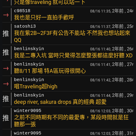
只是像traveling 就可以站一下
2年前
, 24
c98518
08/16 11:35,
F
→
我也是只好一直拍手歡呼
2年前
, 25
satoshi3
08/16 11:37,
F
推
我在紫2B~2F3F有公告不能站 不然我也想站起來
QQ
2年前
, 26
benlinskyin
08/16 11:40,
F
推
我是二專入坑 當時只覺得怎麼整張都這麼好聽 XD
2年前
, 27
benlinskyin
08/16 11:41,
F
→
聽8/11 那場 特A區玩得很開心
2年前
, 28
benlinskyin
08/16 11:42,
F
→
唱Traveling超high
2年前
, 29
benlinskyin
08/16 11:44,
F
推
deep river, sakura drops 真的經典 超愛
2年前
, 30
winter9095
08/16 12:03,
F
推
之前不同時期有不同的最愛專，某段時間就是狂
聽那一張
2年前
, 31
winter9095
08/16 12:03,
F