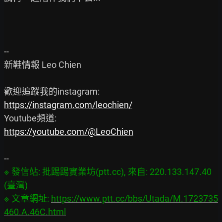
--

新鞋情報 Leo Chien

https://instagram.com/leochien/
https://youtube.com/@LeoChien
※ 發信站: 批踢踢實業坊(ptt.cc), 來自: 220.133.147.40 
(臺灣)

※ 文章網址: 
https://www.ptt.cc/bbs/Utada/M.1723735
460.A.46C.html