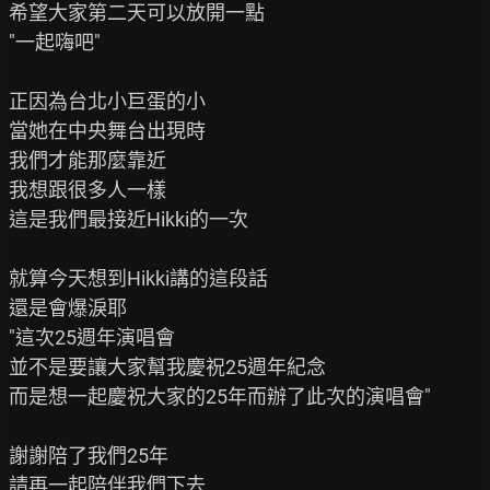
希望大家第二天可以放開一點

"一起嗨吧"

正因為台北小巨蛋的小

當她在中央舞台出現時

我們才能那麼靠近

我想跟很多人一樣

這是我們最接近Hikki的一次

就算今天想到Hikki講的這段話

還是會爆淚耶

"這次25週年演唱會

並不是要讓大家幫我慶祝25週年紀念

而是想一起慶祝大家的25年而辦了此次的演唱會"

謝謝陪了我們25年

請再一起陪伴我們下去...
