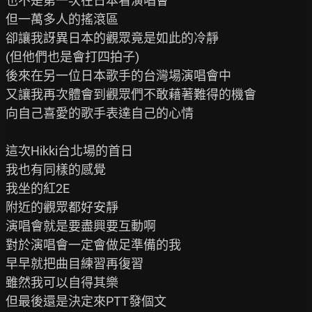
也不是第一次在日本看演唱會

但一萬多人的搖滾區

卻讓我訝異日本的觀眾竟是如此的冷靜

(但他們也是會打四拍子)

後來在另一位日本歌手的台灣場演唱會中

又讓我再次體會到觀眾們不敢藉著難得的機會

向自己喜愛的歌手表達自己的心情

這次Hikki台北場的首日

我也有同樣的感覺

我坐的紅2E

附近的觀眾都好安靜

演唱會就是要盡興要互動啊

對於演唱會一定會做足準備的我

早早就把曲目練習再復習

雖然我可以自得其樂

但最後還是決定來PTT發個文
