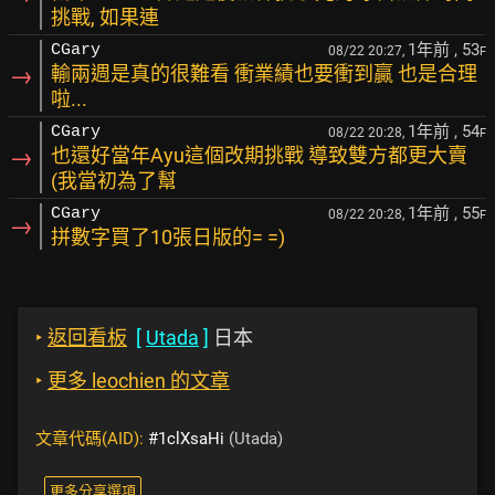
挑戰, 如果連
1年前
, 53
CGary
08/22 20:27,
F
→
輸兩週是真的很難看 衝業績也要衝到贏 也是合理
啦...
1年前
, 54
CGary
08/22 20:28,
F
→
也還好當年Ayu這個改期挑戰 導致雙方都更大賣
(我當初為了幫
1年前
, 55
CGary
08/22 20:28,
F
→
拼數字買了10張日版的= =)
‣
返回看板
[
Utada
]
日本
‣
更多 leochien 的文章
文章代碼(AID):
#1clXsaHi
(Utada)
更多分享選項