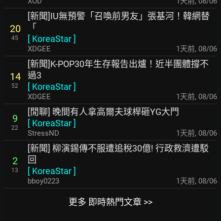
XOD
1天前
,
08/06
[新聞]IU無預警「召喚前男友」張基河！韓網替
「
20
[
KoreaStar
]
45
XDGEE
1天前
,
08/06
[新聞]K-POP30年生存報告出爐！近半團體撐不
過3
14
[
KoreaStar
]
52
XDGEE
1天前
,
08/06
[閒聊] 晚間有人拿高爾夫球桿砸YG大門
9
[
KoreaStar
]
22
StressND
1天前
,
08/06
[新聞] 柳演錫傳不服遭追稅30億! 行政救濟遭駁
回
2
[
KoreaStar
]
13
bboy0223
1天前
,
08/06
更多 即時熱門文章 >>