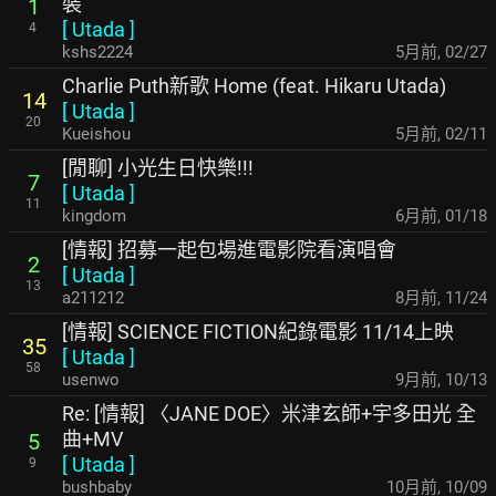
裝
1
[
Utada
]
4
kshs2224
5月前
,
02/27
Charlie Puth新歌 Home (feat. Hikaru Utada)
14
[
Utada
]
20
Kueishou
5月前
,
02/11
[閒聊] 小光生日快樂!!!
7
[
Utada
]
11
kingdom
6月前
,
01/18
[情報] 招募一起包場進電影院看演唱會
2
[
Utada
]
13
a211212
8月前
,
11/24
[情報] SCIENCE FICTION紀錄電影 11/14上映
35
[
Utada
]
58
usenwo
9月前
,
10/13
Re: [情報] 〈JANE DOE〉米津玄師+宇多田光 全
曲+MV
5
[
Utada
]
9
bushbaby
10月前
,
10/09