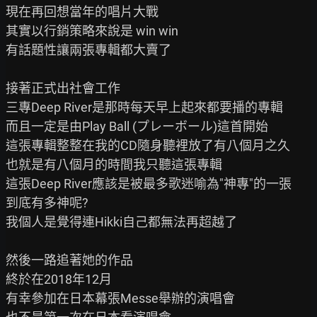
現在再回想當年的唱片大戰

其實以行銷策略來說是 win win

有話題性讓兩張專輯都大賣了

接著正式出社會工作

三專Deep River是那時每天早上起來都要播的專輯

而且一定是由Play Ball (プレーボール)這首開始

這張專輯整整在我的CD隨身聽裡放了有八個月之久

也就是有八個月的時間我只聽這張專輯

這張Deep River應該是被最多歌迷喻為"神專"的一張

到底有多神呢?

我個人是覺得連Hikki自己都無法再超越了

然後一路追著她的作品

終於在2018年12月

有幸參加在日本幕張Messe舉辦的演唱會
