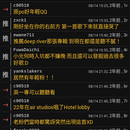
2年前
, 1
c98518
08/14 15:25,
F
→
原po好年輕QQ
2年前
, 2
zxck1
08/14 15:33,
F
推
剛好坐在你的右前方 第一首歌下來就直接哭了
2年前
, 3
ewane711
08/14 15:40,
F
推
推薦deep river那張專輯 到現在都還是聽不膩！
2年前
, 4
FuwaDaichi
08/14 16:55,
F
推
小光何時入坑都不嫌晚 而且還可以發掘過去很多
好歌:D
2年前
, 5
yankslakers
08/14 21:32,
F
推
居然有年輕粉！！
2年前
, 6
c98518
08/14 21:40,
F
→
英一專可以聽聽看
2年前
, 7
c98518
08/14 21:40,
F
→
22年在air studios唱了Hotel lobby
2年前
, 8
c98518
08/14 21:41,
F
→
老粉們當時都驚訝突然出現這首XD