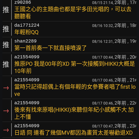
2年前
, 17
z90286
08/15 21:14,
F
推
王國之心的主題曲也都是宇多田光唱的，可以去
聽聽看
2年前
, 18
dai771224
08/16 10:32,
F
推
年輕粉QQ
2年前
, 19
shan2289
08/16 12:31,
F
推
第一首前奏一下就直接噴淚了
2年前
, 20
a21554099
08/17 00:44,
F
推
推原PO 我是00年的XD 第一次接觸到HIKKI大概是
10年前
2年前
, 21
a21554099
08/17 00:46,
F
→
當時只記得超偶上有個年輕的女參賽者唱了first lo
ve
2年前
, 22
a21554099
08/17 00:46,
F
→
後來有找來原唱(HIKKI)來聽但年紀小感觸不大 加
上不懂
2年前
, 23
a21554099
08/17 00:47,
F
→
日語 冏 連看了幾個MV都因為畫質太差嚇勸退XD