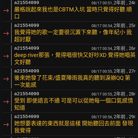
2年前
, 24
a21554099
08/17 00:51,
F
→
嚴格說起來我也是CBTM入坑 當時只覺得好聽 順
口
2年前
, 25
a21554099
08/17 00:54,
F
→
我覺得她的歌一定要很沉澱下來聽，像年紀小 我
超討厭
2年前
, 26
a21554099
08/17 00:54,
F
→
deep river那張，覺得唱很快又好吵XD 覺得她唱英
文好聽
2年前
, 27
a21554099
08/17 00:55,
F
→
後來她發了花束/盛夏陣雨我真的聽到淚崩QQ 第
一次能感
2年前
, 28
a21554099
08/17 00:55,
F
→
受到 即使語言不通 可是可以從她每一個口氣感情
知道
2年前
, 29
a21554099
08/17 00:56,
F
→
她想要表達的東西就是這樣 開始聽回去前面 發現
我覺得