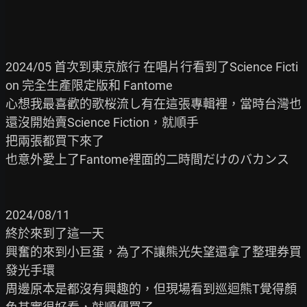
2024/05 首次到東京旅行 在唱片行看到了Science Ficti
on 完全生產限定版和 Fantome

心想我最喜歡的歌桜流し有在這張專輯裡，當時台灣也
還沒開始賣Science Fiction，就順手

把兩張都買下來了

也意外愛上了Fantome裡面的二時間だけのバカンス

2024/08/11

終於來到了這一天

興奮的來到小巨蛋，為了不讓熊光失望還拿了整理券買
發光手環

周邊原本是都沒有興趣的，但現場看到巡迴熊T覺得顏