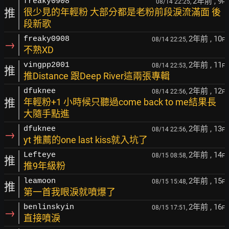
2年前
, 9
freaky0908
08/14 22:25,
F
推
很少見的年輕粉 大部分都是老粉前段淚流滿面 後
段新歌
2年前
, 10
freaky0908
08/14 22:25,
F
→
不熟XD
2年前
, 11
vingpp2001
08/14 22:53,
F
推
推Distance 跟Deep River這兩張專輯
2年前
, 12
dfuknee
08/14 22:56,
F
推
年輕粉+1 小時候只聽過come back to me結果長
大隨手點進
2年前
, 13
dfuknee
08/14 22:56,
F
→
yt 推薦的one last kiss就入坑了
2年前
, 14
Lefteye
08/15 08:58,
F
推
推9年級粉
2年前
, 15
leamoon
08/15 15:48,
F
推
第一首我眼淚就噴爆了
2年前
, 16
benlinskyin
08/15 17:51,
F
→
直接噴淚