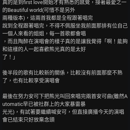
真的是到first love開始才有熟悉的感覺，接著最愛之一
的Beautiful world(可惜不是另外

兩種版本)，這兩首我都是全程跟著唱完

說到全程跟著唱完，不得不佩服坐我前面那排有位自己
一個人來看的姐姐，每一首歌都會唱

，而且陶醉在演唱會的樣子真的是讓我覺得「啊！能夠
和這樣的人一起喜歡熊光真的是太好

了！」

後半段的歌有比較新的關係，比較沒有前面那麼不熟
了，也有比較享受演唱會

最後在努力安可下把熊光叫回來唱完兩首安可曲(雖然A
utomatic早已被社群上的大家暴雷暴

光光)，有試著要繼續喊安可，但直接廣播今天的演唱
會已結束只好放棄念頭
