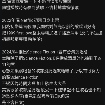
單 偶爾就會聽一下 不過也僅限於偶爾

隨機播放時有聽到就聽 不會特地重複循環

2022年底 Netflix 初戀日劇上架

因為初戀這首歌 讓我開始對熊光以前的歌感到好奇

把1999 first love整張專輯加進了播放清單 (反而不是加
初戀那張專輯 哈哈哈)

2024/04 推出Science Fiction +宣布台灣演唱會

當時除了把Science Fiction加進播放清單外也抽到了8/
11的票

心想如果演唱會的歌都沒聽過就糟糕了 所以有很努力
的聽Science Fiction

不過因為時間太短 加上歌曲太大量

其實很多歌都是聽過 感受一下旋律 記不住歌名也不知
道歌詞內容(畢竟雖然喜歡唱日K但還

是不會日文)
