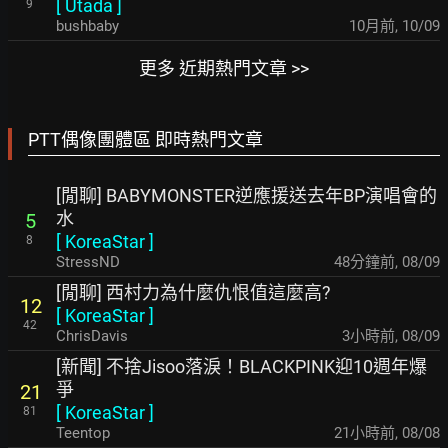
[
Utada
]
9
bushbaby
10月前
,
10/09
更多 近期熱門文章 >>
PTT偶像團體區 即時熱門文章
[閒聊] BABYMONSTER逆應援送去年BP演唱會的
水
5
[
KoreaStar
]
8
StressND
48分鐘前
,
08/09
[閒聊] 西村力為什麼仇恨值這麼高?
12
[
KoreaStar
]
42
ChrisDavis
3小時前
,
08/09
[新聞] 不捨Jisoo落淚！BLACKPINK迎10週年爆
爭
21
[
KoreaStar
]
81
Teentop
21小時前
,
08/08