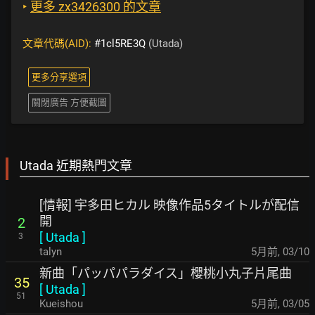
‣
更多 zx3426300 的文章
文章代碼(AID):
#1cl5RE3Q
(Utada)
更多分享選項
關閉廣告 方便截圖
Utada 近期熱門文章
[情報] 宇多田ヒカル 映像作品5タイトルが配信
開
2
[
Utada
]
3
talyn
5月前
,
03/10
新曲「パッパパラダイス」櫻桃小丸子片尾曲
35
[
Utada
]
51
Kueishou
5月前
,
03/05