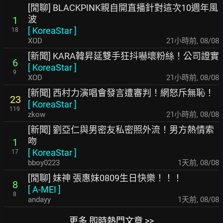
[閒聊] BLACKPINK親自開直播針對這次10週年風
波
1
[
KoreaStar
]
18
XOD
21小時前
,
08/08
[新聞] KARA韓昇延雙手狂抖嚇壞粉絲！公司證實
6
[
KoreaStar
]
9
XOD
21小時前
,
08/08
[新聞] 西村力演唱會發言遭審判！網怒斥無恥！
23
[
KoreaStar
]
119
zkow
21小時前
,
08/08
[新聞] 劉亞仁與男密友私密照外流！男方熱情索
吻
1
[
KoreaStar
]
17
bboy0223
1天前
,
08/08
[閒聊] 妹神 張惠妹0809生日快樂！！！
8
[
A-MEI
]
8
andayy
1天前
,
08/08
更多 即時熱門文章 >>