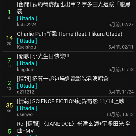
[舊聞] 預約蕎麥麵也出事？宇多田光遭酸「腹黑
裝
1
[
Utada
]
4
kshs2224
5月前
,
02/27
Charlie Puth新歌 Home (feat. Hikaru Utada)
14
[
Utada
]
20
Kueishou
5月前
,
02/11
[閒聊] 小光生日快樂!!!
7
[
Utada
]
11
kingdom
6月前
,
01/18
[情報] 招募一起包場進電影院看演唱會
2
[
Utada
]
13
a211212
8月前
,
11/24
[情報] SCIENCE FICTION紀錄電影 11/14上映
35
[
Utada
]
58
usenwo
10月前
,
10/13
Re: [情報] 〈JANE DOE〉米津玄師+宇多田光 全
曲+MV
5