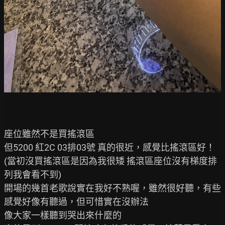
座位雖然不是買搖滾區

但5200 紅2C 03排03號 真的很近，感覺比搖滾區好！

(當初沒買搖滾區是因為我很矮 搖滾區座位沒有梯度排
列我會看不到)

開場的幾首老歌說實在我好不熟喔，雖然很好聽，有些
感覺好像有聽過，但可惜實在沒辦法

像大家一樣聽到哭出來什麼的
