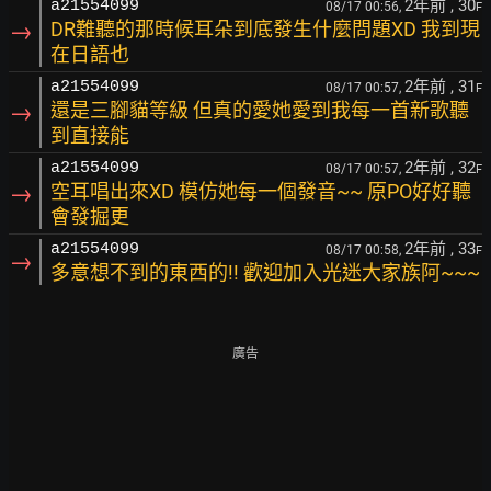
2年前
, 30
a21554099
08/17 00:56,
F
→
DR難聽的那時候耳朵到底發生什麼問題XD 我到現
在日語也
2年前
, 31
a21554099
08/17 00:57,
F
→
還是三腳貓等級 但真的愛她愛到我每一首新歌聽
到直接能
2年前
, 32
a21554099
08/17 00:57,
F
→
空耳唱出來XD 模仿她每一個發音~~ 原PO好好聽
會發掘更
2年前
, 33
a21554099
08/17 00:58,
F
→
多意想不到的東西的!! 歡迎加入光迷大家族阿~~~
廣告