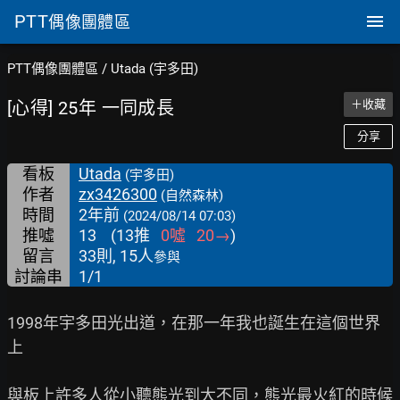
PTT
偶像團體區
PTT偶像團體區
/
Utada (宇多田)
[心得] 25年 一同成長
＋收藏
分享
看板
Utada
(宇多田)
作者
zx3426300
(自然森林)
時間
2年前
(2024/08/14 07:03)
推噓
13
(
13
推
0
噓
20
→
)
留言
33則, 15人
參與
討論串
1/1
1998年宇多田光出道，在那一年我也誕生在這個世界
上

與板上許多人從小聽熊光到大不同，熊光最火紅的時候