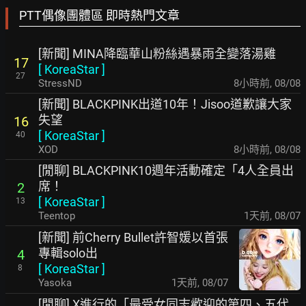
PTT偶像團體區 即時熱門文章
[新聞] MINA降臨華山粉絲遇暴雨全變落湯雞
17
[
KoreaStar
]
27
StressND
8小時前
,
08/08
[新聞] BLACKPINK出道10年！Jisoo道歉讓大家
失望
16
[
KoreaStar
]
40
XOD
8小時前
,
08/08
[閒聊] BLACKPINK10週年活動確定「4人全員出
席！
2
[
KoreaStar
]
13
Teentop
1天前
,
08/07
[新聞] 前Cherry Bullet許智媛以首張
專輯solo出
4
[
KoreaStar
]
8
Yasoka
1天前
,
08/07
[閒聊] X進行的「最受女同志歡迎的第四、五代