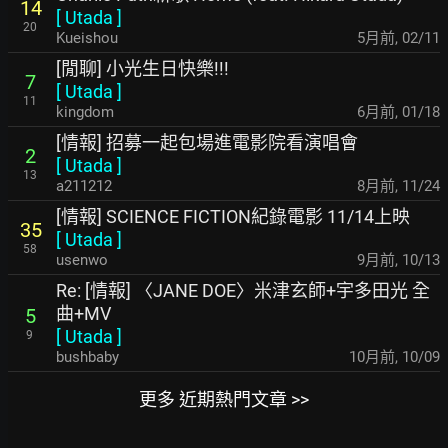
14
[
Utada
]
20
Kueishou
5月前
,
02/11
[閒聊] 小光生日快樂!!!
7
[
Utada
]
11
kingdom
6月前
,
01/18
[情報] 招募一起包場進電影院看演唱會
2
[
Utada
]
13
a211212
8月前
,
11/24
[情報] SCIENCE FICTION紀錄電影 11/14上映
35
[
Utada
]
58
usenwo
9月前
,
10/13
Re: [情報] 〈JANE DOE〉米津玄師+宇多田光 全
曲+MV
5
[
Utada
]
9
bushbaby
10月前
,
10/09
更多 近期熱門文章 >>