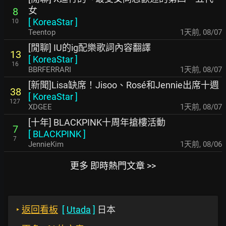
女
8
[
KoreaStar
]
10
Teentop
1天前
,
08/07
[閒聊] IU的ig配樂歌詞內容翻譯
13
[
KoreaStar
]
16
BBRFERRARI
1天前
,
08/07
[新聞]Lisa缺席！Jisoo、Rosé和Jennie出席十週
38
[
KoreaStar
]
127
XDGEE
1天前
,
08/07
[十年] BLACKPINK十周年搶樓活動
7
[
BLACKPINK
]
7
JennieKim
1天前
,
08/06
更多 即時熱門文章 >>
‣
返回看板
[
Utada
]
日本