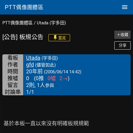
PTT
偶像團體區
PTT偶像團體區
/
Utada (宇多田)
＋收藏
[公告] 板規公告
置底
分享
看板
Utada
(宇多田)
作者
gfd
(儘管如此)
時間
20年前
(2006/06/14 14:42)
推噓
0
(
0
推
0
噓
2
→
)
留言
2則, 1人
參與
討論串
1/1
 基於本板一直以來沒有明確板規規範
