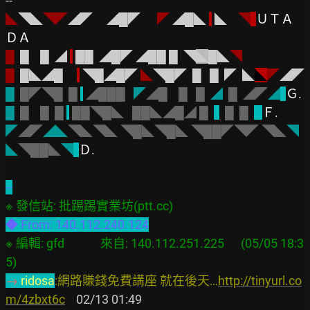
◣
◥◣
◥◤
◢◤     ◢█◤
◤ 
◢█◣ 
 ◣    
◥
ＵＴＡ
ＤＡ
█
  █    █  ◢
██  ◢█◤ ◢██ █  ◥
◣
█◣
◥
█
  █◣◢█    
◥█◢█◤ 
◣
◥█◤  █   █  ◤  ◣
◣
◤
◢◤
█
█◤◥█
█
◢███
◤
◢█
█
█
◢  
█
◢◤
◢
Ｇ.
█
█
█
█
██◥█◣
██◣◢█◢
█
█
█
Ｆ.
◤
◢◤
◢◣
◥◣◥◣
◥█◣◥█◣ ◥██◤◥◤
◥◣
◥
◣
◥██◣
◥
Ｄ.
※ 編輯: gfd             來自: 140.112.251.225      (05/05 18:3
→ 
ridosa
:網路賺錢免費講座 就在後天…
http://tinyurl.co
m/4zbxt6c