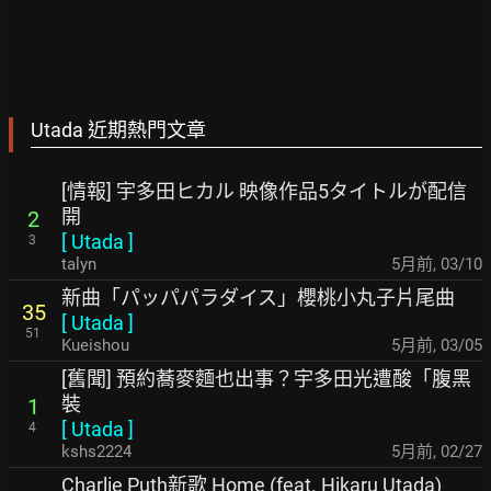
Utada 近期熱門文章
[情報] 宇多田ヒカル 映像作品5タイトルが配信
開
2
[
Utada
]
3
talyn
5月前
,
03/10
新曲「パッパパラダイス」櫻桃小丸子片尾曲
35
[
Utada
]
51
Kueishou
5月前
,
03/05
[舊聞] 預約蕎麥麵也出事？宇多田光遭酸「腹黑
裝
1
[
Utada
]
4
kshs2224
5月前
,
02/27
Charlie Puth新歌 Home (feat. Hikaru Utada)