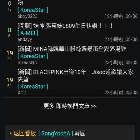
吻
0
[
KoreaStar
]
16
bboy0223
19小時前
,
08/08
[閒聊] 妹神 張惠妹0809生日快樂！！！
8
[
A-MEI
]
8
andayy
21小時前
,
08/08
[新聞] MINA降臨華山粉絲遇暴雨全變落湯雞
19
[
KoreaStar
]
29
StressND
23小時前
,
08/08
[新聞] BLACKPINK出道10年！Jisoo道歉讓大家
失望
19
[
KoreaStar
]
58
XOD
23小時前
,
08/08
更多 即時熱門文章 >>
‣
返回看板
[
SongYoonA
]
韓國