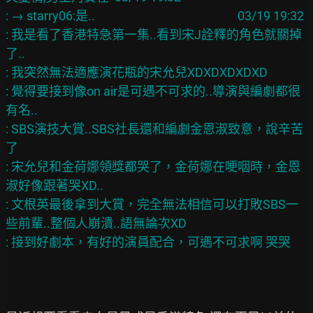
: → starry06:是..                                                   03/19 19:32

: 我是看了香港特急第一集..看到宋J詮釋的角色就關掉
了..

: 我突然無法適應演花瓶的宋允兒XDXDXDXDXD

: 覺得要接到像on air是可遇不可求的..導演與編劇都很
有名..

: SBS演技大賞..SBS社長還和編劇金恩淑致意，說辛苦
了

: 宋允兒和金荷娜領獎都哭了，金荷娜在哽咽時，金恩
淑好像跟著哭XD..

: 文根英最後拿到大賞，完全無法相信可以打敗SBS一
些前輩..整個人崩潰..語無論次XD
