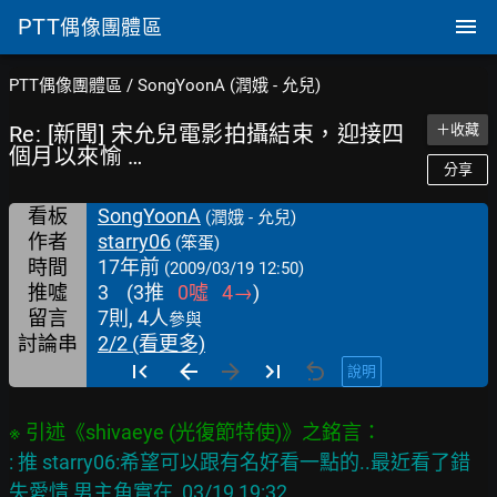
PTT
偶像團體區
PTT偶像團體區
/
SongYoonA (潤娥 - 允兒)
Re: [新聞] 宋允兒電影拍攝結束，迎接四
＋收藏
個月以來愉 …
分享
看板
SongYoonA
(潤娥 - 允兒)
作者
starry06
(笨蛋)
時間
17年前
(2009/03/19 12:50)
推噓
3
(
3
推
0
噓
4
→
)
留言
7則, 4人
參與
討論串
2/2 (看更多)
說明
: 推 starry06:希望可以跟有名好看一點的..最近看了錯
失愛情,男主角實在  03/19 19:32
