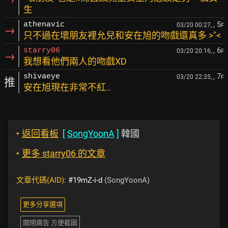
生
, 5
athenavic
03/20 00:27,
F
→
只不過在壞朋友裡允兒和安在旭的吻戲還真多 >"<
, 6
starry06
03/20 20:16,
F
→
我想看他們兩人的吻戲XD
, 7
shivaeye
03/20 22:35,
F
推
安在旭現在非常不紅..
‣
返回看板
[
SongYoonA
]
韓國
‣
更多 starry06 的文章
文章代碼(AID):
#19mZ-i-d
(SongYoonA)
更多分享選項
關閉廣告 方便截圖