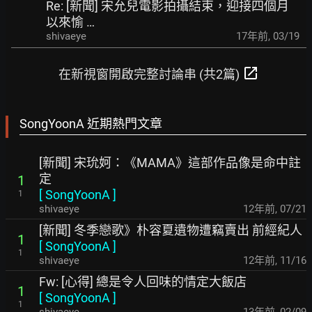
Re: [新聞] 宋允兒電影拍攝結束，迎接四個月
以來愉 …
shivaeye
17年前
,
03/19
open_in_new
在新視窗開啟完整討論串 (共2篇)
SongYoonA 近期熱門文章
[新聞] 宋玧妸：《MAMA》這部作品像是命中註
定
1
[
SongYoonA
]
1
shivaeye
12年前
,
07/21
[新聞] 冬季戀歌》朴容夏遺物遭竊賣出 前經紀人
1
[
SongYoonA
]
1
shivaeye
12年前
,
11/16
Fw: [心得] 總是令人回味的情定大飯店
1
[
SongYoonA
]
1