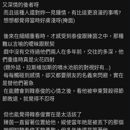
又深情的後者呀

 而且這種人還對妳一見鍾情，有比這更浪漫的事嗎?

 想想都覺得當時好膚淺呀(掩面)

 後來在細細重看時，才感受到泰俊跟臻茵之中，那種
難以言喻的曖昧跟默契

 戲中沒有交待過他們兩人在多年前，交往的多深，他
們重逢時真是火花四射

 (題外話，拉斯維加斯的噴水池前的對視好有...)

 每每觸碰到感情，卻又都要朋友的名義來閃避，實在
是替他們著急

 在能體會到韓泰俊的心情之後，看他被申東賢殺得節
節敗退，就覺得不忍呀

 但也能覺得韓泰俊實在是太活該了

 臻茵一直留著位置給他，縱使當年她是被丟下的那個
