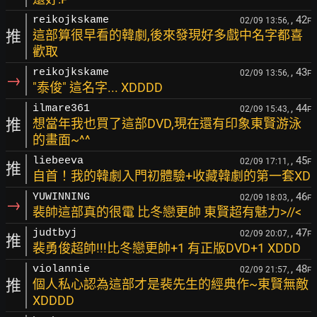
, 42
reikojkskame
02/09 13:56,
F
推
這部算很早看的韓劇,後來發現好多戲中名字都喜
歡取
, 43
reikojkskame
02/09 13:56,
F
→
"泰俊" 這名字... XDDDD
, 44
ilmare361
02/09 15:43,
F
推
想當年我也買了這部DVD,現在還有印象東賢游泳
的畫面~^^
, 45
liebeeva
02/09 17:11,
F
推
自首！我的韓劇入門初體驗+收藏韓劇的第一套XD
, 46
YUWINNING
02/09 18:03,
F
→
裴帥這部真的很電 比冬戀更帥 東賢超有魅力>//<
, 47
judtbyj
02/09 20:07,
F
推
裴勇俊超帥!!!比冬戀更帥+1 有正版DVD+1 XDDD
, 48
violannie
02/09 21:57,
F
推
個人私心認為這部才是裴先生的經典作~東賢無敵
XDDDD