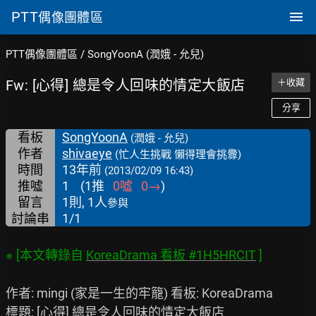
PTT
偶像團體區
PTT偶像團體區
/
SongYoonA (潤娥 - 允兒)
Fw: [心得] 總是令人回味的情定大飯店
＋收藏
分享
看板
SongYoonA
(潤娥 - 允兒)
作者
shivaeye
(忙人生挑戰 懶得理會挑釁)
時間
13年前
(2013/02/09 16:43)
推噓
1
(
1
推
0
噓
0
→
)
留言
1則, 1人
參與
討論串
1/1
※ [本文轉錄自 
KoreaDrama 看板 #1H5HRCIT
作者: mingi (家是一生的牢籠) 看板: KoreaDrama

標題: [心得] 總是令人回味的情定大飯店
