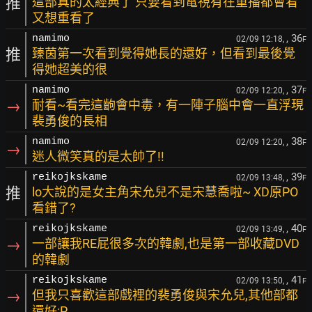
推
這部真的太經典了 只要看到電視有在重播都會看
又想重看了
, 36
namimo
02/09 12:18,
F
推
臻茵第一次看到覺得她長的還好，但看到最後覺
得她超美的很
, 37
namimo
02/09 12:20,
F
→
耐看~看完這齣會中毒，有一陣子腦中會一直浮現
裴勇俊的長相
, 38
namimo
02/09 12:20,
F
→
迷人微笑真的是太帥了!!
, 39
reikojkskame
02/09 13:48,
F
推
lo大說的是女主角宋允兒不是宋慧喬啦~ XD原PO
看錯了?
, 40
reikojkskame
02/09 13:49,
F
→
一部讓我RE屁很多次的韓劇,也是第一部收藏DVD
的韓劇
, 41
reikojkskame
02/09 13:50,
F
→
但我只喜歡這部戲裡的裴勇俊與宋允兒,其他部都
還好:P