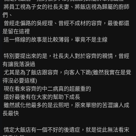
 將員工視為子女的社長夫妻、將飯店視為歸屬的廚師
們、

 曾經走偏路的吳經理、曾經不成材的容齊，最後都還
是留在這裡

 這一條線的故事是比較薄弱，畢竟不是主線

 特別要提出來的是，社長夫人對於容齊的親情，曾經
有讓我落淚過

 尤其是為了飯店跟容齊，向客人下跪(雖然我實在是覺
得沒必要這樣)

 現在看來容齊的中二病真的超嚴重的

 還好最後有在大家的幫助下成長

 雖然感化他最多的是云熙吧，原來單戀的苦澀讓人成
長最快

 情定大飯店有一個不好的後遺症，就是從此無法看宋