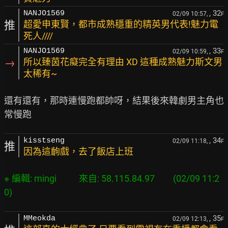
, 32
NANJO1569
02/09 10:57,
F
推
超愛申東賢，都市成熟穩重的精英男代表!魅力電
死人////
, 33
NANJO1569
02/09 10:59,
F
→
所以臻茵花癡完全有理由 XD 這種成熟魅力斯文男
太稀有~
還有還有，那時連慢跑都帥呀，結果後來韓劇男主角也
, 34
kisstseng
02/09 11:18,
F
推
因為這齣戲，去了飯店上班
※ 編輯: mingi           來自: 58.115.84.97         (02/09 11:2
, 35
MMeokda
02/09 12:13,
F