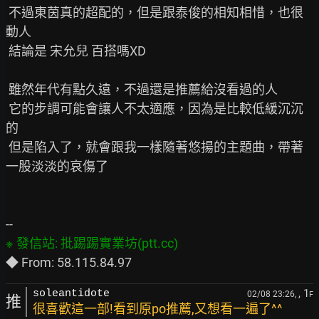
 不過東茵真的超配的，但是跟泰俊的相知相惜，也很
動人

 結論是 宋允兒 百搭嗎XD

 雖然年代有點久遠，不過還是推薦給沒看過的人

 它的步調可能會讓人不太適應，因為是比較低緩沉沉
的

 但是陷入了，就會跟我一樣隨著悠揚的主題曲，帶著
一股淡淡的哀傷了

, 1
soleantidote
02/08 23:26,
F
推
很喜歡這一部!看到原po推薦,又想看一遍了^^