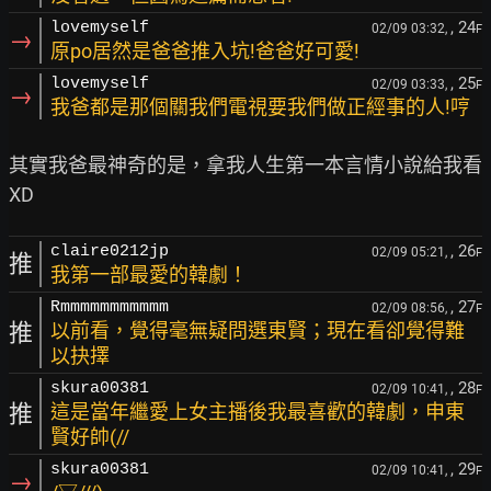
, 24
lovemyself
02/09 03:32,
F
→
原po居然是爸爸推入坑!爸爸好可愛!
, 25
lovemyself
02/09 03:33,
F
→
我爸都是那個關我們電視要我們做正經事的人!哼
其實我爸最神奇的是，拿我人生第一本言情小說給我看
, 26
claire0212jp
02/09 05:21,
F
推
我第一部最愛的韓劇！
, 27
Rmmmmmmmmmmm
02/09 08:56,
F
推
以前看，覺得毫無疑問選東賢；現在看卻覺得難
以抉擇
, 28
skura00381
02/09 10:41,
F
推
這是當年繼愛上女主播後我最喜歡的韓劇，申東
賢好帥(//
, 29
skura00381
02/09 10:41,
F
→