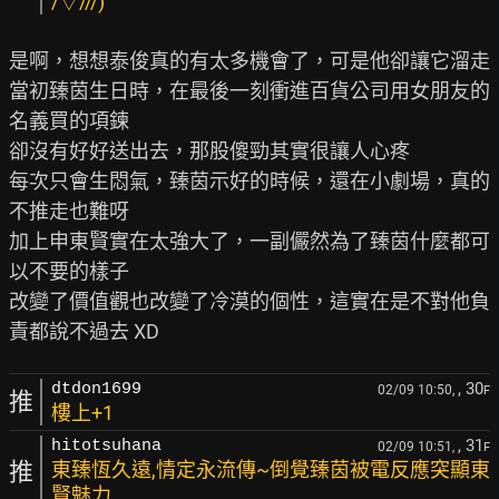
/▽///)
是啊，想想泰俊真的有太多機會了，可是他卻讓它溜走

當初臻茵生日時，在最後一刻衝進百貨公司用女朋友的
名義買的項鍊

卻沒有好好送出去，那股傻勁其實很讓人心疼

每次只會生悶氣，臻茵示好的時候，還在小劇場，真的
不推走也難呀

加上申東賢實在太強大了，一副儼然為了臻茵什麼都可
以不要的樣子

改變了價值觀也改變了冷漠的個性，這實在是不對他負
, 30
dtdon1699
02/09 10:50,
F
推
樓上+1
, 31
hitotsuhana
02/09 10:51,
F
推
東臻恆久遠,情定永流傳~倒覺臻茵被電反應突顯東
賢魅力