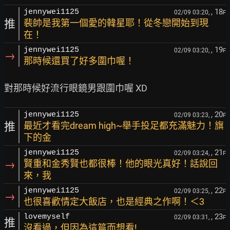
, 18
jennywei1125
02/09 03:20,
F
推
裴帥是我第一個愛的韓星耶！從冬戀開始到現
在！
, 19
jennywei1125
02/09 03:20,
F
→
那時候還買了好多圍巾喔！
, 20
jennywei1125
02/09 03:23,
F
推
最近才看完dream high~舉手投足都充滿魅力！旗
下的金
, 21
jennywei1125
02/09 03:24,
F
→
賢重和金秀賢也都很棒！他的眼光真好！話說回
來，我
, 22
jennywei1125
02/09 03:25,
F
→
也很喜歡情定大飯店，也是經典之作啊！＜3
, 23
lovemyself
02/09 03:31,
F
推
沒看過，但因為這篇而想看!