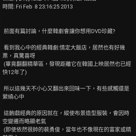
時間: Fri Feb  8 23:16:25 2013

 前面有篇討論，什麼韓劇會讓你想用DVD珍藏?

 看到我心中的經典韓劇:情定大飯店，居然也有好幾
票，真驚喜呀

 (畢竟翻翻精華區，發現距離它在韓國上映居然也已經
快12年了)

 所以這幾天不小心又翻出來回味一下，有些感觸還是
縈繞心中

 這齣戲經典的原因就在，縱使布景造型服裝，會因時
空變遷而略顯老氣

 (即使依然很帥的裴勇俊，當年也不像現在的富家或精