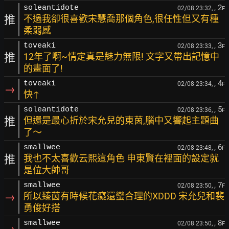
, 2
soleantidote
02/08 23:32,
F
推
不過我卻很喜歡宋慧喬那個角色,很任性但又有種
柔弱感
, 3
toveaki
02/08 23:33,
F
推
12年了啊~情定真是魅力無限! 文字又帶出記憶中
的畫面了!
, 4
toveaki
02/08 23:34,
F
→
快↑
, 5
soleantidote
02/08 23:36,
F
推
但還是最心折於宋允兒的東茵,腦中又響起主題曲
了～
, 6
smallwee
02/08 23:48,
F
推
我也不太喜歡云熙這角色 申東賢在裡面的設定就
是位大帥哥
, 7
smallwee
02/08 23:50,
F
→
所以臻茵有時候花癡還蠻合理的XDDD 宋允兒和裴
勇俊好搭
, 8
smallwee
02/08 23:50,
F
→