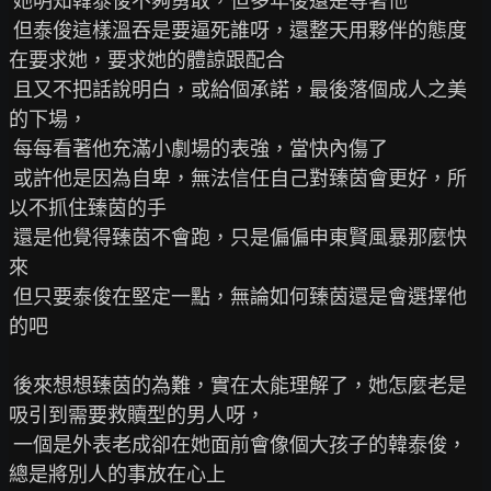
 她明知韓泰俊不夠勇敢，但多年後還是等著他

 但泰俊這樣溫吞是要逼死誰呀，還整天用夥伴的態度
在要求她，要求她的體諒跟配合

 且又不把話說明白，或給個承諾，最後落個成人之美
的下場，

 每每看著他充滿小劇場的表強，當快內傷了

 或許他是因為自卑，無法信任自己對臻茵會更好，所
以不抓住臻茵的手

 還是他覺得臻茵不會跑，只是偏偏申東賢風暴那麼快
來

 但只要泰俊在堅定一點，無論如何臻茵還是會選擇他
的吧

 後來想想臻茵的為難，實在太能理解了，她怎麼老是
吸引到需要救贖型的男人呀，

 一個是外表老成卻在她面前會像個大孩子的韓泰俊，
總是將別人的事放在心上
