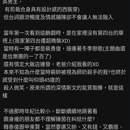
英男主，

  有剪裁合身具有設計感的西裝穿)

 但台詞跟流暢度及情感鋪陳卻不會讓人無法融入

 當年第一次看到這齣戲時，是在家裡沒有第四台的華
視上(我家第四台遭超晚裝XD)

 當時有一陣子都是裴勇俊，接連著冬季戀歌(主題曲還
是信樂團的一了百了)

 還有情定大飯店連發，老爸介紹我看的XD

 本來不知為什麼當時裴帥被視為師奶殺手的我?也終於
感受到什麼叫仰頭45度的

 殺人微笑，原來所謂的深情斯文的氣質取勝，就是這
樣

 不過那時年紀比較小，斷斷續續地跳著看

 跟身邊的朋友都不理解臻茵在糾結什麼?

 韓泰俊跟申東賢，當然要選又帥、又有錢、又霸道、