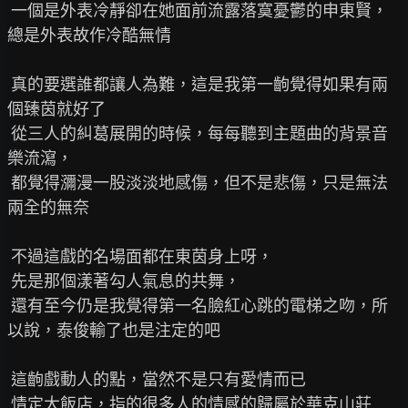
 一個是外表冷靜卻在她面前流露落寞憂鬱的申東賢，
總是外表故作冷酷無情

 真的要選誰都讓人為難，這是我第一齣覺得如果有兩
個臻茵就好了

 從三人的糾葛展開的時候，每每聽到主題曲的背景音
樂流瀉，

 都覺得瀰漫一股淡淡地感傷，但不是悲傷，只是無法
兩全的無奈

 不過這戲的名場面都在東茵身上呀，

 先是那個漾著勾人氣息的共舞，

 還有至今仍是我覺得第一名臉紅心跳的電梯之吻，所
以說，泰俊輸了也是注定的吧

 這齣戲動人的點，當然不是只有愛情而已

 情定大飯店，指的很多人的情感的歸屬於華克山莊
