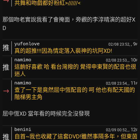
共舞和吻戲都好粉紅>//////<
那個吻老實說我看了會掩面，旁觀的李淳晴演的超好X
, 9
yufonlove
02/08 23:52,
F
推
真的超推!!!因為情定落入裴神的坑阿XD!
, 10
namimo
02/08 23:53,
F
推
這齣好喜歡 哈 看台灣撥的 覺得申東賢的配音也很
迷人
, 11
namimo
02/08 23:54,
F
→
查了一下是竟然屈中恆配音的 呵 他也有配天國的
階梯男主角
, 12
benini
02/09 00:52,
F
推
自首~我也收藏了這套DVD!雖然事隔多年，但東茵