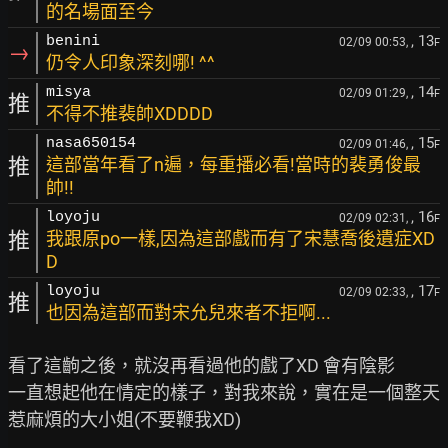
的名場面至今
, 13
benini
02/09 00:53,
F
→
仍令人印象深刻哪! ^^
, 14
misya
02/09 01:29,
F
推
不得不推裴帥XDDDD
, 15
nasa650154
02/09 01:46,
F
推
這部當年看了n遍，每重播必看!當時的裴勇俊最
帥!!
, 16
loyoju
02/09 02:31,
F
推
我跟原po一樣,因為這部戲而有了宋慧喬後遺症XD
D
, 17
loyoju
02/09 02:33,
F
推
也因為這部而對宋允兒來者不拒啊...
看了這齣之後，就沒再看過他的戲了XD 會有陰影

一直想起他在情定的樣子，對我來說，實在是一個整天