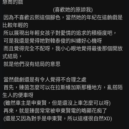
慧喬的戲

                                            (喜歡她的原諒我)

 因為不喜歡云熙這個腳色，當然她的年紀在這齣戲是
比較年輕的

 所以展現出年輕女孩子對愛情的追求的積極度吧，

 可是我還是覺得她對韓泰俊的糾纏好心機呀

 而且覺得完全不配呀，我小心眼地覺得最後那個開放
式結局，

 就是他們沒有結局的意思

 當然戲劇還是有令人覺得不合理之處

 首先，臻茵怎麼可以在拉斯維加斯那種地方，亂搭陌
生人的便車呀

 (雖然車主是申東賢，但是還沒上車怎麼可以呀)

 再來，就是臻茵常常被申東賢電的略顯花痴了

 (還是又因為對手是申東賢，所以這樣很自然XD)
