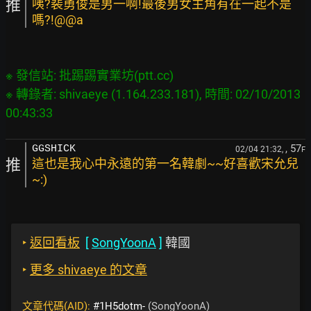
推
咦?裴勇俊是男一啊!最後男女主角有在一起不是
嗎?!@@a
※ 發信站: 批踢踢實業坊(ptt.cc)

※ 轉錄者: shivaeye (1.164.233.181), 時間: 02/10/2013 
, 57
GGSHICK
02/04 21:32,
F
推
這也是我心中永遠的第一名韓劇~~好喜歡宋允兒
~:)
‣
返回看板
[
SongYoonA
]
韓國
‣
更多 shivaeye 的文章
文章代碼(AID):
#1H5dotm-
(SongYoonA)