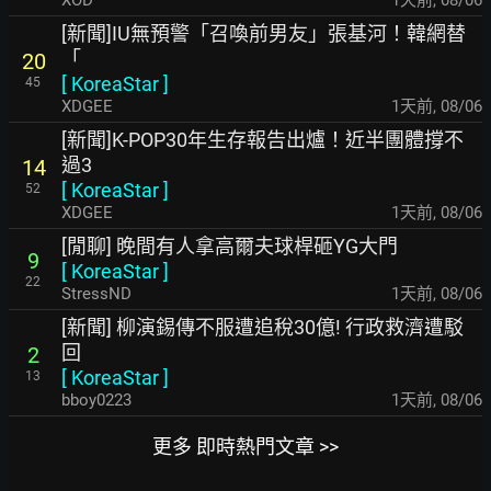
XOD
1天前
,
08/06
[新聞]IU無預警「召喚前男友」張基河！韓網替
「
20
[
KoreaStar
]
45
XDGEE
1天前
,
08/06
[新聞]K-POP30年生存報告出爐！近半團體撐不
過3
14
[
KoreaStar
]
52
XDGEE
1天前
,
08/06
[閒聊] 晚間有人拿高爾夫球桿砸YG大門
9
[
KoreaStar
]
22
StressND
1天前
,
08/06
[新聞] 柳演錫傳不服遭追稅30億! 行政救濟遭駁
回
2
[
KoreaStar
]
13
bboy0223
1天前
,
08/06
更多 即時熱門文章 >>