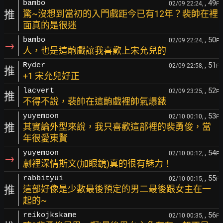
, 49
bambo
02/09 22:24,
F
推
驚~沒想到當初的入門戲距今已有12年？裴帥在裡
面真的是很迷
, 50
bambo
02/09 22:24,
F
→
人，也是這齣戲讓我喜歡上宋允兒的
, 51
Ryder
02/09 22:58,
F
推
+1 宋允兒好正
, 52
lacvert
02/09 23:25,
F
推
不得不說，裴帥在這齣戲裡帥氣爆錶
, 53
yuyemoon
02/10 00:10,
F
推
其實論外型來說，我只喜歡這部裡的裴勇俊，當
年很愛東賢
, 54
yuyemoon
02/10 00:12,
F
→
劇裡深情斯文(加眼鏡)真的很有魅力！
, 55
rabbityui
02/10 00:15,
F
推
這部好像是少數最後預定的男二最後跟女主在一
起的~
, 56
reikojkskame
02/10 00:35,
F