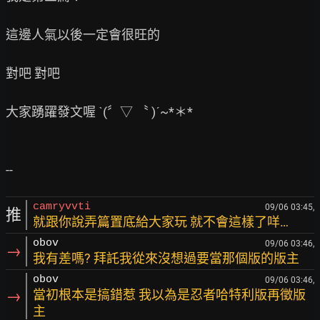
這邊人氣以後一定會很旺的

對吧 對吧

大家踴躍發文喔 ˋ(〞▽ 〝 )ˊ~*＊*

camryvvti
09/06 03:45,
推
就跟你說弄篇置底給大家玩 就不會這樣了咩…
obov
09/06 03:46,
→
我有差嗎? 拜託我從來沒想過要當那個版的版主
obov
09/06 03:46,
→
當初根本是搞錯惹 我以為是忍者哈特利版再徵版
主