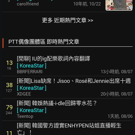
3
carolfriend
10年前
,
10/22
更多 近期熱門文章 >>
PTT偶像團體區 即時熱門文章
[閒聊] IU的ig配樂歌詞內容翻譯
13
[
KoreaStar
]
16
BBRFERRARI
13小時前
,
08/07
[新聞]Lisa缺席！Jisoo、Rosé和Jennie出席十週
38
[
KoreaStar
]
127
XDGEE
20小時前
,
08/07
[新聞] 韓娛熱議-i-dle回歸零水花？
79
[
KoreaStar
]
244
Teentop
1天前
,
08/06
[新聞] 韓國警方證實ENHYPEN站姐直播輕生
亡」！
11