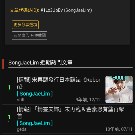
文章代碼(AID):
#1Lx3UpEv
(SongJaeLim)
更多分享選項
關閉廣告 方便截圖
SongJaeLim 近期熱門文章
[情報] 宋再臨發行日本雜誌《Rebor
n》
1
[
SongJaeLim
]
1
still
9年前
,
12/12
[情報] 「精靈夫婦」宋再臨＆金素恩有望再聚
首！
1
[
SongJaeLim
]
1
geda
10年前
,
07/11