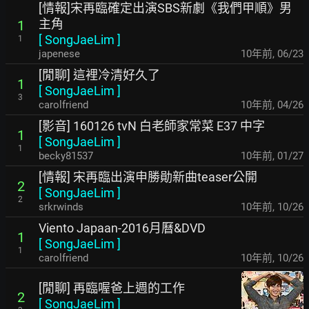
[情報]宋再臨確定出演SBS新劇《我們甲順》男
主角
1
[
SongJaeLim
]
1
japenese
10年前
,
06/23
[閒聊] 這裡冷清好久了
1
[
SongJaeLim
]
3
carolfriend
10年前
,
04/26
[影音] 160126 tvN 白老師家常菜 E37 中字
1
[
SongJaeLim
]
1
becky81537
10年前
,
01/27
[情報] 宋再臨出演申勝勛新曲teaser公開
2
[
SongJaeLim
]
2
srkrwinds
10年前
,
10/26
Viento Japaan-2016月曆&DVD
1
[
SongJaeLim
]
1
carolfriend
10年前
,
10/26
[閒聊] 再臨喔爸上週的工作
2
[
SongJaeLim
]