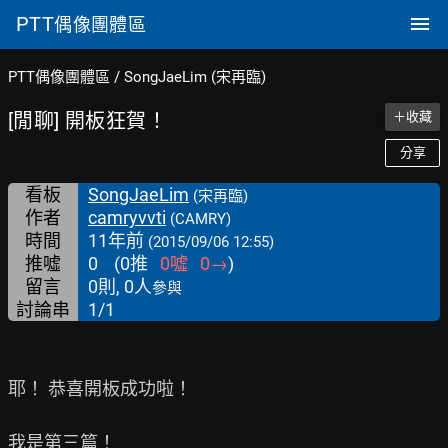
PTT
偶像團體區
PTT偶像團體區
/
SongJaeLim (宋再臨)
[閒聊] 開板狂賀！
＋收藏
分享
看板
SongJaeLim
(宋再臨)
作者
camryvvti
(CAMRY)
時間
11年前
(2015/09/06 12:55)
推噓
0
(
0
推
0
噓
0
→
)
留言
0則, 0人
參與
討論串
1/1
耶！ 恭喜開板成功啦！

我是第三篇！
