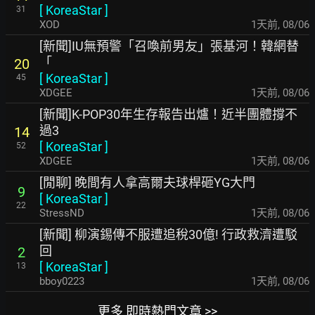
[
KoreaStar
]
31
XOD
1天前
,
08/06
[新聞]IU無預警「召喚前男友」張基河！韓網替
「
20
[
KoreaStar
]
45
XDGEE
1天前
,
08/06
[新聞]K-POP30年生存報告出爐！近半團體撐不
過3
14
[
KoreaStar
]
52
XDGEE
1天前
,
08/06
[閒聊] 晚間有人拿高爾夫球桿砸YG大門
9
[
KoreaStar
]
22
StressND
1天前
,
08/06
[新聞] 柳演錫傳不服遭追稅30億! 行政救濟遭駁
回
2
[
KoreaStar
]
13
bboy0223
1天前
,
08/06
更多 即時熱門文章 >>