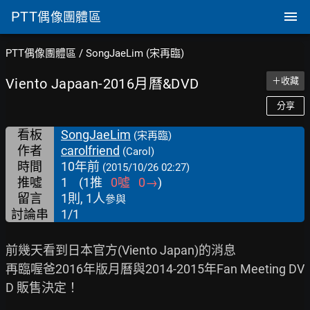
PTT
偶像團體區
PTT偶像團體區
/
SongJaeLim (宋再臨)
Viento Japaan-2016月曆&DVD
＋收藏
分享
看板
SongJaeLim
(宋再臨)
作者
carolfriend
(Carol)
時間
10年前
(2015/10/26 02:27)
推噓
1
(
1
推
0
噓
0
→
)
留言
1則, 1人
參與
討論串
1/1
前幾天看到日本官方(Viento Japan)的消息

再臨喔爸2016年版月曆與2014-2015年Fan Meeting DV
D 販售決定！
