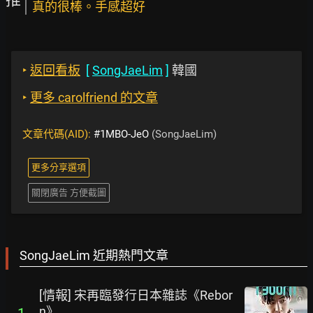
真的很棒。手感超好
‣
返回看板
[
SongJaeLim
]
韓國
‣
更多 carolfriend 的文章
文章代碼(AID):
#1MBO-JeO
(SongJaeLim)
更多分享選項
關閉廣告 方便截圖
SongJaeLim 近期熱門文章
[情報] 宋再臨發行日本雜誌《Rebor
n》
1