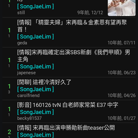
[
SongJaeLim
]
1
still
9年前
,
12/12
[情報] 「精靈夫婦」宋再臨＆金素恩有望再聚
首！
1
[
SongJaeLim
]
1
geda
10年前
,
07/11
[情報]宋再臨確定出演SBS新劇《我們甲順》男
主角
1
[
SongJaeLim
]
1
japenese
10年前
,
06/23
[閒聊] 這裡冷清好久了
1
[
SongJaeLim
]
3
carolfriend
10年前
,
04/26
[影音] 160126 tvN 白老師家常菜 E37 中字
1
[
SongJaeLim
]
1
becky81537
10年前
,
01/27
[情報] 宋再臨出演申勝勛新曲teaser公開
2
[
SongJaeLim
]
2