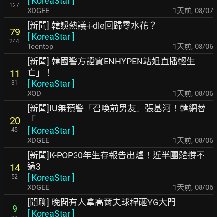
[
KoreaStar
]
127
XDGEE
1天前
,
08/07
[新聞] 韓娛熱議-i-dle回歸零水花？
79
[
KoreaStar
]
244
Teentop
1天前
,
08/06
[新聞] 韓國警方證實ENHYPEN站姐直播輕生
亡」！
11
[
KoreaStar
]
31
XOD
1天前
,
08/06
[新聞]IU無預警「召喚前男友」張基河！韓網替
「
20
[
KoreaStar
]
45
XDGEE
1天前
,
08/06
[新聞]K-POP30年生存報告出爐！近半團體撐不
過3
14
[
KoreaStar
]
52
XDGEE
1天前
,
08/06
[閒聊] 晚間有人拿高爾夫球桿砸YG大門
9
[
KoreaStar
]