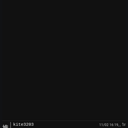
, 1
kite3203
11/02 16:19,
F
推