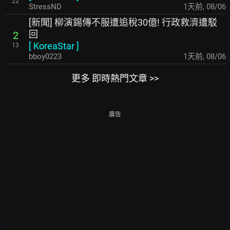
22
StressND
1天前
,
08/06
[新聞] 柳演錫傳不服遭追稅30億! 行政救濟遭駁
回
2
[
KoreaStar
]
13
bboy0223
1天前
,
08/06
更多 即時熱門文章 >>
廣告