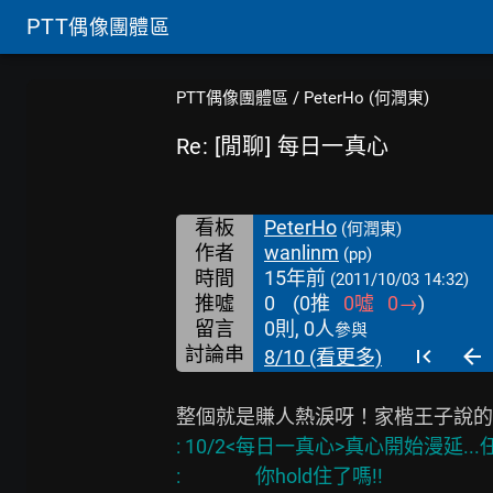
PTT
偶像團體區
PTT偶像團體區
/
PeterHo (何潤東)
Re: [閒聊] 每日一真心
看板
PeterHo
(何潤東)
作者
wanlinm
(pp)
時間
15年前
(2011/10/03 14:32)
推噓
0
(
0
推
0
噓
0
→
)
留言
0則, 0人
參與
討論串
8/10 (看更多)
: 10/2<每日一真心>真心開始漫延.