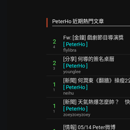
PeterHo 近期熱門文章
Fw: [金鐘] 戲劇節目導演獎
2
[
PeterHo
]
4
flylibra
[分享] 何導的簽名桌曆
2
[
PeterHo
]
3
younglee
[新聞] 何潤東《翻牆》操瘦
1
[
PeterHo
]
1
neihu
[新聞] 天氣熱爆怎麼帥？ 
1
[
PeterHo
]
1
zoeyzoeyzoey
[情報] 05/14 Peter微博