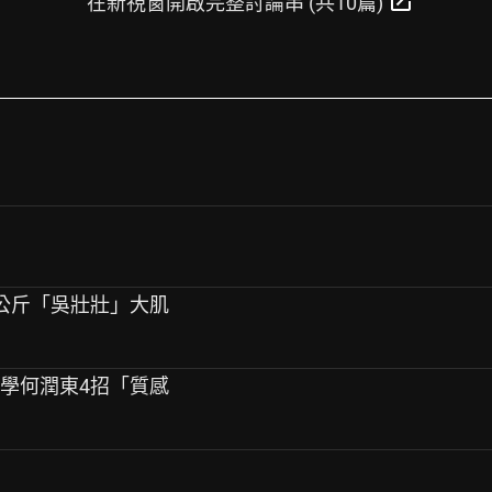
open_in_new
在新視窗開啟完整討論串 (共10篇)
2公斤「吳壯壯」大肌
快學何潤東4招「質感