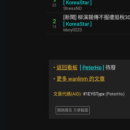
[
KoreaStar
]
22
StressND
[新聞] 柳演錫傳不服遭追稅3
2
[
KoreaStar
]
13
bboy0223
‣
返回看板
[
PeterHo
]
待廢
‣
更多 wanlinm 的文章
文章代碼(AID):
#1EYSTypx
(PeterHo)
關閉廣告 方便截圖