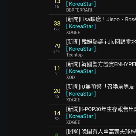
13
[
KoreaStar
]
16
BBRFERRARI
[新聞]Lisa缺席！Jisoo、Ro
38
[
KoreaStar
]
127
XDGEE
[新聞] 韓娛熱議-i-dle回歸零
79
[
KoreaStar
]
244
Teentop
[新聞] 韓國警方證實ENHY
11
[
KoreaStar
]
31
XOD
[新聞]IU無預警「召喚前男
20
[
KoreaStar
]
45
XDGEE
[新聞]K-POP30年生存報
14
[
KoreaStar
]
52
XDGEE
[閒聊] 晚間有人拿高爾夫球
9