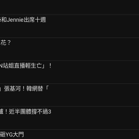
sé和Jennie出席十週
水花？
PEN站姐直播輕生亡」！
友」張基河！韓網替「
告出爐！近半團體撐不過3
桿砸YG大門