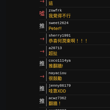
→
這
zswfrk
噓
我覺得不行
sweet2624
推
Peter!!
sherry1991
→
恭喜何潤東啊！！！
a20713
→
超扯
coco1114ya
推
推翻牆!
nayaciou
→
很鼓勵
jenny86179
推
哇靠XDD
acwz7362
推
翻牆！