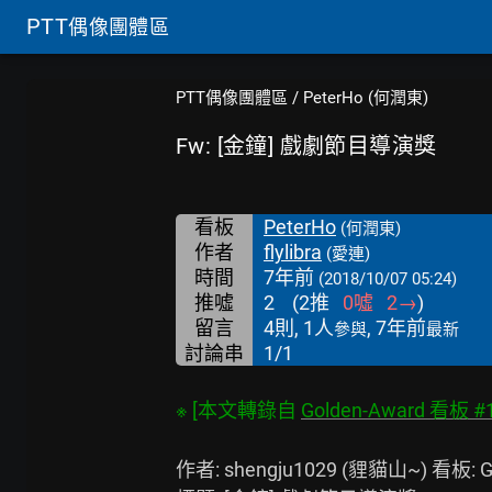
PTT
偶像團體區
PTT偶像團體區
/
PeterHo (何潤東)
Fw: [金鐘] 戲劇節目導演獎
看板
PeterHo
(何潤東)
作者
flylibra
(愛連)
時間
7年前
(2018/10/07 05:24)
推噓
2
(
2
推
0
噓
2
→
)
留言
4則, 1人
, 7年前
參與
最新
討論串
1/1
※ [本文轉錄自 
Golden-Award 看板 #
作者: shengju1029 (貍貓山~) 看板: Go