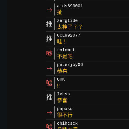
aids893001
→
扯
zergtide
推
太神了？？
CCL992077
推
哇！
tnlomtt
噓
不是吧
peterjoy06
→
恭喜
ORK
噓
!!
IxLss
推
恭喜
papasu
→
很不行
chihcsck
噓