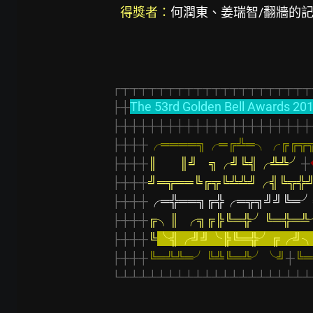
得獎者：
何潤東、姜瑞智/翻牆的記
┌┬┬┬┬┬┬┬┬┬┬┬┬┬┬┬┬┬┬┬┬┬
├┼
The 53rd Golden Bell Awards 20
├┼┼┼┼┼┼┼┼┼┼┼┼┼┼┼┼┼┼┼┼┼
├┼┼┼
╭════╗╭═╔╩═╮╭╔╔╦
├┼┼┼
║        ║╝    ╗╭╝╚╣╭╩╩╯
┼
├┼┼┼
╝═╦══╚╔╦╚╩╩╝╭╣╚╦╬
├┼┼┼
╭═╬══╗╔╬╭═╦╗╝╝╚═╯
├┼┼┼
╔╮║  ╭╗╔╠╚═╬╯╚═╬═╩
├┼┼┼
╚
╰╣╭╝╝╰╠╚═╬╯╔╭╝
├┼┼┼
╚═╩╩═╯╚╩╚═╩╯╰╝
┼
╚
└┴┴┴┴┴┴┴┴┴┴┴┴┴┴┴┴┴┴┴┴┴