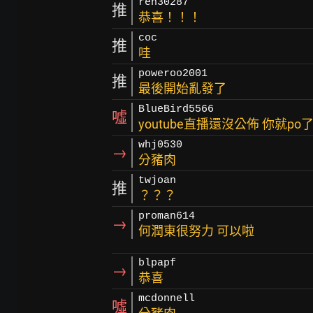
ren30287
推
恭喜！！！
coc
推
哇
poweroo2001
推
最後開始亂發了
BlueBird5566
噓
youtube直播還沒公佈 你就po
whj0530
→
分豬肉
twjoan
推
？？？
proman614
→
何潤東很努力 可以啦
blpapf
→
恭喜
mcdonnell
噓