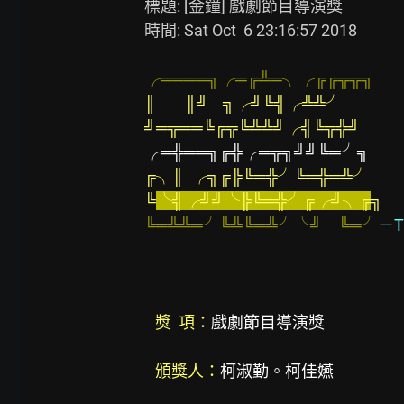
標題: [金鐘] 戲劇節目導演獎

時間: Sat Oct  6 23:16:57 2018

╭════╗╭═╔╩═╮╭╔╔╦╦╗
║        ║╝    ╗╭╝╚╣╭╩╩╯
╝═╦══╚╔╦╚╩╩╝╭╣╚╦╬╝
╭═╬══╗╔╬╭═╦╗╝╝╚═╯╗
╔╮║  ╭╗╔╠╚═╬╯╚═╬═╩╯
╚
╰╣╭╝╝╰╠╚═╬╯╔╭╝╮╔
╗
╚═╩╩═╯╚╩╚═╩╯╰╝
╚═╯
－Th
獎  項：
戲劇節目導演獎

頒獎人：
柯淑勤。柯佳嬿
