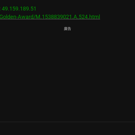
9.159.189.51

s/Golden-Award/M.1538839021.A.524.html
廣告