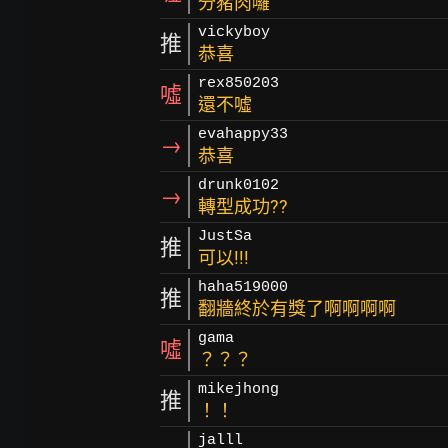
分豬肉囉
vickyboy
推
恭喜
rex850203
噓
還不噓
evahappy33
→
恭喜
drunk0102
→
轉型成功??
JustSa
推
可以!!!
haha519000
推
翻牆終於有獎了啊啊啊啊
gama
噓
？？？
mikejhong
推
！！
jalll