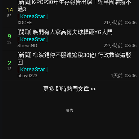
[新聞]K-POP30年生存報告出爐！近半團體撐不
過3
14
[
KoreaStar
]
52
XDGEE
21小時前
,
08/06
[閒聊] 晚間有人拿高爾夫球桿砸YG大門
9
[
KoreaStar
]
22
StressND
22小時前
,
08/06
[新聞] 柳演錫傳不服遭追稅30億! 行政救濟遭駁
回
2
[
KoreaStar
]
13
bboy0223
1天前
,
08/06
更多 即時熱門文章 >>
廣告