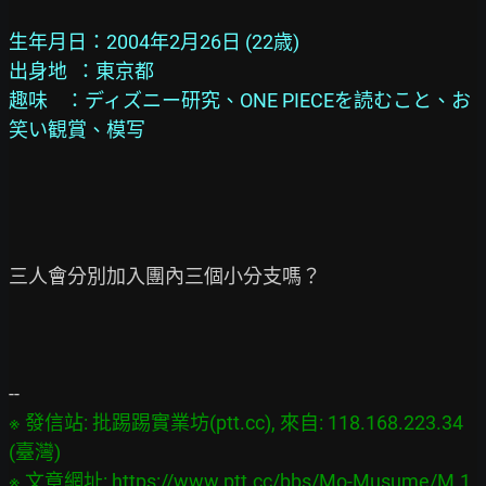
生年月日：2004年2月26日 (22歳)
出身地  ：東京都
趣味    ：ディズニー研究、ONE PIECEを読むこと、お
笑い観賞、模写
三人會分別加入團內三個小分支嗎？

※ 發信站: 批踢踢實業坊(ptt.cc), 來自: 118.168.223.34 
(臺灣)

※ 文章網址: 
https://www.ptt.cc/bbs/Mo-Musume/M.1