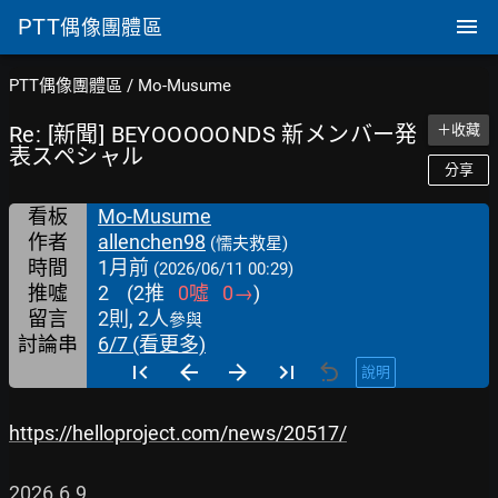
PTT
偶像團體區
PTT偶像團體區
/
Mo-Musume
Re: [新聞] BEYOOOOONDS 新メンバー発
＋收藏
表スペシャル
分享
看板
Mo-Musume
作者
allenchen98
(懦夫救星)
時間
1月前
(2026/06/11 00:29)
推噓
2
(
2
推
0
噓
0
→
)
留言
2則, 2人
參與
討論串
6/7 (看更多)
說明
https://helloproject.com/news/20517/
2026.6.9
