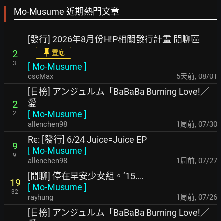
Mo-Musume 近期熱門文章
[發行] 2026年8月份H!P相關發行計畫 閒聊區
2
置底
3
[
Mo-Musume
]
cscMax
5天前
,
08/01
[日榜] アンジュルム「BaBaBa Burning Love!／
愛
2
[
Mo-Musume
]
2
allenchen98
1周前
,
07/30
Re: [發行] 6/24 Juice=Juice EP
9
[
Mo-Musume
]
9
allenchen98
1周前
,
07/27
[閒聊] 停在早安少女組。’15….
19
[
Mo-Musume
]
32
rayhung
1周前
,
07/26
[日榜] アンジュルム「BaBaBa Burning Love!／