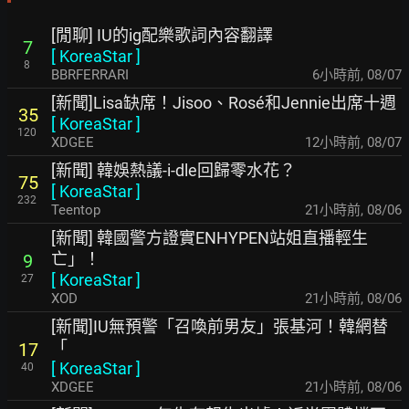
[閒聊] IU的ig配樂歌詞內容翻譯
7
[
KoreaStar
]
8
BBRFERRARI
6小時前
,
08/07
[新聞]Lisa缺席！Jisoo、Rosé和Jennie出席十週
35
[
KoreaStar
]
120
XDGEE
12小時前
,
08/07
[新聞] 韓娛熱議-i-dle回歸零水花？
75
[
KoreaStar
]
232
Teentop
21小時前
,
08/06
[新聞] 韓國警方證實ENHYPEN站姐直播輕生
亡」！
9
[
KoreaStar
]
27
XOD
21小時前
,
08/06
[新聞]IU無預警「召喚前男友」張基河！韓網替
「
17
[
KoreaStar
]
40
XDGEE
21小時前
,
08/06