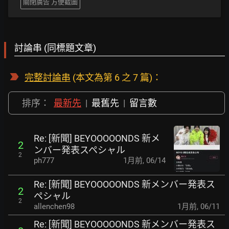
關閉廣告 方便截圖
討論串 (同標題文章)
完整討論串
(本文為第 6 之 7 篇)：
排序：
最新先
|
最舊先
|
留言數
Re: [新聞] BEYOOOOONDS 新メ
2
ンバー発表スペシャル
2
ph777
1月前
,
06/14
Re: [新聞] BEYOOOOONDS 新メンバー発表ス
2
ペシャル
2
allenchen98
1月前
,
06/11
Re: [新聞] BEYOOOOONDS 新メンバー発表ス