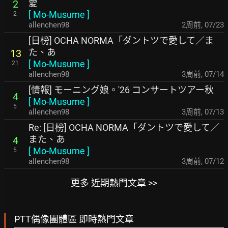
愛
2
[
Mo-Musume
]
2
allenchen98
2周前
,
07/23
[日榜] OCHA NORMA「ダントツで愛して／ま
た、あ
13
[
Mo-Musume
]
21
allenchen98
3周前
,
07/14
[情報] モーニング娘。'26 コンサートツアー秋
4
[
Mo-Musume
]
5
allenchen98
3周前
,
07/13
Re: [日榜] OCHA NORMA「ダントツで愛して／
また、あ
4
[
Mo-Musume
]
5
allenchen98
3周前
,
07/12
更多 近期熱門文章 >>
PTT偶像團體區 即時熱門文章