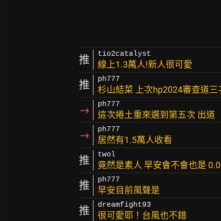
tio2catalyst
推
線上1.3萬人!新人很可愛
ph777
推
杉山結菜 上次hp2024審查道
ph777
→
這次捲土重來選到第五次 出道
ph777
→
居然有1.5萬人收看
twol
推
竟然是素人 早安會不會也是 0.0
ph777
推
早安目前風聲是
dreamfight93
推
很可愛耶！台風也不錯