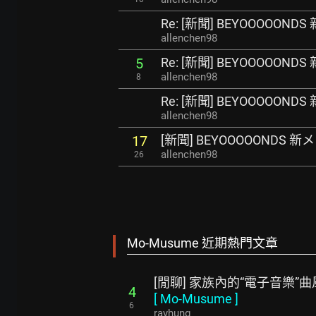
Re: [新聞] BEYOOOOO
allenchen98
Re: [新聞] BEYOOOOO
5
allenchen98
8
Re: [新聞] BEYOOOOO
allenchen98
[新聞] BEYOOOOONDS
17
allenchen98
26
Mo-Musume 近期熱門文章
[閒聊] 家族內的“電子音樂”
4
[
Mo-Musume
]
6
rayhung