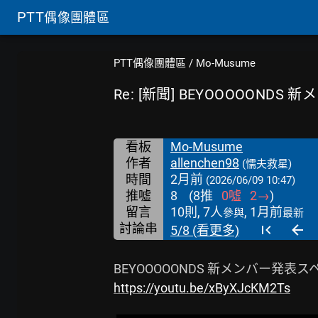
PTT
偶像團體區
PTT偶像團體區
/
Mo-Musume
Re: [新聞] BEYOOOOOND
看板
Mo-Musume
作者
allenchen98
(懦夫救星)
時間
2月前
(2026/06/09 10:47)
推噓
8
(
8
推
0
噓
2
→
)
留言
10則, 7人
, 1月前
參與
最新
討論串
5/8 (看更多)
https://youtu.be/xByXJcKM2Ts