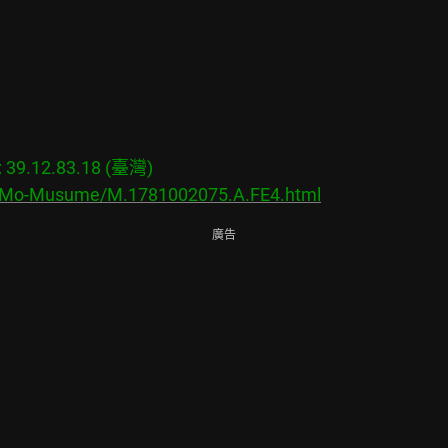
9.12.83.18 (臺灣)

s/Mo-Musume/M.1781002075.A.FE4.html
廣告