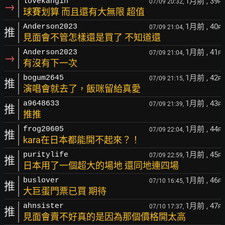
1月前
, 39
lovekangin
07/09 20:32,
F
→
球賽划算 而且還有大無限 超值
1月前
, 40
Anderson2023
07/09 21:04,
F
推
見面會不管怎樣還是買了 不知道還
1月前
, 41
Anderson2023
07/09 21:04,
F
→
有沒有下一次
1月前
, 42
bogum2645
07/09 21:15,
F
推
演唱會就去了，飯咪留給真愛
1月前
, 43
a9648633
07/09 21:39,
F
推
推推
1月前
, 44
frog20605
07/09 22:04,
F
推
kara在日本都能開不起來？！
1月前
, 45
puritylife
07/09 22:59,
F
推
日本用了一個超大的場地 還同地連四場
1月前
, 46
buslover
07/10 16:45,
F
推
大巨蛋門票已買 期待
1月前
, 47
ahnsister
07/10 17:37,
F
推
見面會賣不好真的是因為那個價格開太高