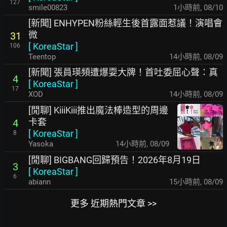
127
smile00823
1小時前
,
08/10
[新聞] ENHYPEN粉絲輕生後首露面惹議！演唱會
微
31
[
KoreaStar
]
106
Teentop
14小時前
,
08/09
[新聞] 張員瑛頻遭爆耍大牌！首吐委屈心聲：真
4
[
KoreaStar
]
17
XOD
14小時前
,
08/09
[閒聊] KiiiKiii推出魔法棒造型的周邊
卡套
4
[
KoreaStar
]
8
Yasoka
14小時前
,
08/09
[閒聊] BIGBANG回歸預告！2026年8月19日
3
[
KoreaStar
]
6
abiann
15小時前
,
08/09
更多 近期熱門文章 >>