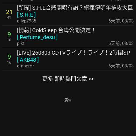
[新聞] S.H.E合體開唱有譜？網瘋傳明年搶攻大巨
21
[
S.H.E
]
41
allyp7985
6天前
,
08/03
[情報] ColdSleep 台湾公開決定！
9
[
Perfume_desu
]
10
plkt
6天前
,
08/03
[LIVE] 260803 CDTVライブ！ライブ！2時間SP
9
[
AKB48
]
16
emperor
6天前
,
08/03
更多 即時熱門文章 >>
廣告