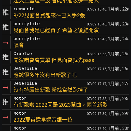
趁大巨蛋這一波 看能不能吸多一點人
1月前
, 22
rexworld
07/09 15:40,
F
推
8/22見面會買起來～已入手2張
1月前
, 23
puritylife
07/09 15:46,
F
推
見面會我是已經買了 希望之後能開演
1月前
, 24
puritylife
07/09 15:46,
F
→
唱會
1月前
, 25
CiaoTwo
07/09 16:56,
F
推
開演唱會會買單 但見面會就先pass
1月前
, 26
JeNeToiLe
07/09 17:16,
F
推
應該很多年沒有出新歌了吧
1月前
, 27
JeNeToiLe
07/09 17:17,
F
→
沒有持續出新歌 粉絲當然跑掉了
1月前
, 28
Motor
07/09 17:38,
F
推
有新歌啦 2022回歸 2023單曲，兩首新歌
1月前
, 29
Motor
07/09 17:39,
F
→
2022那首還拿過音銀一位
1月前
, 30
Motor
07/09 17:40,
F