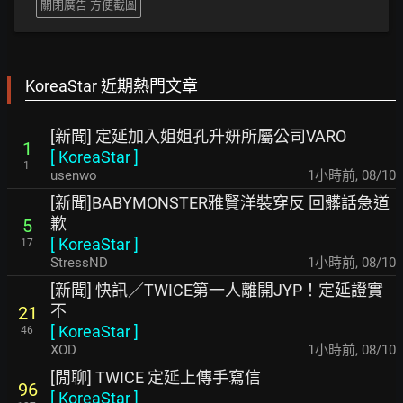
關閉廣告 方便截圖
KoreaStar 近期熱門文章
[新聞] 定延加入姐姐孔升妍所屬公司VARO
1
[
KoreaStar
]
1
usenwo
1小時前
,
08/10
[新聞]BABYMONSTER雅賢洋裝穿反 回髒話急道
歉
5
[
KoreaStar
]
17
StressND
1小時前
,
08/10
[新聞] 快訊／TWICE第一人離開JYP！定延證實
不
21
[
KoreaStar
]
46
XOD
1小時前
,
08/10
[閒聊] TWICE 定延上傳手寫信
96
[
KoreaStar
]