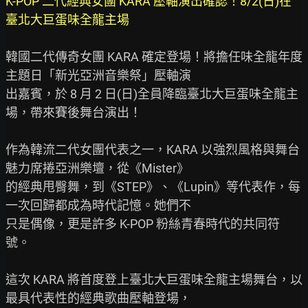
K-POP 二代經典女團 KARA 壓軸演出確認！8/2(日)在
臺北大巨蛋味全龍主場
韓國二代傳奇女團 KARA 確定登場！將擔任味全龍年度
主題日「新光亞洲音樂祭」壓軸演

出嘉賓，於 8 月 2 日(日)全員降臨臺北大巨蛋味全龍主
場，帶來賽後舞台演出！

作為韓流二代女團代表之一，KARA 以強烈風格與舞台
魅力席捲亞洲樂壇，從《Mister》

的經典甩臀舞，到《STEP》、《Lupin》等代表作，每
一次回歸都成為時代記憶。她們不

只是偶像，更是許多 K-POP 粉絲青春時代的共同符
號。

這次 KARA 將首度登上臺北大巨蛋味全龍主場舞台，以
最具代表性的經典歌曲壓軸登場，
