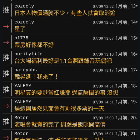
1月前
, 13
cozeely
07/09 12:52,
F
推
日本人物價通膨不少，有些人就會取消追
1月前
, 14
cozeely
07/09 12:52,
F
→
星了
1月前
, 15
pf775
07/09 13:07,
F
→
票房好像都不好
1月前
, 16
puritylife
07/09 13:10,
F
推
台大場福利最好是1:1合照跟錄音玩偶吧
1月前
, 17
harrybbs
07/09 13:17,
F
推
韓昇延！我來了！
1月前
, 18
YALEMY
07/09 14:51,
F
推
明星真的要趁當紅賺耶 過氣瞬間的事 沒想
1月前
, 19
YALEMY
07/09 14:51,
F
→
過這團居然見面會有剩很多票的一天
1月前
, 20
Motor
07/09 15:00,
F
推
演唱會就賣的完了 問題是飯咪開高價
1月前
, 21
Motor
07/09 15:01,
F
→