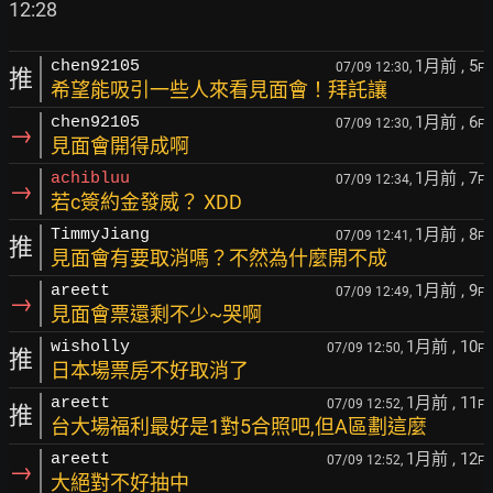
1月前
, 5
chen92105
07/09 12:30,
F
推
希望能吸引一些人來看見面會！拜託讓
1月前
, 6
chen92105
07/09 12:30,
F
→
見面會開得成啊
1月前
, 7
achibluu
07/09 12:34,
F
→
若c簽約金發威？ XDD
1月前
, 8
TimmyJiang
07/09 12:41,
F
推
見面會有要取消嗎？不然為什麼開不成
1月前
, 9
areett
07/09 12:49,
F
→
見面會票還剩不少~哭啊
1月前
, 10
wisholly
07/09 12:50,
F
推
日本場票房不好取消了
1月前
, 11
areett
07/09 12:52,
F
推
台大場福利最好是1對5合照吧,但A區劃這麼
1月前
, 12
areett
07/09 12:52,
F
→
大絕對不好抽中