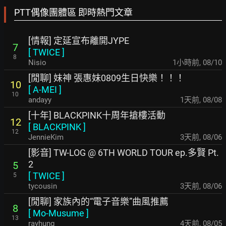
PTT偶像團體區 即時熱門文章
[情報] 定延宣布離開JYPE
7
[
TWICE
]
8
Nisio
1小時前
,
08/10
[閒聊] 妹神 張惠妹0809生日快樂！！！
10
[
A-MEI
]
10
andayy
1天前
,
08/08
[十年] BLACKPINK十周年搶樓活動
12
[
BLACKPINK
]
12
JennieKim
3天前
,
08/06
[影音] TW-LOG @ 6TH WORLD TOUR ep.多賢 Pt.
2
5
[
TWICE
]
5
tycousin
3天前
,
08/06
[閒聊] 家族內的“電子音樂”曲風推薦
8
[
Mo-Musume
]
13
rayhung
4天前
,
08/05