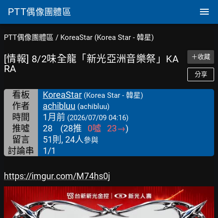
PTT
偶像團體區
PTT偶像團體區
/
KoreaStar (Korea Star - 韓星)
[情報] 8/2味全龍「新光亞洲音樂祭」KA
＋收藏
RA
分享
看板
KoreaStar
(Korea Star - 韓星)
作者
achibluu
(achibluu)
時間
1月前
(2026/07/09 04:16)
推噓
28
(
28
推
0
噓
23
→
)
留言
51則, 24人
參與
討論串
1/1
https://imgur.com/M74hs0j