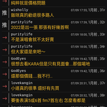
→
純粹就是價格問題
1月前
, 31
wisholly
07/09 17:55,
F
推
飯咪真的勸退很多路人
1月前
, 32
puritylife
07/09 17:59,
F
推
2022是出一張 那張有好幾首啊
1月前
, 33
puritylife
07/09 18:00,
F
→
不是演唱會就不太好賣
1月前
, 34
puritylife
07/09 18:00,
F
→
但大家還是來吧～
1月前
, 35
GodEyes
07/09 19:42,
F
→
很想去看KARA但是只有見面會...那個場地
1月前
, 36
GodEyes
07/09 19:42,
F
→
還那個價錢....我不行..
1月前
, 37
lovekangin
07/09 20:31,
F
→
小道真的很準 還好有先買
1月前
, 38
lovekangin
07/09 20:32,
F
→
賽後表演5或6首 fm7首左右 怎麼看都是