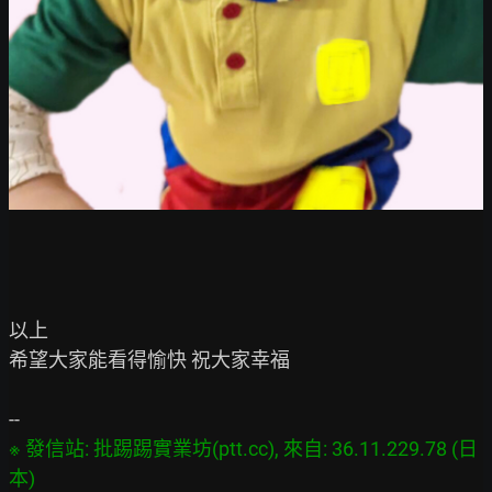
以上

希望大家能看得愉快 祝大家幸福

※ 發信站: 批踢踢實業坊(ptt.cc), 來自: 36.11.229.78 (日
本)
