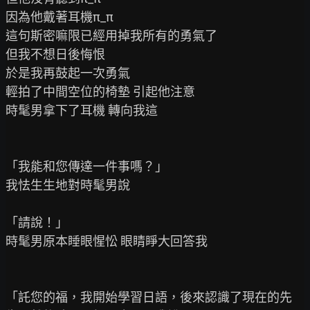
因為他戴著耳機π_π

這句斯密嘛限已經用掉我所有的勇氣了

但我不想日後悔恨

於是我再鼓起一次勇氣

輕拍了中間空位的椅墊 引起他注意

時髦男拿下了耳機 轉向我這

「我能和您傳達一件事嗎？」

我怯生生地對時髦男說

「請說！」

時髦男原本睡眼惺忪 眼睛睜大回答我

「託您的福，我開始學習日語，後來認識了現在的先