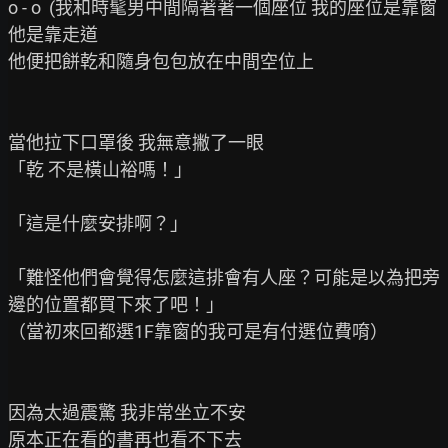
o - o  (我和時髦男中間隔著著一個座位 我的座位是靠窗 
他是靠走道

他便把餅乾和隨身包包放在中間空位上

當他拉下口罩後 我無意撇了一眼

「乾 不是橫山裕嗎！」

「這是什麼安排啊？」

「難怪他們會覺得怎麼這排會有人座？可能是以為把旁
邊的位置都買下來了吧！」

（當初來回都選1F靠窗的我可是有付選位費唷）

因為太過震驚 我非常坐立不安

原本正在看的書再也看不下去
