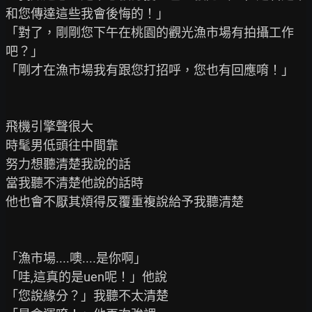
和您傳達這些我會後悔的！」

「對了，剛剛您下午在桃園的觀光漁市場有拍攝工作
吧？」

「剛才在漁市場我有跟您打招呼，您也有回應唷！」

飛機引擎聲很大

時髦男低頭往中間靠

努力想聽清楚我說的話

當我聽不清楚他說的話時

他也會不厭其煩得反覆重複說給予我聽清楚

「漁市場....噢....是你啊」

「哇,這真的是uen呢！」他說

「您說緣分？」我聽不太清楚
