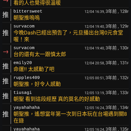
看的人也覺得很溫暖
3年前
, 128
bittersweet
12/04 16:39,
F
推
朝聖推嗚嗚
3年前
, 129
survacom
12/04 19:40,
F
推
今晚Dash已經出預告了，元旦播出台灣0元食堂
喔！來
3年前
, 130
survacom
12/04 19:40,
F
→
台的還有太一跟慎太郎
3年前
, 131
emily20
12/04 20:58,
F
推
命運!! 太感動了吧
3年前
, 132
rupples409
12/05 00:51,
F
推
朝聖推，好令人感動
3年前
, 133
tiusagi
12/05 13:19,
F
推
朝聖 看到這段經歷 真的莫名的好感動
3年前
, 134
yayahahaha
12/05 16:24,
F
推
朝聖推，遙想當年第一次到日本玩在台場遇到關8
在錄
3年前
, 135
yayahahaha
12/05 16:24,
F