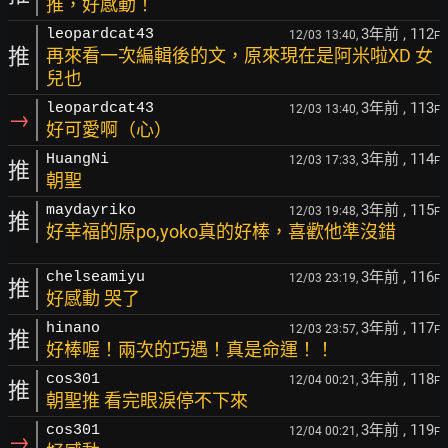
推，好感動！
3年前
, 112
leopardcat43
12/03 13:40,
F
推
再來看一次編輯後的文，原來現在是阿米啦XD 女
兒也
3年前
, 113
leopardcat43
12/03 13:40,
F
→
好可愛啊（心）
3年前
, 114
HuangNi
12/03 17:33,
F
推
朝聖
3年前
, 115
maydayriko
12/03 19:48,
F
推
好幸福的原po,yoko真的好棒，喜歡他準沒錯
3年前
, 116
chelseamiyu
12/03 23:19,
F
推
好感動 哭了
3年前
, 117
hinano
12/03 23:57,
F
推
好棒喔！兩次的巧遇！真是命運！！
3年前
, 118
cos301
12/04 00:21,
F
推
朝聖推 看完眼淚停不下來
3年前
, 119
cos301
12/04 00:21,
F
→