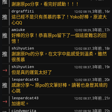
推
謝謝原po分享，看完好感動！！！
3年前
, 16
drgraffiti
12/02 08:19,
F
推
這已經不是只有羨慕的事了！Yoko好棒，原波大
心QQ
3年前
, 17
amiuke
12/02 08:29,
F
推
好棒的分享！恭喜原po留下了一個這麼難忘的回
憶！
3年前
, 18
shihyutien
12/02 08:37,
F
推
謝謝原Po的分享，在文字中能感受到溫柔，雖然
很羨慕
3年前
, 19
shihyutien
12/02 08:37,
F
→
但是真的運氣太好了
3年前
, 20
leopardcat43
12/02 08:37,
F
推
感謝分享～ 原po的文筆好棒。讀著也身歷其境的
心跳
3年前
, 21
leopardcat43
12/02 08:37,
F
→
加速呢。
3年前
, 22
cindymorita
12/02 08:50,
F