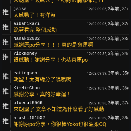
來朝聖，太感人了，粉絲跟偶像都是TT
3年前
, 31
jsiss
12/02 09:06,
F
推
太感動了！有洋蔥
3年前
, 32
aibahikari
12/02 09:06,
F
推
跪著看完 整個感動
3年前
, 33
Nanako2002
12/02 09:08,
F
推
感謝原po分享！！！真的是命運啊
3年前
, 34
rickmoney
12/02 09:32,
F
推
很感動！謝謝分享！也恭喜原po
3年前
, 35
eatingsen
12/02 09:39,
F
推
朝聖！太有緣分了嗚嗚嗚
3年前
, 36
KimHimChan
12/02 10:37,
F
推
感謝分享，真的好幸運！
3年前
, 37
bluecat5566
12/02 10:38,
F
推
來朝聖了 文章不知道為什麼看了好感動
3年前
, 38
arashi101502
12/02 10:39,
F
推
謝謝原po分享，你很棒Yoko也很溫柔QQ