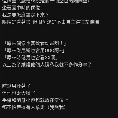
但隔壁（嚴格來說是個一個空位的隔隔壁）

坐著國中時的偶像

我是要怎麼鎮定下來？

眼睛是看著書  但眼角還是不由自主得往左邊瞄

「原來偶像也喜歡看動畫啊！」

「原來傑尼斯也會用OOO阿~」

「原來時髦男也會看XX啊」

以上為了維護他個人隱私我就不多作分享了

時髦男睡著了

但他也太大膽了

手機和隨身小包包就放在空位上

都不怕旁邊有人拿走（我說我）
