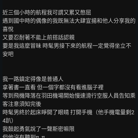
近三個小時的航程我可謂又累又憋屈

遇到國中時的偶像的我既無法大肆宣揚和他人分享我的
喜悅

又要忍耐著不能上前搭話認親

要是我這麼冒昧 時髦男接下來的航程一定覺得坐立不
安吧

我一路鎮定得像是普通人

拿著書一直看 但一個字都沒有看進腦子裡

等到飛機降落在羽田機場開始慢速滑行空服人員告知乘
客注意須知完後

時髦男終於起床睜開了眼睛 打開手機（他手機電量剩2
4趴）

我鼓起勇氣說了一聲斯密嘛限

但他沒有聽到π_π
