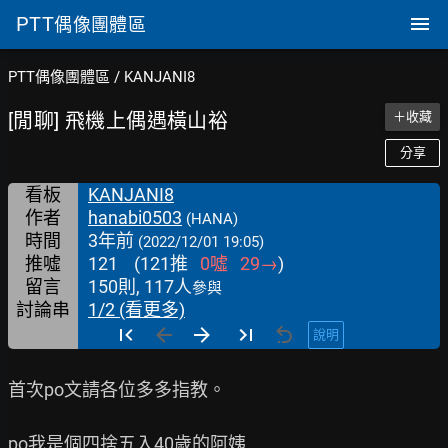
PTT
偶像團體區
PTT偶像團體區
/
KANJANI8
[閒聊] 飛機上偶遇橫山裕
＋收藏
分享
看板
KANJANI8
作者
hanabi0503
(HANA)
時間
3年前
(2022/12/01 19:05)
推噓
121
(
121
推
0
噓
29
→
)
留言
150則, 117人
參與
討論串
1/2 (看更多)
說明
首次po文請各位多多指教。

po我是個四捨五入40歲的阿姨
