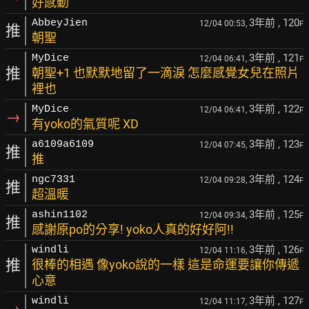
好感動
3年前
, 120
AbbeyJien
12/04 00:53,
F
推
朝聖
3年前
, 121
MyDice
12/04 06:41,
F
推
朝聖+1 也默默地留了一滴淚 怎麼感覺女兒在照片
裡也
3年前
, 122
MyDice
12/04 06:41,
F
→
有yoko的氣質呢 XD
3年前
, 123
a6109a6109
12/04 07:45,
F
推
推
3年前
, 124
ngc7331
12/04 09:28,
F
推
超溫暖
3年前
, 125
ashin1102
12/04 09:34,
F
推
感謝原po的分享! yoko人真的好好阿!!
3年前
, 126
windli
12/04 11:16,
F
推
很棒的相遇 像yoko說的一樣 這是命運要讓你傳遞
心意
3年前
, 127
windli
12/04 11:17,
F
→