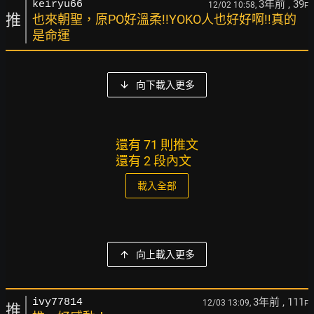
3年前
, 39
keiryu66
12/02 10:58,
F
推
也來朝聖，原PO好溫柔!!YOKO人也好好啊!!真的
是命運
向下載入更多
還有 71 則推文
還有 2 段內文
載入全部
向上載入更多
3年前
, 111
ivy77814
12/03 13:09,
F
推