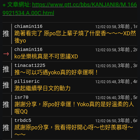
※ 文章網址: 
https://www.ptt.cc/bbs/KANJANI8/M.166
9921534.A.00C.html
3年前
, 1
chiamin116
12/02 03:58,
F
推
跪著看完了 原po您上輩子燒了什麼香～～～XD然
後yo
3年前
, 2
chiamin116
12/02 03:58,
F
→
ko坐樂桃真是不可思議XD
3年前
, 3
tinacat1225
12/02 05:30,
F
推
推～可以巧遇yoko真的好幸運啊！
3年前
, 4
piliseric
12/02 05:48,
F
推
激起繼續學日文的動力
3年前
, 5
isr70
12/02 06:40,
F
推
謝謝分享，原po好幸運！Yoko真的是好溫柔的人
喔QQ
3年前
, 6
trbdc5
12/02 06:50,
F
推
感謝原po分享，我看得好開心呀～也好羨慕呀～
～～