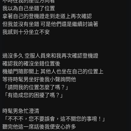
不時往我的座位方向看

我以為自己坐錯了位置

拿著自己的登機證走到走道上再次確認

但我並沒有坐錯 可是他們還是繼續討論著

我感到十分坐立不安

過沒多久 空服人員來和我再次確認登機證

確認我的確沒坐錯位置後

機艙門隨即關上 其他人也坐在自己的位置上

等待時髦男坐好後我小聲詢問他

「請問我的位置怎麼了嗎？」

「有造成您的困擾了嗎？」

時髦男急忙澄清

「不不不，您不要誤會，這不關您的事唷！」

聽完他這一席話後我便安心許多
