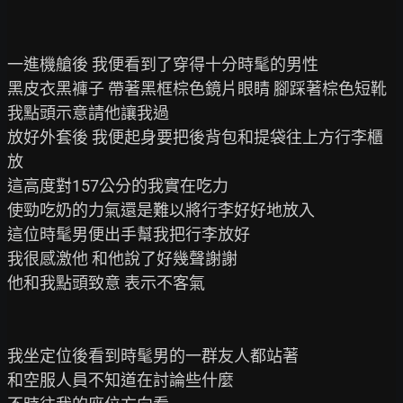
一進機艙後 我便看到了穿得十分時髦的男性

黑皮衣黑褲子 帶著黑框棕色鏡片眼睛 腳踩著棕色短靴

我點頭示意請他讓我過

放好外套後 我便起身要把後背包和提袋往上方行李櫃
放

這高度對157公分的我實在吃力

使勁吃奶的力氣還是難以將行李好好地放入

這位時髦男便出手幫我把行李放好

我很感激他 和他說了好幾聲謝謝

他和我點頭致意 表示不客氣

我坐定位後看到時髦男的一群友人都站著

和空服人員不知道在討論些什麼
