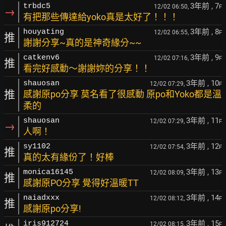
3年前
, 7
trbdc5
12/02 06:50,
F
→
有把那些傳達給yoko真是太好了！！！
3年前
, 8
houyating
12/02 06:55,
F
推
謝謝分享~真的是神奇緣分~~
3年前
, 9
catkenv6
12/02 07:16,
F
推
看完好感動～謝謝妳的分享！！
3年前
, 10
shauosan
12/02 07:29,
F
推
感謝原po分享 莫名看了很感動 原po和Yoko都是溫
柔的
3年前
, 11
shauosan
12/02 07:29,
F
→
人啊！
3年前
, 12
sy1102
12/02 07:54,
F
推
真的太有緣份了！好棒
3年前
, 13
monica16145
12/02 08:09,
F
推
感謝原PO分享 覺得好溫暖TT
3年前
, 14
naiadxxx
12/02 08:12,
F
推
感謝原po分享!
3年前
, 15
iris912724
12/02 08:15,
F