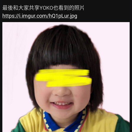
https://i.imgur.com/hQ1pLur.jpg