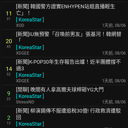
[新聞] 韓國警方證實ENHYPEN站姐直播輕生
亡」！
11
[
KoreaStar
]
31
XOD
1天前
,
08/06
[新聞]IU無預警「召喚前男友」張基河！韓網替
「
20
[
KoreaStar
]
45
XDGEE
1天前
,
08/06
[新聞]K-POP30年生存報告出爐！近半團體撐不
過3
14
[
KoreaStar
]
52
XDGEE
1天前
,
08/06
[閒聊] 晚間有人拿高爾夫球桿砸YG大門
9
[
KoreaStar
]
22
StressND
1天前
,
08/06
[新聞] 柳演錫傳不服遭追稅30億! 行政救濟遭駁
回
2
[
KoreaStar
]
13