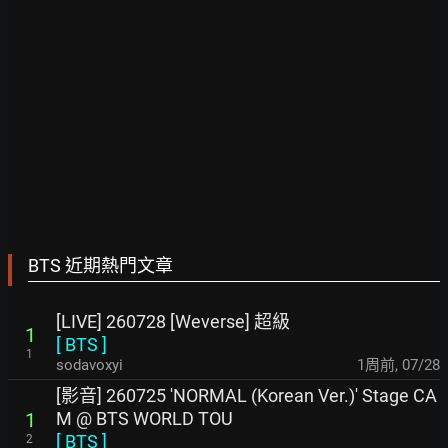
BTS 近期熱門文章
[LIVE] 260728 [Weverse] 超級
1
[
BTS
]
1
sodavoxyi
1周前
,
07/28
[影音] 260725 'NORMAL (Korean Ver.)' Stage CA
M @ BTS WORLD TOU
1
[
BTS
]
2