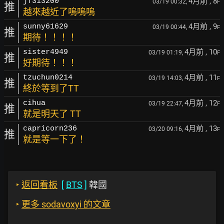
4月前
, 8
jf313200
03/19 00:32,
F
推
越來越近了嗚嗚嗚
4月前
, 9
sunny61629
03/19 00:44,
F
推
期待！！！！
4月前
, 10
sister4949
03/19 01:19,
F
推
好期待！！！
4月前
, 11
tzuchun0214
03/19 14:03,
F
推
終於等到了TT
4月前
, 12
cihua
03/19 22:47,
F
推
就是明天了 TT
4月前
, 13
capricorn236
03/20 09:16,
F
推
就是等一下了！
‣
返回看板
[
BTS
]
韓國
‣
更多 sodavoxyi 的文章