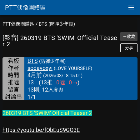
PTT
偶像團體區
PTT偶像團體區
/
BTS (防彈少年團)
[影音] 260319 BTS 'SWIM' Official Tease
＋收藏
r 2
分享
看板
BTS
(防彈少年團)
作者
sodavoxyi
(LOVE YOURSELF)
時間
4月前
(2026/03/18 15:01)
推噓
13
(
13
推
0
噓
0
→
)
留言
13則, 12人
參與
討論串
1/1
260319 BTS 'SWIM' Official Teaser 2
https://youtu.be/fQbEuS9GO3E