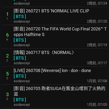
sodavoxyi
2周前
,
07/24
[影音] 260721 BTS 'NORMAL' LIVE CLIP
1
[
BTS
]
1
sodavoxyi
2周前
,
07/20
[影音] 260720 The FIFA World Cup Final 2026™ T
opps Halftime S
6
[
BTS
]
6
sodavoxyi
2周前
,
07/19
[情報] 260717 BTS〈NORMAL〉
2
[
BTS
]
2
sodavoxyi
3周前
,
07/17
[LIVE] 260708 [Weverse] lon - don - done
5
[
BTS
]
5
sodavoxyi
1月前
,
07/08
[影音] 260705 跑者SUGA在舊金山嚐到了火熱的
滋
3
[
BTS
]
3
sodavoxyi
1月前
,
07/05