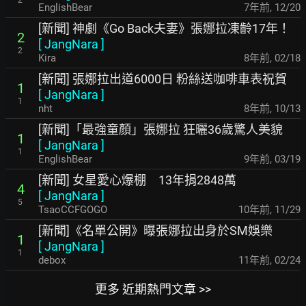
2
EnglishBear
7年前
,
12/20
[新聞] 神劇《Go Back夫妻》張娜拉凍齡17年！
2
[
JangNara
]
2
Kira
8年前
,
02/18
[新聞] 張娜拉出道6000日 粉絲送咖啡車表祝賀
1
[
JangNara
]
1
nht
8年前
,
10/13
[新聞]「最強童顏」張娜拉 狂曬36歲驚人美貌
1
[
JangNara
]
1
EnglishBear
9年前
,
03/19
[新聞] 女星愛心爆棚 13年捐2848萬
4
[
JangNara
]
5
TsaoCCFGOGO
10年前
,
11/29
[新聞]《名單公開》曝張娜拉出身於SM娛樂
1
[
JangNara
]
1
debox
11年前
,
02/24
更多 近期熱門文章 >>