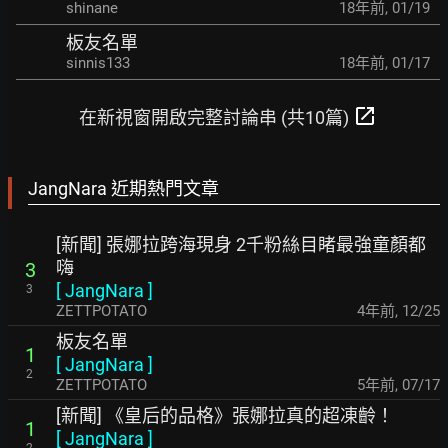
shinane
18年前
,
01/19
板友名單
sinnis133
18年前
,
01/17
open_in_new
在新視窗開啟完整討論串 (共10篇)
JangNara 近期熱門文章
[新聞] 張娜拉跨海現身 2千粉絲目睹最強童顏都
嗨
3
[
JangNara
]
3
ZETTPOTATO
4年前
,
12/25
板友名單
1
[
JangNara
]
2
ZETTPOTATO
5年前
,
07/17
[新聞] 《皇后的品格》張娜拉真的超凍齡！
1
[
JangNara
]