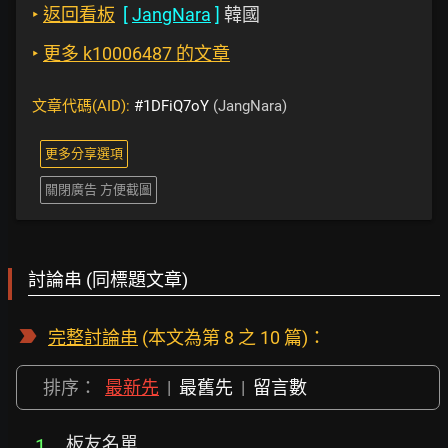
‣
返回看板
[
JangNara
]
韓國
‣
更多 k10006487 的文章
文章代碼(AID):
#1DFiQ7oY
(JangNara)
更多分享選項
關閉廣告 方便截圖
討論串 (同標題文章)
完整討論串
(本文為第 8 之 10 篇)：
排序：
最新先
|
最舊先
|
留言數
板友名單
1