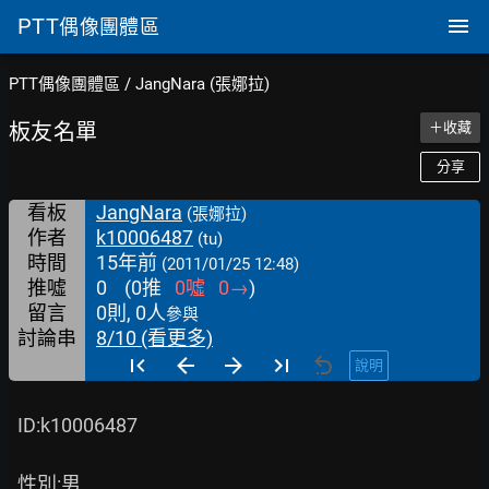
PTT
偶像團體區
PTT偶像團體區
/
JangNara (張娜拉)
板友名單
＋收藏
分享
看板
JangNara
(張娜拉)
作者
k10006487
(tu)
時間
15年前
(2011/01/25 12:48)
推噓
0
(
0
推
0
噓
0
→
)
留言
0則, 0人
參與
討論串
8/10 (看更多)
說明
  ID:k10006487

  性別:男
