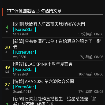
PTT偶像團體區 即時熱門文章
[閒聊] 晚間有人拿高爾夫球桿砸YG大門
4
[
KoreaStar
]
6
StressND
57分鐘前
,
08/06
[新聞] 只有始源可以停！崔始源真的現身了 衝
去
20
[
KoreaStar
]
21
whj0530
7小時前
,
08/06
[情報] BLACKPINK十周年見面會
49
[
KoreaStar
]
128
StressND
10小時前
,
08/06
[情報] AAA 2026 第六波陣容公開
27
[
KoreaStar
]
35
SeanLi1013
17小時前
,
08/05
[新聞] 日網紅赴韓直播輕生！追星惹議遭「網
暴」想不開…網痛心省
1