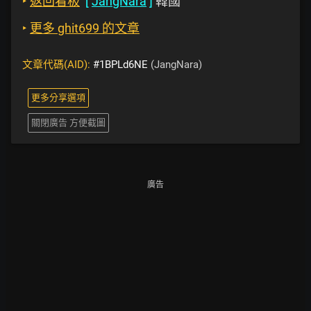
‣
返回看板
[
JangNara
]
韓國
‣
更多 ghit699 的文章
文章代碼(AID):
#1BPLd6NE
(JangNara)
更多分享選項
關閉廣告 方便截圖
廣告