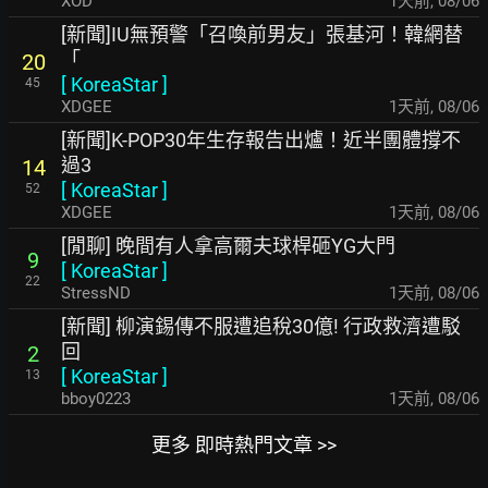
XOD
1天前
,
08/06
[新聞]IU無預警「召喚前男友」張基河！韓網替
「
20
[
KoreaStar
]
45
XDGEE
1天前
,
08/06
[新聞]K-POP30年生存報告出爐！近半團體撐不
過3
14
[
KoreaStar
]
52
XDGEE
1天前
,
08/06
[閒聊] 晚間有人拿高爾夫球桿砸YG大門
9
[
KoreaStar
]
22
StressND
1天前
,
08/06
[新聞] 柳演錫傳不服遭追稅30億! 行政救濟遭駁
回
2
[
KoreaStar
]
13
bboy0223
1天前
,
08/06
更多 即時熱門文章 >>