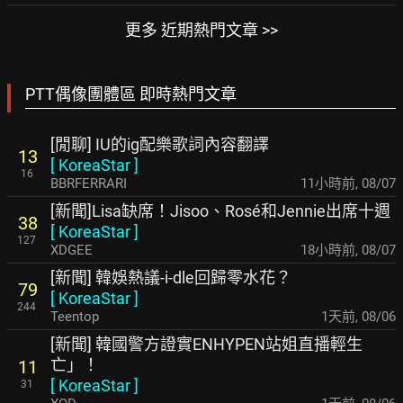
更多 近期熱門文章 >>
PTT偶像團體區 即時熱門文章
[閒聊] IU的ig配樂歌詞內容翻譯
13
[
KoreaStar
]
16
BBRFERRARI
11小時前
,
08/07
[新聞]Lisa缺席！Jisoo、Rosé和Jennie出席十週
38
[
KoreaStar
]
127
XDGEE
18小時前
,
08/07
[新聞] 韓娛熱議-i-dle回歸零水花？
79
[
KoreaStar
]
244
Teentop
1天前
,
08/06
[新聞] 韓國警方證實ENHYPEN站姐直播輕生
亡」！
11
[
KoreaStar
]
31