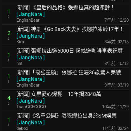
[新聞] 《皇后的品格》張娜拉真的超凍齡！
1
[
JangNara
]
2
EnglishBear
7年前
,
12/20
[新聞] 神劇《Go Back夫妻》張娜拉凍齡17年！
2
[
JangNara
]
2
Kira
8年前
,
02/18
[新聞] 張娜拉出道6000日 粉絲送咖啡車表祝賀
1
[
JangNara
]
1
nht
8年前
,
10/13
[新聞]「最強童顏」張娜拉 狂曬36歲驚人美貌
1
[
JangNara
]
1
EnglishBear
9年前
,
03/19
[新聞] 女星愛心爆棚 13年捐2848萬
4
[
JangNara
]
5
TsaoCCFGOGO
10年前
,
11/29
[新聞]《名單公開》曝張娜拉出身於SM娛樂
1
[
JangNara
]
1
debox
11年前
,
02/24