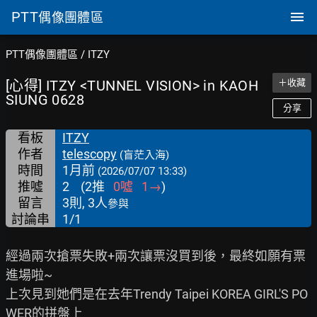
PTT
偶像團體區
PTT偶像團體區
/
ITZY
[心得] ITZY <TUNNEL VISION> in KAOH
＋收藏
SIUNG 0628
分享
看板
ITZY
作者
telescopy
(盲茫入海)
時間
1月前
(2026/07/07 13:33)
推噓
2
(
2
推
0
噓
1
→
)
留言
3則, 3人
參與
討論串
1/1
經過兩次搶票失敗+兩次讓票沒買到後，最終如願有票
進場啦~

上次見到她們是在去年Trendy Taipei KOREA GIRL'S PO
WER的拼盤上
