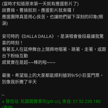
(當時才知道原來第一天就有應援影片了)

說曹操，曹操就到，應援影片就來囉！

應援團隊真是用心良苦，也讓她們留下深刻的印象(眼
淚)

安可時的《DALLA DALLA》，是演唱會後段最讓我驚
喜的時刻！

看著五人在延伸舞台上隨興地唱著、跳著、走著，或跟
台下粉絲互動

感覺實在是超~~棒的啦~~~

最後，希望版上的大家都能順利搶到9/5小巨蛋門票，
別像我折騰了半天

※ 發信站: 批踢踢實業坊(ptt.cc), 來自: 27.52.230.180 
(臺灣)
