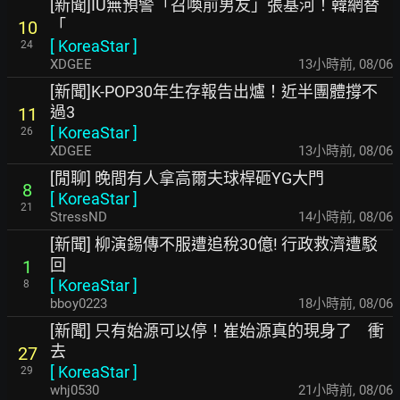
[新聞]IU無預警「召喚前男友」張基河！韓網替
「
10
[
KoreaStar
]
24
XDGEE
13小時前
,
08/06
[新聞]K-POP30年生存報告出爐！近半團體撐不
過3
11
[
KoreaStar
]
26
XDGEE
13小時前
,
08/06
[閒聊] 晚間有人拿高爾夫球桿砸YG大門
8
[
KoreaStar
]
21
StressND
14小時前
,
08/06
[新聞] 柳演錫傳不服遭追稅30億! 行政救濟遭駁
回
1
[
KoreaStar
]
8
bboy0223
18小時前
,
08/06
[新聞] 只有始源可以停！崔始源真的現身了 衝
去
27
[
KoreaStar
]
29
whj0530
21小時前
,
08/06