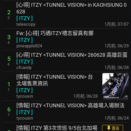
[心得] ITZY <TUNNEL VISION> in KAOHSIUNG 0
628
2
[
ITZY
]
3
telescopy
1月前
,
07/07
Fw: [心得] 巧遇ITZY禮志留真有娜
3
[
ITZY
]
4
pineapple824
1月前
,
06/29
[心得] ITZY <TUNNEL VISION> 260628 高雄巨蛋
5
[
ITZY
]
6
cfcandy
1月前
,
06/28
[情報] ITZY <TUNNEL VISION> 台
北場售票資訊
1
[
ITZY
]
1
tycousin
1月前
,
06/28
[情報] ITZY <TUNNEL VISION> 高雄場入場辦法
6
[
ITZY
]
7
tycousin
1月前
,
06/24
[情報] ITZY 第3次世巡 9/5台北加場
置底