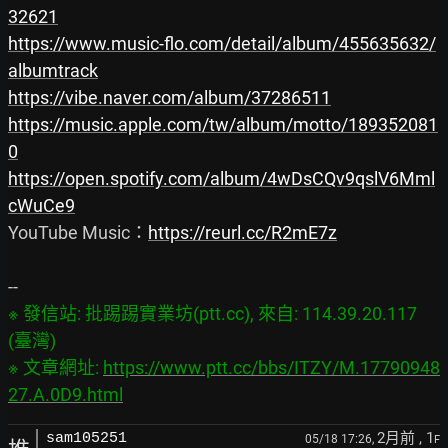
32621
https://www.music-flo.com/detail/album/455635632/
albumtrack
https://vibe.naver.com/album/37286511
https://music.apple.com/tw/album/motto/189352081
0
https://open.spotify.com/album/4wDsCQv9qslV6Mml
cWuCe9
YouTube Music：
https://reurl.cc/R2mE7z
※ 發信站: 批踢踢實業坊(ptt.cc), 來自: 114.39.20.117 
(臺灣)

※ 文章網址: 
https://www.ptt.cc/bbs/ITZY/M.17790948
27.A.0D9.html
2月前
, 1
sam105251
05/18 17:26,
F