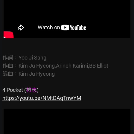
作詞：Yoo Ji Sang

作曲：Kim Ju Hyeong,Arineh Karimi,BB Elliot

編曲：Kim Ju Hyeong
4 Pocket (
禮志
https://youtu.be/NMtDAqTnwYM