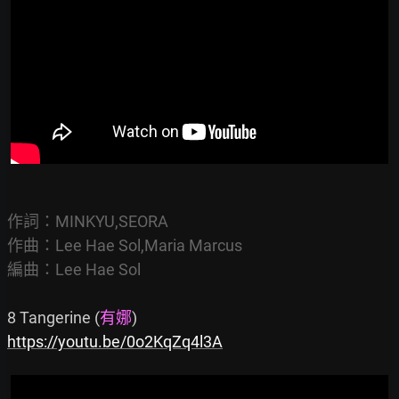
作詞：MINKYU,SEORA

作曲：Lee Hae Sol,Maria Marcus

編曲：Lee Hae Sol
8 Tangerine (
有娜
https://youtu.be/0o2KqZq4l3A