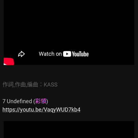
作詞,作曲,編曲：KASS
7 Undefined (
彩領
https://youtu.be/VaqyWUD7kb4