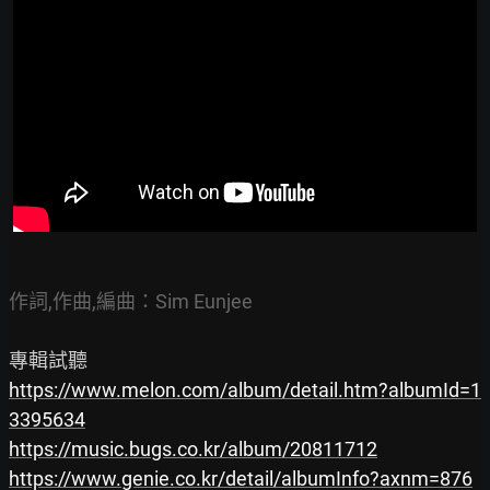
作詞,作曲,編曲：Sim Eunjee
https://www.melon.com/album/detail.htm?albumId=1
3395634
https://music.bugs.co.kr/album/20811712
https://www.genie.co.kr/detail/albumInfo?axnm=876