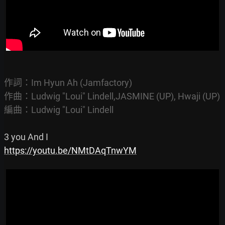
作詞：Im Hyun Ah (Jamfactory)

作曲：Ludwig "Loui" Lindell,JASMINE (UP), Hwaji (UP)

編曲：Ludwig "Loui" Lindell
https://youtu.be/NMtDAqTnwYM