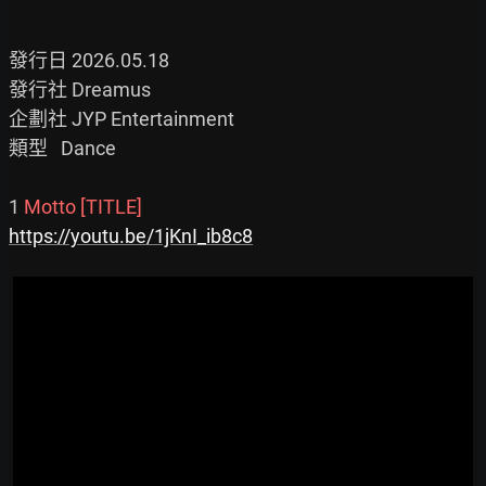
發行日 2026.05.18

發行社 Dreamus

企劃社 JYP Entertainment

類型   Dance

1 
Motto [TITLE]
https://youtu.be/1jKnI_ib8c8