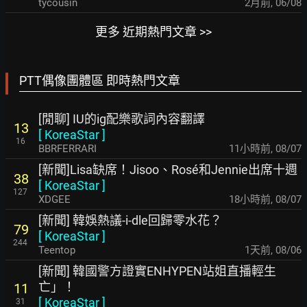
tycousin
2月前
,
06/08
更多 近期熱門文章 >>
PTT偶像團體區 即時熱門文章
[閒聊] IU的ig配樂歌詞內容翻譯
13
[
KoreaStar
]
16
BBRFERRARI
11小時前
,
08/07
[新聞]Lisa缺席！Jisoo、Rosé和Jennie出席十週
38
[
KoreaStar
]
127
XDGEE
18小時前
,
08/07
[新聞] 韓娛熱議-i-dle回歸零水花？
79
[
KoreaStar
]
244
Teentop
1天前
,
08/06
[新聞] 韓國警方證實ENHYPEN站姐直播輕生
亡」！
11
[
KoreaStar
]
31