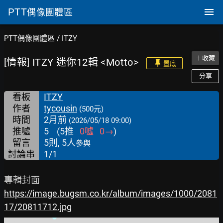
PTT
偶像團體區
PTT偶像團體區
/
ITZY
＋收藏
[情報] ITZY 迷你12輯 <Motto>
置底
分享
看板
ITZY
作者
tycousin
(500元)
時間
2月前
(2026/05/18 09:00)
推噓
5
(
5
推
0
噓
0
→
)
留言
5則, 5人
參與
討論串
1/1
https://image.bugsm.co.kr/album/images/1000/2081
17/20811712.jpg