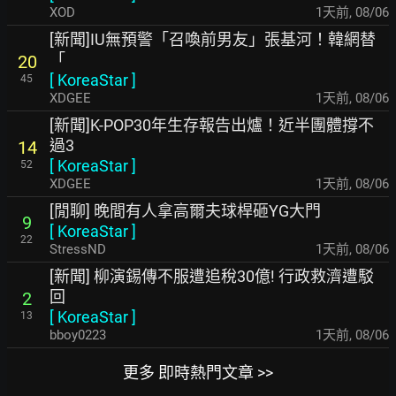
XOD
1天前
,
08/06
[新聞]IU無預警「召喚前男友」張基河！韓網替
「
20
[
KoreaStar
]
45
XDGEE
1天前
,
08/06
[新聞]K-POP30年生存報告出爐！近半團體撐不
過3
14
[
KoreaStar
]
52
XDGEE
1天前
,
08/06
[閒聊] 晚間有人拿高爾夫球桿砸YG大門
9
[
KoreaStar
]
22
StressND
1天前
,
08/06
[新聞] 柳演錫傳不服遭追稅30億! 行政救濟遭駁
回
2
[
KoreaStar
]
13
bboy0223
1天前
,
08/06
更多 即時熱門文章 >>