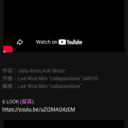
作詞：Julia Ross,Ash Minor

作曲：Lee Woo Min "collapsedone",MRCH

編曲：Lee Woo Min "collapsedone"
6 LOOK (
留真
https://youtu.be/uZI2MAQ4zEM