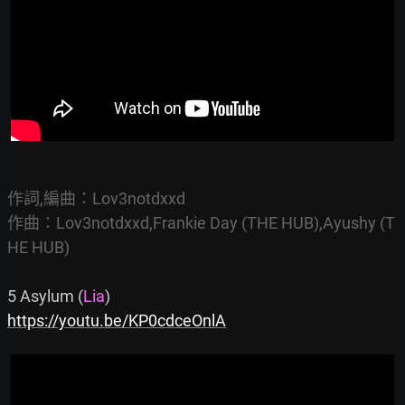
作詞,編曲：Lov3notdxxd

作曲：Lov3notdxxd,Frankie Day (THE HUB),Ayushy (T
HE HUB)
5 Asylum (
Lia
https://youtu.be/KP0cdceOnlA