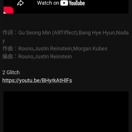
作詞：Gu Seong Min (ARTiffect),Bang Hye Hyun,Noda
y

作曲：Rouno,Justin Reinstein,Morgan Kubes

編曲：Rouno,Justin Reinstein
https://youtu.be/BHyrkAtHlFs