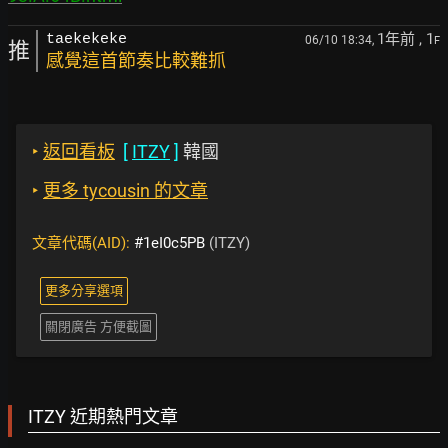
1年前
, 1
taekekeke
06/10 18:34,
F
推
感覺這首節奏比較難抓
‣
返回看板
[
ITZY
]
韓國
‣
更多 tycousin 的文章
文章代碼(AID):
#1eI0c5PB
(ITZY)
更多分享選項
關閉廣告 方便截圖
ITZY 近期熱門文章