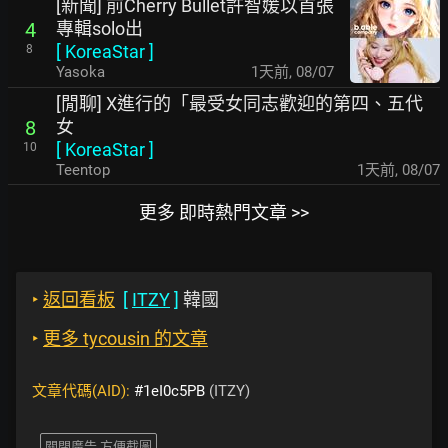
[新聞] 前Cherry Bullet許智媛以首張
專輯solo出
4
[
KoreaStar
]
8
Yasoka
1天前
,
08/07
[閒聊] X進行的「最受女同志歡迎的第四、五代
女
8
[
KoreaStar
]
10
Teentop
1天前
,
08/07
更多 即時熱門文章 >>
‣
返回看板
[
ITZY
]
韓國
‣
更多 tycousin 的文章
文章代碼(AID):
#1eI0c5PB
(ITZY)
關閉廣告 方便截圖