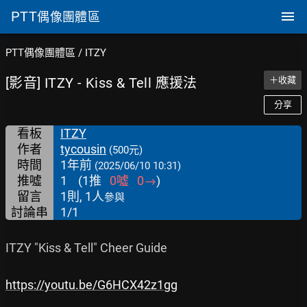
PTT
偶像團體區
PTT偶像團體區
/
ITZY
[影音] ITZY - Kiss & Tell 應援法
＋收藏
分享
看板
ITZY
作者
tycousin
(500元)
時間
1年前
(2025/06/10 10:31)
推噓
1
(
1
推
0
噓
0
→
)
留言
1則, 1人
參與
討論串
1/1
ITZY "Kiss & Tell" Cheer Guide

https://youtu.be/G6HCX42z1gg