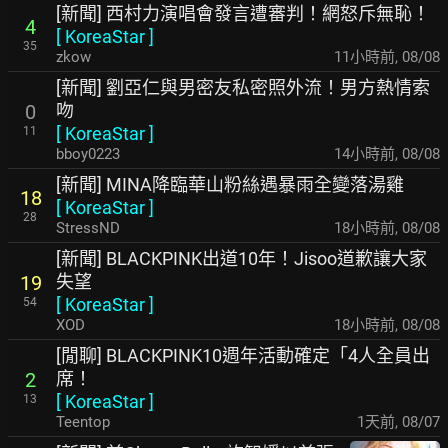
[新聞] 西村力演唱會發言遭審判！網怒斥無恥！
4
[
KoreaStar
]
35
zkow
11小時前
,
08/08
[新聞] 劉亞仁與男密友私密照外流！男方熱情索
吻
0
[
KoreaStar
]
11
bboy0223
14小時前
,
08/08
[新聞] MINA降臨華山粉絲遇暴雨全變落湯雞
18
[
KoreaStar
]
28
StressND
18小時前
,
08/08
[新聞] BLACKPINK出道10年！Jisoo道歉讓大家
失望
19
[
KoreaStar
]
54
XOD
18小時前
,
08/08
[閒聊] BLACKPINK10週年活動確定「4人全員出
席！
2
[
KoreaStar
]
13
Teentop
1天前
,
08/07