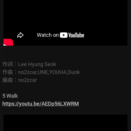
作詞：Lee Hyung Seok

作曲：no2zcar,UNE,YOUHA,Dunk

編曲：no2zcar
https://youtu.be/AEDp56LXWRM