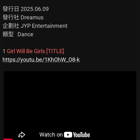
發行日 2025.06.09

發行社 Dreamus

企劃社 JYP Entertainment

類型   Dance

1 
Girl Will Be Girls [TITLE]
https://youtu.be/1KhOhW_O8-k