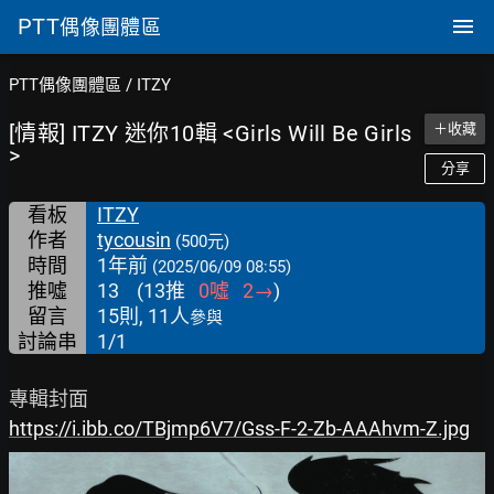
PTT
偶像團體區
PTT偶像團體區
/
ITZY
[情報] ITZY 迷你10輯 <Girls Will Be Girls
＋收藏
>
分享
看板
ITZY
作者
tycousin
(500元)
時間
1年前
(2025/06/09 08:55)
推噓
13
(
13
推
0
噓
2
→
)
留言
15則, 11人
參與
討論串
1/1
https://i.ibb.co/TBjmp6V7/Gss-F-2-Zb-AAAhvm-Z.jpg