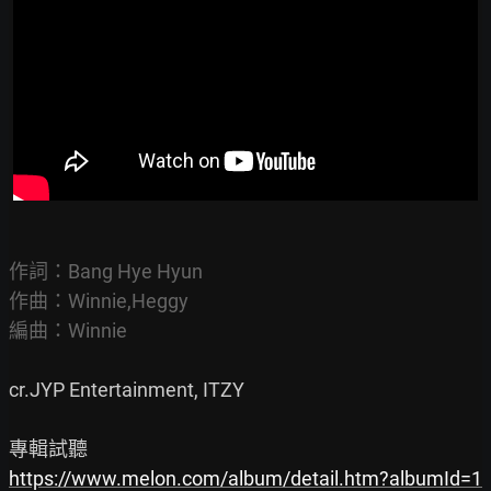
作詞：Bang Hye Hyun

作曲：Winnie,Heggy

編曲：Winnie
cr.JYP Entertainment, ITZY

https://www.melon.com/album/detail.htm?albumId=1