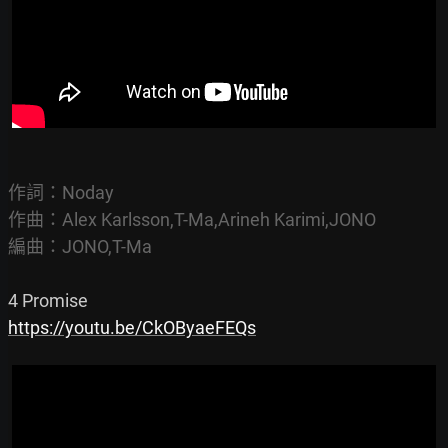
作詞：Noday

作曲：Alex Karlsson,T-Ma,Arineh Karimi,JONO

編曲：JONO,T-Ma
https://youtu.be/CkOByaeFEQs