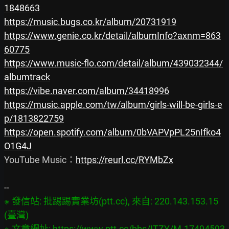
1848663
https://music.bugs.co.kr/album/20731919
https://www.genie.co.kr/detail/albumInfo?axnm=863
60775
https://www.music-flo.com/detail/album/439032344/
albumtrack
https://vibe.naver.com/album/34418996
https://music.apple.com/tw/album/girls-will-be-girls-e
p/1813822759
https://open.spotify.com/album/0bVAPVpPL25nIfko4
O1G4J
YouTube Music：
https://reurl.cc/RYMbZx
※ 發信站: 批踢踢實業坊(ptt.cc), 來自: 220.143.153.15 
(臺灣)

※ 文章網址: 
https://www.ptt.cc/bbs/ITZY/M.17494593