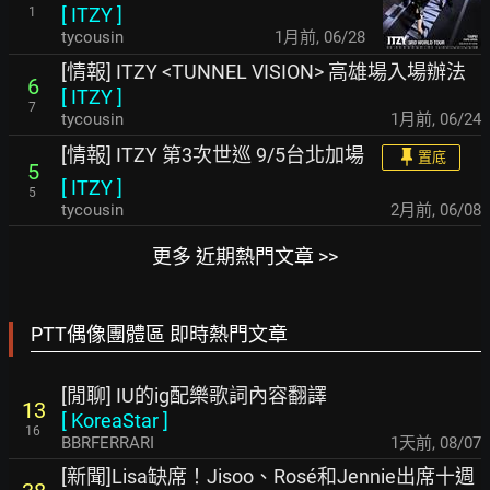
[
ITZY
]
1
tycousin
1月前
,
06/28
[情報] ITZY <TUNNEL VISION> 高雄場入場辦法
6
[
ITZY
]
7
tycousin
1月前
,
06/24
[情報] ITZY 第3次世巡 9/5台北加場
置底
5
[
ITZY
]
5
tycousin
2月前
,
06/08
更多 近期熱門文章 >>
PTT偶像團體區 即時熱門文章
[閒聊] IU的ig配樂歌詞內容翻譯
13
[
KoreaStar
]
16
BBRFERRARI
1天前
,
08/07
[新聞]Lisa缺席！Jisoo、Rosé和Jennie出席十週