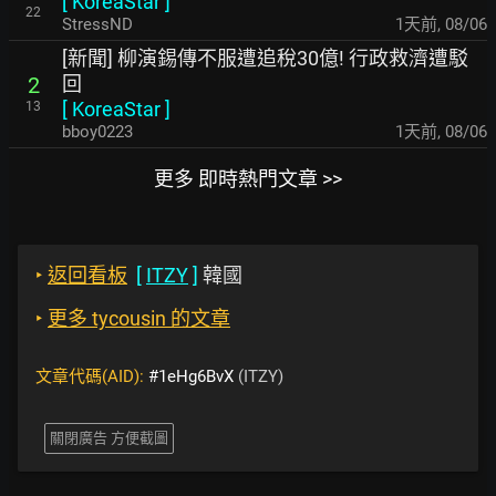
[
KoreaStar
]
22
StressND
1天前
,
08/06
[新聞] 柳演錫傳不服遭追稅30億! 行政救濟遭駁
回
2
[
KoreaStar
]
13
bboy0223
1天前
,
08/06
更多 即時熱門文章 >>
‣
返回看板
[
ITZY
]
韓國
‣
更多 tycousin 的文章
文章代碼(AID):
#1eHg6BvX
(ITZY)
關閉廣告 方便截圖