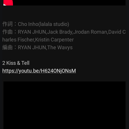
作詞：Cho Inho(lalala studio)

作曲：RYAN JHUN,Jack Brady,Jrodan Roman,David C
harles Fischer,Kristin Carpenter

編曲：RYAN JHUN,The Wavys
https://youtu.be/H624ONjONsM