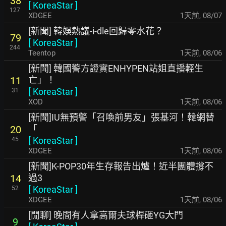
38
[
KoreaStar
]
127
XDGEE
1天前
,
08/07
[新聞] 韓娛熱議-i-dle回歸零水花？
79
[
KoreaStar
]
244
Teentop
1天前
,
08/06
[新聞] 韓國警方證實ENHYPEN站姐直播輕生
亡」！
11
[
KoreaStar
]
31
XOD
1天前
,
08/06
[新聞]IU無預警「召喚前男友」張基河！韓網替
「
20
[
KoreaStar
]
45
XDGEE
1天前
,
08/06
[新聞]K-POP30年生存報告出爐！近半團體撐不
過3
14
[
KoreaStar
]
52
XDGEE
1天前
,
08/06
[閒聊] 晚間有人拿高爾夫球桿砸YG大門
9