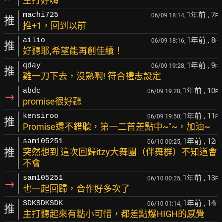
主打好嗨
1年前
, 7
machi725
06/09 18:14,
F
推
推+1，回到以前
1年前
, 8
ailio
06/09 18:16,
F
推
好聽耶,希望能再創佳績！
1年前
, 9
qday
06/09 19:28,
F
推
雞一刀下去，沒熟啊! 符合禮志設定
1年前
, 10
abdc
06/09 19:28,
F
→
promise很好聽
1年前
, 11
kensiroo
06/09 19:50,
F
推
Promise還不錯聽，第一二首差點中~"~，加油~
1年前
, 12
sam105251
06/10 00:25,
F
推
突然想到 這次回歸itzy大舞團（伴舞群）不知道會
不會
1年前
, 13
sam105251
06/10 00:25,
F
→
也一起回歸，合作好多次了
1年前
, 14
SDKSDKSDK
06/10 01:14,
F
推
主打聽起來有點小可惜，都差點爆HIGH的感覺