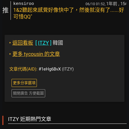
1年前
, 15
kensiroo
06/10 01:52,
F
推
1&2聽起來感覺好像快中了，然後就沒有了......好
可惜QQ"
‣
返回看板
[
ITZY
]
韓國
‣
更多 tycousin 的文章
文章代碼(AID):
#1eHg6BvX
(ITZY)
更多分享選項
關閉廣告 方便截圖
ITZY 近期熱門文章