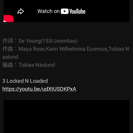
作詞：Se Young(153/Joombas)

作曲：Maya Rose,Karin Wilhelmina Eurenius,Tobias N
aslund

編曲：Tobias Naslund
https://youtu.be/udXtUSDKPxA