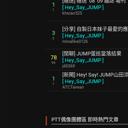
[贈送] 贈送 ’08 ‘09 雜誌 場刊
1
[
Hey_Say_JUMP
]
1
khsiao525
[分享] 自製日本妹子最愛的
3
[
Hey_Say_JUMP
]
3
minalike0126
[閒聊] JUMP蛋巡當落結果
78
[
Hey_Say_JUMP
]
99
j60369
[新聞] Hey! Say! JUM
1
[
Hey_Say_JUMP
]
1
ATCTaiwan
PTT偶像團體區 即時熱門文章