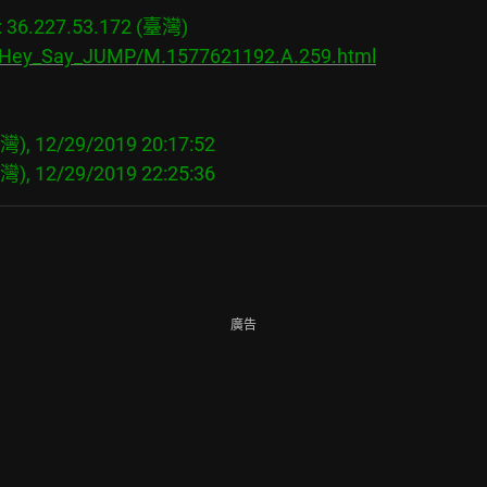
6.227.53.172 (臺灣)

s/Hey_Say_JUMP/M.1577621192.A.259.html
), 12/29/2019 20:17:52

廣告