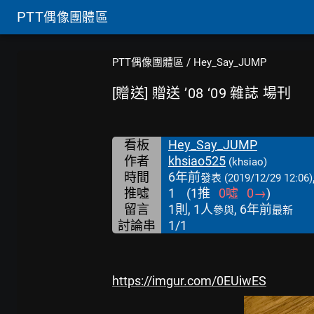
PTT
偶像團體區
PTT偶像團體區
/
Hey_Say_JUMP
[贈送] 贈送 ’08 ‘09 雜誌 場刊
看板
Hey_Say_JUMP
作者
khsiao525
(khsiao)
時間
6年前
發表
(2019/12/29 12:06)
推噓
1
(
1
推
0
噓
0
→
)
留言
1則, 1人
, 6年前
參與
最新
討論串
1/1
https://imgur.com/0EUiwES