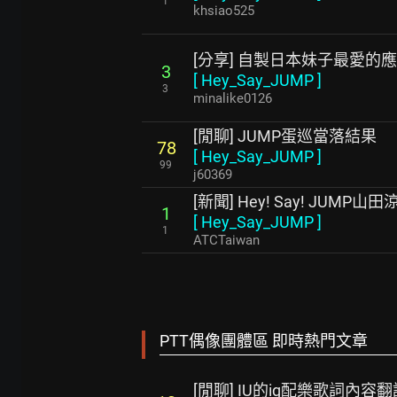
1
khsiao525
[分享] 自製日本妹子最愛的
3
[
Hey_Say_JUMP
]
3
minalike0126
[閒聊] JUMP蛋巡當落結果
78
[
Hey_Say_JUMP
]
99
j60369
[新聞] Hey! Say! JUM
1
[
Hey_Say_JUMP
]
1
ATCTaiwan
PTT偶像團體區 即時熱門文章
[閒聊] IU的ig配樂歌詞內容翻