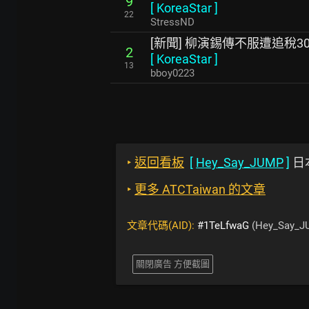
9
[
KoreaStar
]
22
StressND
[新聞] 柳演錫傳不服遭追稅3
2
[
KoreaStar
]
13
bboy0223
‣
返回看板
[
Hey_Say_JUMP
]
日
‣
更多 ATCTaiwan 的文章
文章代碼(AID):
#1TeLfwaG
(Hey_Say_J
關閉廣告 方便截圖