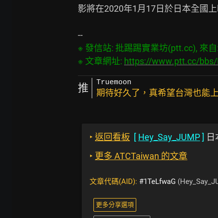
影將在2020年1月17日於日本全國上
※ 發信站: 批踢踢實業坊(ptt.cc), 來自: 2
※ 文章網址: 
https://www.ptt.cc/bb
Truemoon
推
期待好久了，真希望台灣也能
‣
返回看板
[
Hey_Say_JUMP
]
日
‣
更多 ATCTaiwan 的文章
文章代碼(AID):
#1TeLfwaG
(Hey_Say_J
更多分享選項