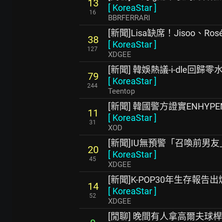
13
[
KoreaStar
]
16
BBRFERRARI
[新聞]Lisa缺席！Jisoo、Ro
38
[
KoreaStar
]
127
XDGEE
[新聞] 韓娛熱議-i-dle回歸零
79
[
KoreaStar
]
244
Teentop
[新聞] 韓國警方證實ENHY
11
[
KoreaStar
]
31
XOD
[新聞]IU無預警「召喚前男
20
[
KoreaStar
]
45
XDGEE
[新聞]K-POP30年生存報
14
[
KoreaStar
]
52
XDGEE
[閒聊] 晚間有人拿高爾夫球