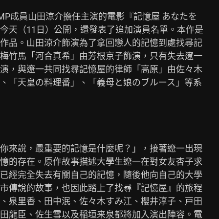
 JUMP成員山田涼介擔任主演的電影『記憶屋 あなたを

今天（11日）公開，還發表了追加演員名單。本作是

作品。山田涼介飾演為了拿回戀人的記憶到處找尋記

梅竹馬「河合真希」由芳根京子飾演，只有失去遼一

演，與遼一共同找尋記憶屋的律師「高原」由佐々木

、「天皇の料理番」、「義母と娘のブルース」等系

你來說，最重要的記憶是什麼呢？」，接著遼一出現

憶的存在。原作故事描述大學生遼一在對女友杏子求

已經完全失去有關自己的記憶，隨後他向自己的大學

市傳說的故事，也因此踏上了找尋『記憶屋』的旅程

、泉里香、田中泯、佐々木すみ江、櫻井淳子、戸田

田龍臣、佐生雪以及稲垣来泉都將加入演出陣容。電
