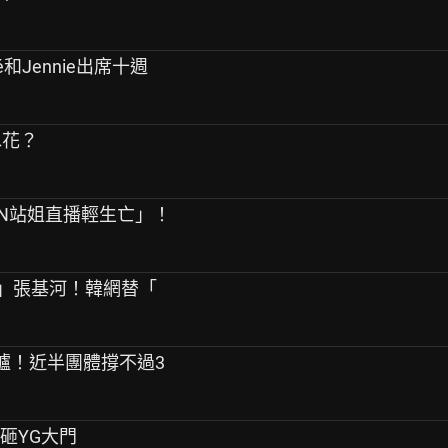
sé和Jennie出席十週
水花？
PEN站姐直播輕生亡」！
友」張基河！韓網替「
告出爐！近半團體撐不過3
桿砸YG大門