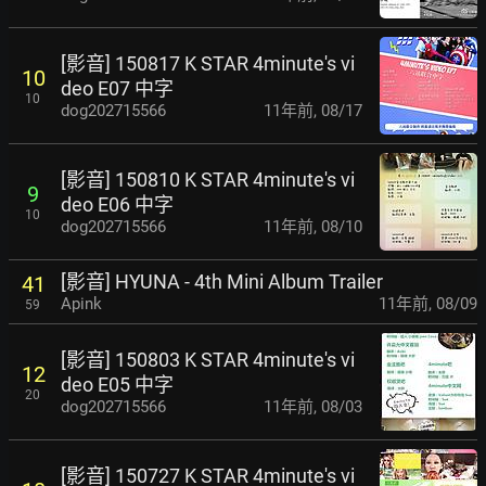
[影音] 150817 K STAR 4minute's vi
10
deo E07 中字
10
dog202715566
11年前
,
08/17
[影音] 150810 K STAR 4minute's vi
9
deo E06 中字
10
dog202715566
11年前
,
08/10
[影音] HYUNA - 4th Mini Album Trailer
41
Apink
11年前
,
08/09
59
[影音] 150803 K STAR 4minute's vi
12
deo E05 中字
20
dog202715566
11年前
,
08/03
[影音] 150727 K STAR 4minute's vi