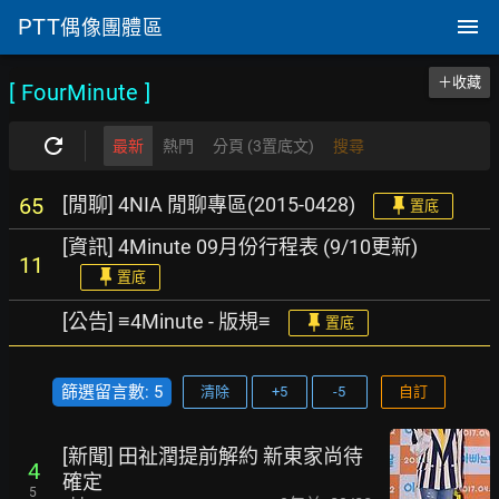
PTT
偶像團體區
＋收藏
[ FourMinute
]
最新
熱門
分頁 (3置底文)
搜尋
[閒聊] 4NIA 閒聊專區(2015-0428)
65
置底
[資訊] 4Minute 09月份行程表 (9/10更新)
11
置底
[公告] ≡4Minute - 版規≡
置底
篩選留言數: 5
清除
+5
-5
自訂
[新聞] 田祉潤提前解約 新東家尚待
4
確定
5