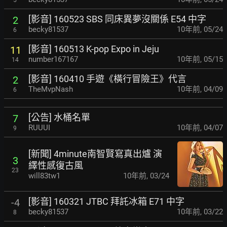
[影音] 160523 SBS 同床異夢沒關係 E54 中字
2
becky81537
10年前
,
05/24
6
[影音] 160513 K-pop Expo in Jeju
11
number167167
10年前
,
05/15
14
[影音] 160410 手遊《橫行冒險王》代言
2
TheMvpNash
10年前
,
04/09
6
[公告] 水桶名單
7
RUUUI
10年前
,
04/07
9
[新聞] 4minute南智賢寫真出爐 演
3
繹性感復古風
23
will83tw1
10年前
,
03/24
[影音] 160321 JTBC 拜託冰箱 E71 中字
-4
becky81537
10年前
,
03/22
8