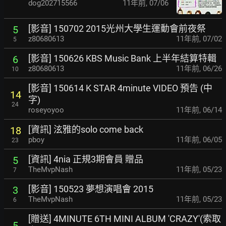
dog202715566
11年前
,
07/06
[影音] 150702 2015光州大學生運動會前夜祭
5
z80680613
11年前
,
07/02
5
[影音] 150626 KBS Music Bank 上半年結算特輯
6
z80680613
11年前
,
06/26
10
[影音] 150614 K STAR 4minute VIDEO 預告 (中
14
字)
24
roseyoyoo
11年前
,
06/14
[資訊] 泫雅的solo come back
18
pboy
11年前
,
06/05
23
[資訊] 4nia 正規3期會員 贈品
5
TheMvpNash
11年前
,
05/23
7
[影音] 150523 夢想演唱會 2015
3
TheMvpNash
11年前
,
05/23
6
[贈送] 4MINUTE 6TH MINI ALBUM 'CRAZY'(索取
5