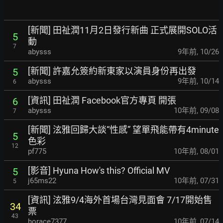
[新聞] 田祉潤11月2日發行新曲 正式展開SOLO活
5
動
7
abysss
9年前
,
10/26
[新聞] 許嘉允簽約新東家以演員身份再出發
5
abysss
9年前
,
10/14
6
[資訊] 田祉潤 Facebook官方專頁 開張
6
abysss
10年前
,
09/08
7
[新聞] 泫雅回歸大談“性感” 望單飛能帶有4minu
te
5
色彩
12
pf775
10年前
,
08/01
[影音] Hyuna How's this? Official MV
5
j65ms22
10年前
,
07/31
5
[資訊] 泫雅9/4海外首場台灣見面會 7/17開始售
34
票
43
horace7377
10年前
,
07/14