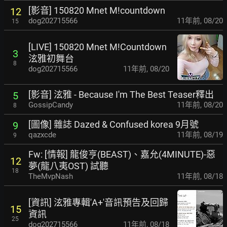
[影音] 150820 Mnet M!countdown
12
dog202715566
11年前
,
08/20
15
[LIVE] 150820 Mnet M!Countdown
3
泫雅初舞台
8
dog202715566
11年前
,
08/20
[影音] 泫雅 - Because I'm The Best Teaser釋出
5
GossipCandy
11年前
,
08/20
8
[圖像] 雜誌 Dazed & Confused korea 9月號
9
qazxcde
11年前
,
08/19
9
Fw: [情報] 龍俊亨(BEAST)、嘉允(4MINUTE)-惡
12
夢(龍八夷OST) 試聽
18
TheMvpNash
11年前
,
08/18
[資訊] 泫雅專輯'A+'音訊預告及回歸
15
資訊
25
dog202715566
11年前
,
08/18