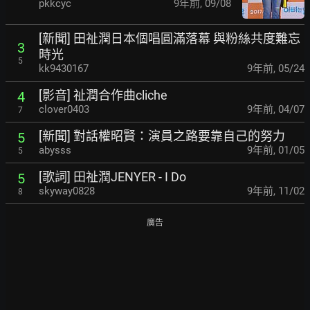
pkkcyc
9年前
,
09/08
[新聞] 田祉潤日本個唱圓滿落幕 與粉絲共度難忘
3
時光
5
kk9430167
9年前
,
05/24
[影音] 祉潤合作曲cliche
4
clover0403
9年前
,
04/07
7
[新聞] 對話權昭賢：演員之路要靠自己的努力
5
abysss
9年前
,
01/05
5
[歌詞] 田祉潤JENYER - I Do
5
skyway0828
9年前
,
11/02
8
廣告