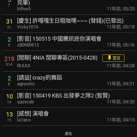
完畢)
7
litfive5
11年前
,
05/20
[慶生] 許嘎嘎生日粗咖嘿~~~ (發錢)(已發出)
31
Vicky1016
11年前
,
05/18
31
[影音] 150515 中國騰訊迷你演唱會
2
z80680613
11年前
,
05/16
5
[閒聊] 4NIA 閒聊專區(2015-0428)
218
置底
314
RUUUI
11年前
,
04/28
[請益] crazy的舞蹈
2
agnostic
11年前
,
04/21
8
[影音] 150419 KBS 出發夢之隊2 (智賢)
10
qazxcde
11年前
,
04/20
14
[感想] 演唱會
13
la1aco
11年前
,
04/15
15
廣告