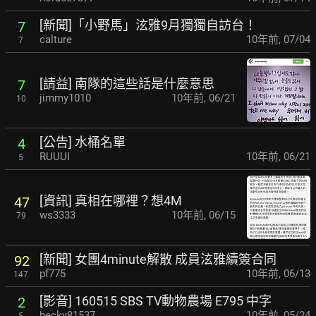
[新聞]「小野馬」泫雅9月獨獨自訪台！
7
calture
10年前
,
07/04
7
[請益] 南隊的這些話是什麼意思
7
jimmy1010
10年前
,
06/21
10
[公告] 水桶名單
4
RUUUI
10年前
,
06/21
5
[資訊] 真相在哪裡？想4M
47
ws3333
10年前
,
06/15
79
[新聞] 女團4minute解散 成員泫雅續簽合同
92
pf775
10年前
,
06/13
147
[影音] 160515 SBS TV動物農場 E795 中字
2
becky81537
10年前
,
05/24
5