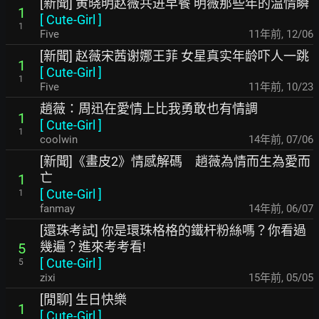
[新聞] 黄晓明赵薇共进早餐 明薇那些年的温情瞬
1
[
Cute-Girl
]
1
Five
11年前
,
12/06
[新聞] 赵薇宋茜谢娜王菲 女星真实年龄吓人一跳
1
[
Cute-Girl
]
1
Five
11年前
,
10/23
趙薇：周迅在愛情上比我勇敢也有情調
1
[
Cute-Girl
]
1
coolwin
14年前
,
07/06
[新聞]《畫皮2》情感解碼 趙薇為情而生為愛而
亡
1
[
Cute-Girl
]
1
fanmay
14年前
,
06/07
[還珠考試] 你是環珠格格的鐵杆粉絲嗎？你看過
幾遍？進來考考看!
5
[
Cute-Girl
]
5
zixi
15年前
,
05/05
[閒聊] 生日快樂
1
[
Cute-Girl
]