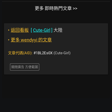
更多 即時熱門文章 >>
‣
返回看板
[
Cute-Girl
]
大陸
‣
更多 wendyyi 的文章
文章代碼(AID):
#1BL2Es0X
(Cute-Girl)
關閉廣告 方便截圖