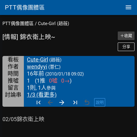
PTT
偶像團體區
PTT偶像團體區
/
Cute-Girl (趙薇)
[情報] 錦衣衛上映~
＋收藏
分享
看板
Cute-Girl
(趙薇)
作者
wendyyi
(薏仁)
時間
16年前
(2010/01/18 09:02)
推噓
1
(
1
推
0
噓
0
→
)
留言
1則, 1人
參與
討論串
1/3 (看更多)
說明
02/05錦衣衛上映
