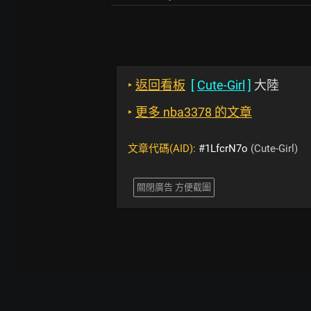
‣
返回看板
[
Cute-Girl
]
大陸
‣
更多 nba3378 的文章
文章代碼(AID):
#1LfcrN7o
(Cute-Girl)
關閉廣告 方便截圖