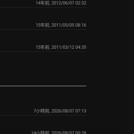
14年前
,
2012/06/07 02:32
15年前
,
2011/05/05 08:16
15年前
,
2011/03/12 04:35
7小時前
,
2026/08/07 07:13
14小時前
,
2026/08/07 00:28