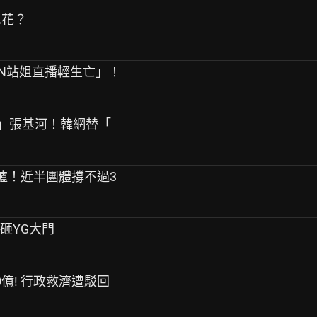
水花？
PEN站姐直播輕生亡」！
友」張基河！韓網替「
告出爐！近半團體撐不過3
桿砸YG大門
0億! 行政救濟遭駁回