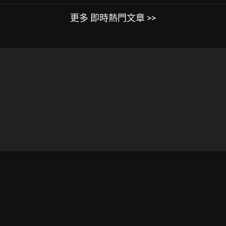
更多 即時熱門文章 >>