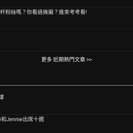
鐵杆粉絲嗎？你看過幾遍？進來考考看!
更多 近期熱門文章 >>
譯
sé和Jennie出席十週