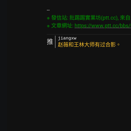
※ 發信站: 批踢踢實業坊(ptt.cc), 來自: 1
※ 文章網址: 
https://www.ptt.cc/bbs
jiangxw
推
赵薇和王林大师有过合影。