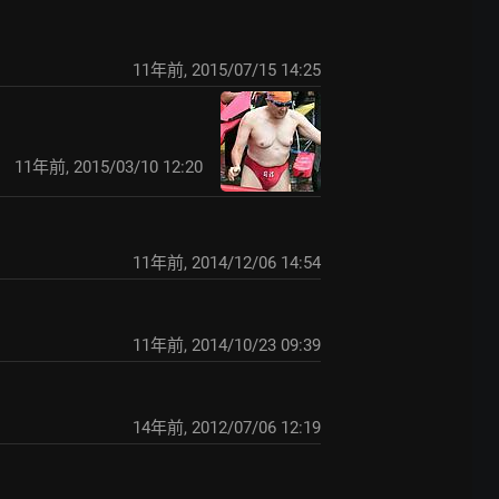
11年前
,
2015/07/15 14:25
11年前
,
2015/03/10 12:20
11年前
,
2014/12/06 14:54
11年前
,
2014/10/23 09:39
14年前
,
2012/07/06 12:19