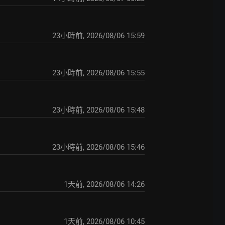
23小時前
,
2026/08/06 15:59
23小時前
,
2026/08/06 15:55
23小時前
,
2026/08/06 15:48
23小時前
,
2026/08/06 15:46
1天前
,
2026/08/06 14:26
1天前
,
2026/08/06 10:45