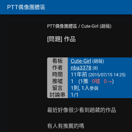
PTT
偶像團體區
PTT偶像團體區
/
Cute-Girl (趙薇)
[問題] 作品
看板
Cute-Girl
(趙薇)
作者
nba3378
(8)
時間
11年前
(2015/07/15 14:25)
推噓
1
(
1
推
0
噓
0
→
)
留言
1則, 1人
參與
討論串
1/1
最近好像很少看到趙葳的作品

有人有推薦的嗎
