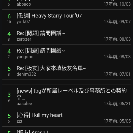
abbaco
17年前
,
10/03
5
[低調] Heavy Starry Tour '07
6
york07
17年前
,
09/07
10
Re: [問題] 請問團譜~
4
zerozer
17年前
,
08/03
8
Re: [問題] 請問團譜~
4
yangono
17年前
,
08/03
7
Re: [板友] 大家來填板友名單~
6
denim332
17年前
,
07/01
8
[news] tbgが所属レーベル及び事務所との契約
3
유…
9
aasalee
17年前
,
05/21
[心得] I kill my heart
5
zzt
17年前
,
05/05
6
[板友] ArashiL