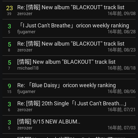
Re: [情報] New album "BLACKOUT" track list
23
zerozer
16年前
,
09/08
39
「I Just Can't Breathe」oricon weekly ranking
3
fjugamer
16年前
,
08/28
5
Re: [情報] New album "BLACKOUT" track list
5
zerozer
16年前
,
08/23
8
[情報] New album "BLACKOUT" track list
5
michael18
16年前
,
08/18
7
Re: 「Blue Daisy」oricon weekly ranking
9
fjugamer
16年前
,
08/06
15
Re: [情報] 20th Single「I Just Can't Breath...」
3
zerozer
16年前
,
07/21
6
[情報] 9/15 NEW ALBUM..
3
zerozer
16年前
,
07/03
5