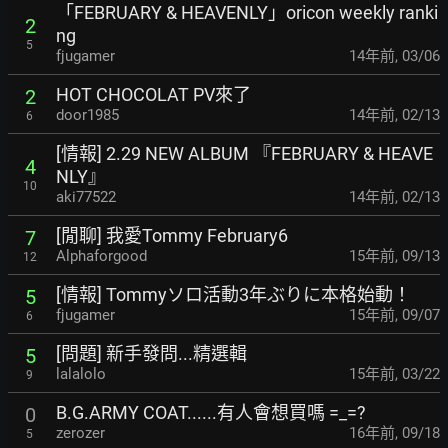
「FEBRUARY & HEAVENLY」oricon weekly ranki
2
ng
5
fjugamer
14年前
,
03/06
HOT CHOCOLAT PV來了
2
door1985
14年前
,
02/13
6
[情報] 2.29 NEW ALBUM 『FEBRUARY & HEAVE
4
NLY』
10
aki77522
14年前
,
02/13
[閒聊] 我愛Tommy February6
7
Alphaforgood
15年前
,
09/13
12
[情報] Tommyソロ活動3年ぶりに本格始動！
5
fjugamer
15年前
,
09/07
6
[問題] 新手發問...精選輯
5
lalalolo
15年前
,
03/22
9
B.G.ARMY COAT......有人會想買嗎 =_=?
0
zerozer
16年前
,
09/18
5