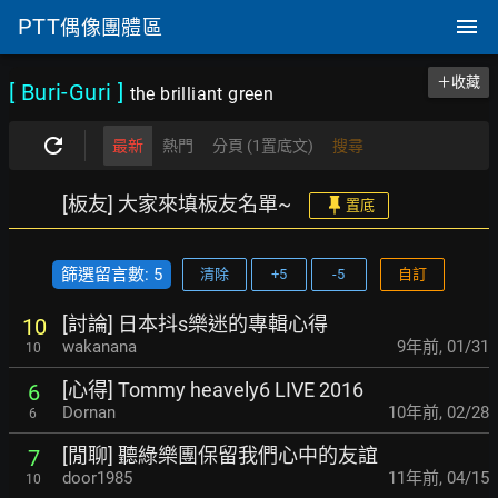
PTT
偶像團體區
＋收藏
[ Buri-Guri
]
the brilliant green
最新
熱門
分頁 (1置底文)
搜尋
[板友] 大家來填板友名單~
置底
篩選留言數: 5
清除
+5
-5
自訂
[討論] 日本抖s樂迷的專輯心得
10
wakanana
9年前
,
01/31
10
[心得] Tommy heavely6 LIVE 2016
6
Dornan
10年前
,
02/28
6
[閒聊] 聽綠樂團保留我們心中的友誼
7
door1985
11年前
,
04/15
10