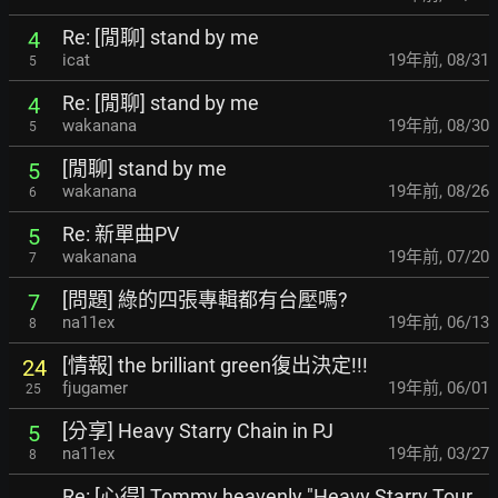
Re: [閒聊] stand by me
4
icat
19年前
,
08/31
5
Re: [閒聊] stand by me
4
wakanana
19年前
,
08/30
5
[閒聊] stand by me
5
wakanana
19年前
,
08/26
6
Re: 新單曲PV
5
wakanana
19年前
,
07/20
7
[問題] 綠的四張專輯都有台壓嗎?
7
na11ex
19年前
,
06/13
8
[情報] the brilliant green復出決定!!!
24
fjugamer
19年前
,
06/01
25
[分享] Heavy Starry Chain in PJ
5
na11ex
19年前
,
03/27
8
Re: [心得] Tommy heavenly "Heavy Starry Tour