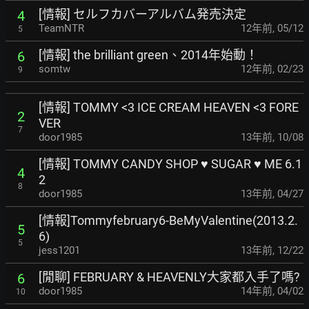
[情報] セルフカバーアルバム発売決定
4
TeamNTR
12年前
,
05/12
5
[情報] the brilliant green、2014年始動！
6
somtw
12年前
,
02/23
9
[情報] TOMMY <3 ICE CREAM HEAVEN <3 FORE
2
VER
7
door1985
13年前
,
10/08
[情報] TOMMY CANDY SHOP ♥ SUGAR ♥ ME 6.1
4
2
8
door1985
13年前
,
04/27
[情報]Tommyfebruary6-BeMyValentine(2013.2.
5
6)
5
jess1201
13年前
,
12/22
[閒聊] FEBRUARY & HEAVENLY大家都入手了嗎?
6
door1985
14年前
,
04/02
10