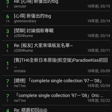
Re: [心得] 新復出的tbg
3
zerozer
18年前
,
03/15
5
[心得] 新復出的tbg
6
greenwodiary
18年前
,
03/14
14
[閒聊] 討論個新專輯
3
z2004hume
18年前
,
03/14
8
Re: [板友] 大家來填板友名單~
1
z2004hume
18年前
,
03/11
6
[售]TH6全新日本原版(航空版)ParadiseKiss初回
1
…
5
imitate
18年前
,
03/09
[週榜] 「complete single collection '97－'08」
7
na11ex
18年前
,
03/04
9
「complete single collection '97－'08」Oric …
7
na11ex
18年前
,
02/22
7
Re: 精選初回@@
4