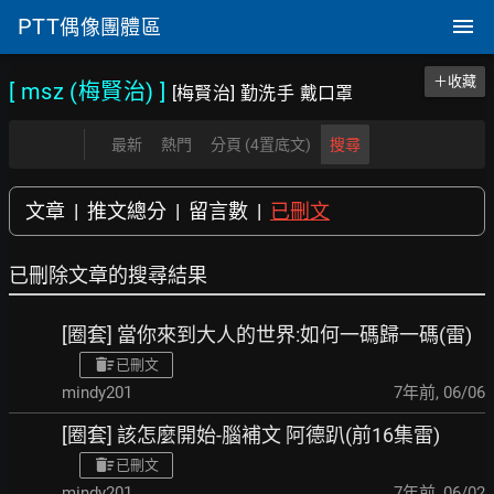
PTT
偶像團體區
＋收藏
[ msz (梅賢治)
]
[梅賢治] 勤洗手 戴口罩
最新
熱門
分頁 (4置底文)
搜尋
文章
|
推文總分
|
留言數
|
已刪文
已刪除文章的搜尋結果
[圈套] 當你來到大人的世界:如何一碼歸一碼(雷)
已刪文
mindy201
7年前
,
06/06
[圈套] 該怎麼開始-腦補文 阿德趴(前16集雷)
已刪文
mindy201
7年前
,
06/02