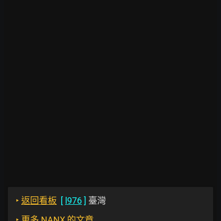
‣
返回看板
[
l976
]
臺灣
‣
更多 NANX 的文章