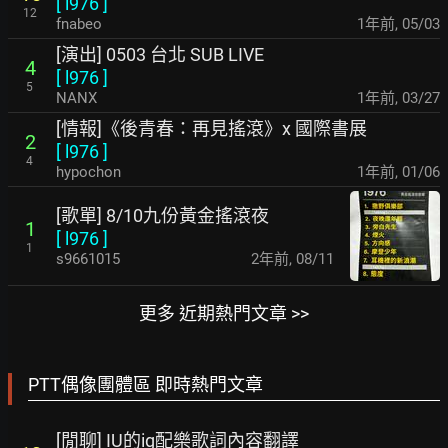
[
l976
]
12
fnabeo
1年前
,
05/03
[演出] 0503 台北 SUB LIVE
4
[
l976
]
5
NANX
1年前
,
03/27
[情報]《後青春：再見搖滾》x 國際書展
2
[
l976
]
4
hypochon
1年前
,
01/06
[歌單] 8/10九份黃金搖滾夜
1
[
l976
]
1
s9661015
2年前
,
08/11
更多 近期熱門文章 >>
PTT偶像團體區 即時熱門文章
[閒聊] IU的ig配樂歌詞內容翻譯