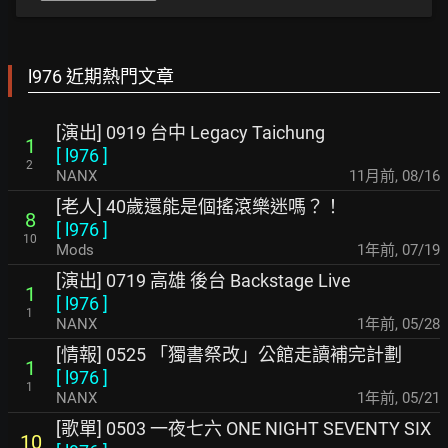
l976 近期熱門文章
[演出] 0919 台中 Legacy Taichung
1
[
l976
]
2
NANX
11月前
,
08/16
[老人] 40歲還能是個搖滾樂迷嗎？！
8
[
l976
]
10
Mods
1年前
,
07/19
[演出] 0719 高雄 後台 Backstage Live
1
[
l976
]
1
NANX
1年前
,
05/28
[情報] 0525 「獨書祭改」公館走讀補完計劃
1
[
l976
]
1
NANX
1年前
,
05/21
[歌單] 0503 一夜七六 ONE NIGHT SEVENTY SIX
10