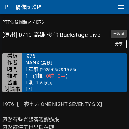
PTT
偶像團體區
PTT偶像團體區
/
l976
[演出] 0719 高雄 後台 Backstage Live
＋收藏
分享
看板
l976
作者
NANX
(烏秋)
時間
1年前
(2025/05/28 15:55)
推噓
1
(
1
推
0
噓
0
→
)
留言
1則, 1人
參與
討論串
1/1
1976【一夜七六 ONE NIGHT SEVENTY SIX】

忽然有些光線讓我醒過來

忽然錶停了世界還在轉
