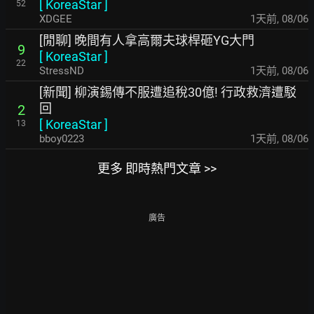
[
KoreaStar
]
52
XDGEE
1天前
,
08/06
[閒聊] 晚間有人拿高爾夫球桿砸YG大門
9
[
KoreaStar
]
22
StressND
1天前
,
08/06
[新聞] 柳演錫傳不服遭追稅30億! 行政救濟遭駁
回
2
[
KoreaStar
]
13
bboy0223
1天前
,
08/06
更多 即時熱門文章 >>
廣告