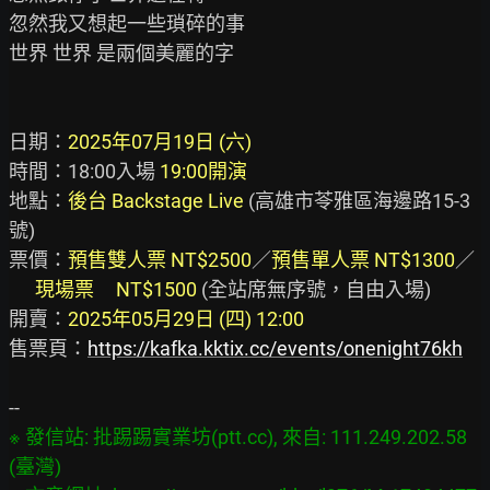
忽然我又想起一些瑣碎的事

世界 世界 是兩個美麗的字

日期：
2025年07月19日 (六)
時間：18:00入場 
19:00開演
地點：
後台 Backstage Live
 (高雄市苓雅區海邊路15-3
號)

票價：
預售雙人票 NT$2500
／
預售單人票 NT$1300
／

現場票     NT$1500
 (全站席無序號，自由入場)

開賣：
2025年05月29日 (四) 12:00
售票頁：
https://kafka.kktix.cc/events/onenight76kh
※ 發信站: 批踢踢實業坊(ptt.cc), 來自: 111.249.202.58 
(臺灣)
