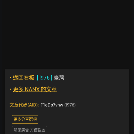
‣
返回看板
[
l976
]
臺灣
‣
更多 NANX 的文章
文章代碼(AID):
#1eDp7vhw
(l976)
更多分享選項
關閉廣告 方便截圖