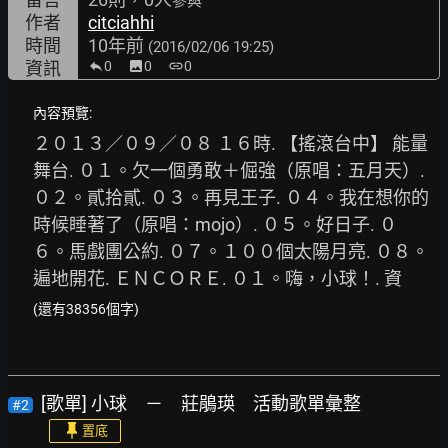
參與
作者
citciahhi
時間
10年前
(2016/02/06 19:25)
資訊
0
image
0
link
0
內容預覽:
２０１３／０９／０８ １６時. 【搖滾台中】 能量
舞台. ０１。欠一個勇敢＋倔強（原唱：五月天）. 
０２。貳拾貳. ０３。再見王子. ０４。我在想你的
時候睡著了（原唱：mojo）. ０５。好日子. ０
６。馬戲團公約. ０７。１００個太陽月亮. ０８。
遍地開花. ＥＮＣＯＲＥ. ０１。嗨，小球！. 資
(還有38356個字)
[歌單] 小球 － 莊鵑瑛 活動歌單彙整
#2
置底