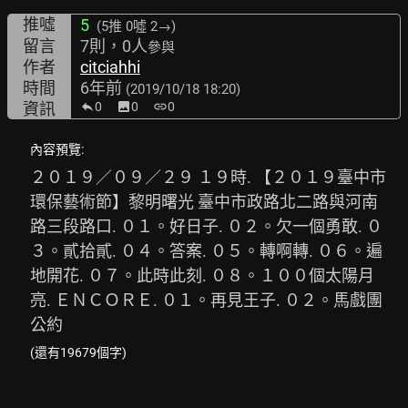
推噓
5
(5推
0噓 2→
)
留言
7則，0人
參與
作者
citciahhi
時間
6年前
(2019/10/18 18:20)
資訊
0
image
0
link
0
內容預覽:
２０１９／０９／２９ １９時. 【２０１９臺中市
環保藝術節】黎明曙光 臺中市政路北二路與河南
路三段路口. ０１。好日子. ０２。欠一個勇敢. ０
３。貳拾貳. ０４。答案. ０５。轉啊轉. ０６。遍
地開花. ０７。此時此刻. ０８。１００個太陽月
亮. ＥＮＣＯＲＥ. ０１。再見王子. ０２。馬戲團
公約
(還有19679個字)