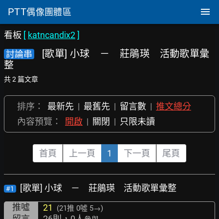
PTT
偶像團體區
看板
[
katncandix2
]
[歌單] 小球 － 莊鵑瑛 活動歌單彙
討論串
整
共 2 篇文章
排序：
最新先
|
最舊先
|
留言數
|
推文總分
內容預覽：
開啟
|
關閉
|
只限未讀
首頁
上一頁
1
下一頁
尾頁
[歌單] 小球 － 莊鵑瑛 活動歌單彙整
#1
推噓
21
(21推
0噓 5→
)
留言
26則，0人