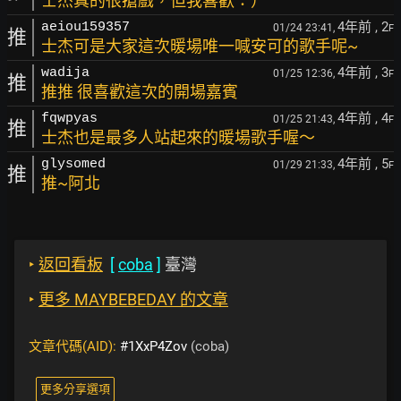
士杰真的很搶戲，但我喜歡：）
4年前
, 2
aeiou159357
01/24 23:41,
F
推
士杰可是大家這次暖場唯一喊安可的歌手呢~
4年前
, 3
wadija
01/25 12:36,
F
推
推推 很喜歡這次的開場嘉賓
4年前
, 4
fqwpyas
01/25 21:43,
F
推
士杰也是最多人站起來的暖場歌手喔～
4年前
, 5
glysomed
01/29 21:33,
F
推
推~阿北
‣
返回看板
[
coba
]
臺灣
‣
更多 MAYBEBEDAY 的文章
文章代碼(AID):
#1XxP4Zov
(coba)
更多分享選項