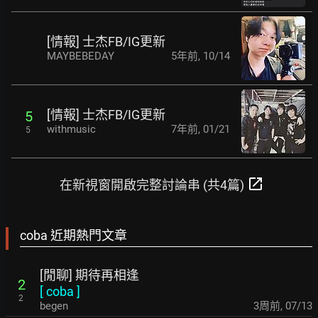
[情報] 士杰FB/IG更新
MAYBEBEDAY
5年前
,
10/14
[情報] 士杰FB/IG更新
5
withmusic
7年前
,
01/21
5
open_in_new
在新視窗開啟完整討論串 (共4篇)
coba 近期熱門文章
[閒聊] 期待再相逢
2
[
coba
]
2
begen
3周前
,
07/13