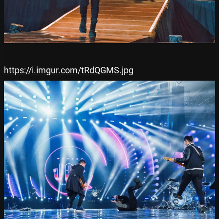
https://i.imgur.com/tRdQGMS.jpg