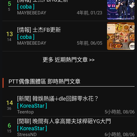
5
[
coba
]
5
MAYBEBEDAY
4年前
,
01/23
[情報] 士杰FB更新
13
[
coba
]
14
MAYBEBEDAY
5年前
,
06/05
更多 近期熱門文章 >>
PTT偶像團體區 即時熱門文章
[新聞] 韓娛熱議-i-dle回歸零水花？
14
[
KoreaStar
]
36
Teentop
5小時前
,
08/06
[閒聊] 晚間有人拿高爾夫球桿砸YG大門
6
[
KoreaStar
]
15
StressND
6小時前
,
08/06