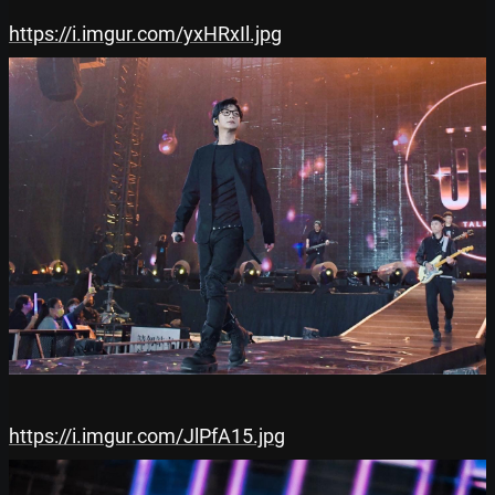
https://i.imgur.com/yxHRxIl.jpg
https://i.imgur.com/JlPfA15.jpg