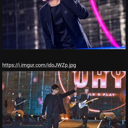
https://i.imgur.com/idoJWZp.jpg