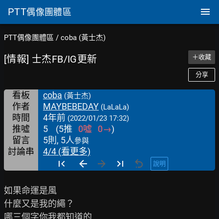
PTT
偶像團體區
PTT偶像團體區
/
coba (黃士杰)
[情報] 士杰FB/IG更新
＋收藏
分享
看板
coba
(黃士杰)
作者
MAYBEBEDAY
(LaLaLa)
時間
4年前
(2022/01/23 17:32)
推噓
5
(
5
推
0
噓
0
→
)
留言
5則, 5人
參與
討論串
4/4 (看更多)
說明
如果命運是風

什麼又是我的繩？

哪三個字你我都知道的
