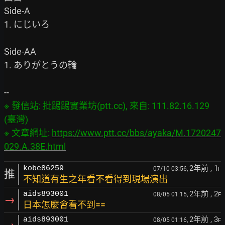
Side-A

1. にじいろ

Side-AA

1. ありがとうの輪

※ 發信站: 批踢踢實業坊(ptt.cc), 來自: 111.82.16.129 
(臺灣)

※ 文章網址: 
https://www.ptt.cc/bbs/ayaka/M.1720247
029.A.38E.html
2年前
, 1
kobe86259
07/10 03:56,
F
推
不知道有生之年看不看得到現場演出
2年前
, 2
aids893001
08/05 01:15,
F
→
日本怎麼會看不到==
2年前
, 3
aids893001
08/05 01:16,
F