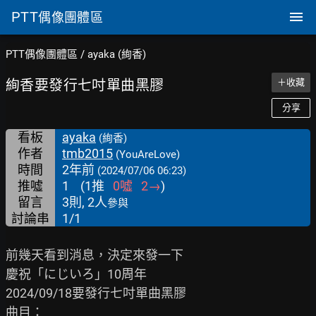
PTT
偶像團體區
PTT偶像團體區
/
ayaka (絢香)
絢香要發行七吋單曲黑膠
＋收藏
分享
看板
ayaka
(絢香)
作者
tmb2015
(YouAreLove)
時間
2年前
(2024/07/06 06:23)
推噓
1
(
1
推
0
噓
2
→
)
留言
3則, 2人
參與
討論串
1/1
前幾天看到消息，決定來發一下

慶祝「にじいろ」10周年

2024/09/18要發行七吋單曲黑膠

曲目：
