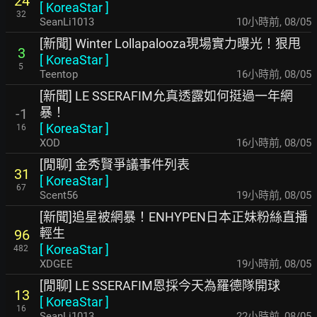
24
[
KoreaStar
]
32
SeanLi1013
10小時前
,
08/05
[新聞] Winter Lollapalooza現場實力曝光！狠甩
3
[
KoreaStar
]
5
Teentop
16小時前
,
08/05
[新聞] LE SSERAFIM允真透露如何挺過一年網
暴！
-1
[
KoreaStar
]
16
XOD
16小時前
,
08/05
[閒聊] 金秀賢爭議事件列表
31
[
KoreaStar
]
67
Scent56
19小時前
,
08/05
[新聞]追星被網暴！ENHYPEN日本正妹粉絲直播
輕生
96
[
KoreaStar
]
482
XDGEE
19小時前
,
08/05
[閒聊] LE SSERAFIM恩採今天為羅德隊開球
13
[
KoreaStar
]
16
SeanLi1013
22小時前
,
08/05