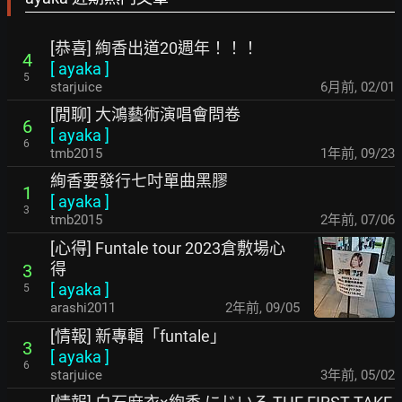
[恭喜] 絢香出道20週年！！！
4
[
ayaka
]
5
starjuice
6月前
,
02/01
[閒聊] 大鴻藝術演唱會問卷
6
[
ayaka
]
6
tmb2015
1年前
,
09/23
絢香要發行七吋單曲黑膠
1
[
ayaka
]
3
tmb2015
2年前
,
07/06
[心得] Funtale tour 2023倉敷場心
得
3
[
ayaka
]
5
arashi2011
2年前
,
09/05
[情報] 新專輯「funtale」
3
[
ayaka
]
6
starjuice
3年前
,
05/02