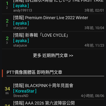
[情報] 白石麻衣×絢香 にじいろ THE FIRST TAKE
1
[
ayaka
]
2
andy199113
3年前
,
02/01
[情報] Premium Dinner Live 2022 Winter
2
[
ayaka
]
2
starjuice
3年前
,
10/04
[情報] 新專輯「LOVE CYCLE」
2
[
ayaka
]
3
starjuice
4年前
,
11/23
更多 近期熱門文章 >>
PTT偶像團體區 即時熱門文章
[情報] BLACKPINK十周年見面會
34
[
KoreaStar
]
86
StressND
4小時前
,
08/06
[情報] AAA 2026 第六波陣容公開