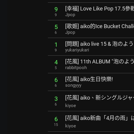
[幸福] Love Like Pop 17.
9
Jpop
9
[歌姬] aiko的Ice Bucket Chall
5
Jpop
6
[問題] aiko live 15 & 
1
yukariyukari
9
[花風] 11th ALBUM "泡
4
rabbitpooh
5
[花風] aiko生日快樂!
6
songyyy
6
[花風] aiko、新シングル
3
6
kiyoe
[花風] aiko新曲「4月の
6
15
kiyoe