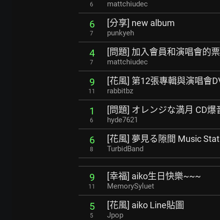
mattchiudec
6
[分享] new album
6
punkyeh
7
[問題] 加入會員和演唱會的票
4
mattchiudec
7
[花風] 第12張專輯與演唱會
9
rabbitbz
11
[問題] オレンジな満月 CD爆
1
hyde7621
6
[花風] 夢見る隙間 Music Stat
6
TurbidBand
8
[幸福] aiko生日快樂~~~
9
MemorySyluet
11
[花風] aiko Line貼圖
5
Jpop
5