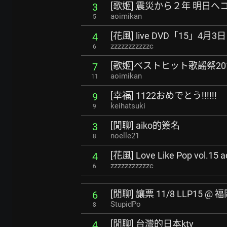
[歌姬] 震災から２年 明日へ
3
aoimikan
5
[花風] live DVD「15」
4
zzzzzzzzzzzc
6
[歌姬]ベストヒット歌謡祭20
7
aoimikan
11
[幸福] 1122おめでとう!!!!!!
9
keihatsuki
9
[閒聊] aiko的簽名
3
noelle21
8
[花風] Love Like Pop vol.
4
zzzzzzzzzzzc
6
[閒聊] 讓票 11/8 LLP15 @ 
6
StupidPo
8
[閒聊] 台灣的日本ktv
4