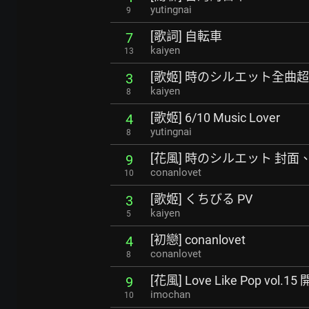
yutingnai
9
[歌詞] 自転車
7
kaiyen
13
[歌姬] 時のシルエット全曲
3
kaiyen
8
[歌姬] 6/10 Music Lover
4
yutingnai
8
[花風] 時のシルエット 封面
9
conanlovet
10
[歌姬] くちびる PV
3
kaiyen
5
[初戀] conanlovet
4
conanlovet
8
[花風] Love Like Pop vol.
9
imochan
10