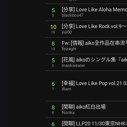
[分享] Love Like Aloha M
5
blackbox47
5
[分享] Love Like Rock v
10
yui00
18
Fw: [情報] aiko全作品在
8
finzaghi
10
[花風] aikoのシングル集『a
5
maskwearer
5
[幸福] Love Like Pop vol.21
6
ifiam
7
[閒聊] aiko紅白出場
8
Norika
8
[閒聊] LLP20 11/30東京
6