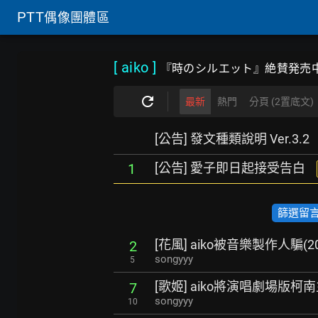
PTT
偶像團體區
[ aiko
]
『時のシルエット』絶賛発売中
最新
熱門
分頁 (2置底文)
[公告] 發文種類說明 Ver.3.2
[公告] 愛子即日起接受告白
1
篩選留言數
[花風] aiko被音樂製作人騙(2
2
songyyy
5
[歌姬] aiko將演唱劇場版柯
7
songyyy
10