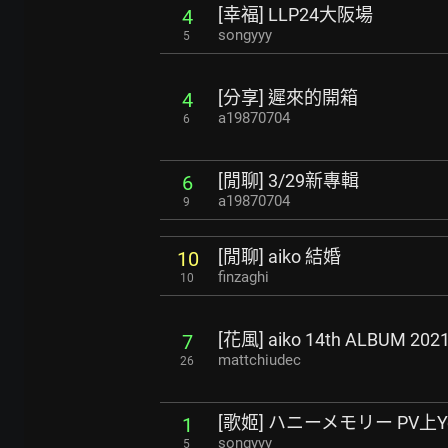
[幸福] LLP24大阪場
4
songyyy
5
[分享] 遲來的開箱
4
a19870704
6
[閒聊] 3/29新專輯
6
a19870704
9
[閒聊] aiko 結婚
10
finzaghi
10
[花風] aiko 14th ALBUM 2
7
mattchiudec
26
[歌姬] ハニーメモリー PV上Yo
1
songyyy
5