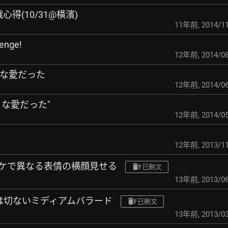
5參戰心得(10/31@橫濱)
11年前
,
2014/11
enge!
12年前
,
2014/08
泡のような愛だった
12年前
,
2014/06
のような愛だった"
12年前
,
2014/05
12年前
,
2013/11
ジャケで異なる表情の横顔見せる
已刪文
13年前
,
2013/06
雨」は切ないミディアムバラード
已刪文
13年前
,
2013/03