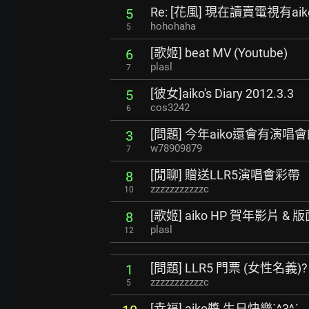
Re: [花風] 現在讀賣電視有aiko
5
hohohaha
5
[歌姬] beat MV (Youtube)
6
plasl
7
[彼女]aiko's Diary 2012.3.3
5
cos3242
6
[問題] 今年aiko還會有演唱
3
w78909879
7
[閒聊] 贈送LLR5演唱會彩帶
8
zzzzzzzzzzzc
10
[歌姬] aiko HP 賀年影片 &
8
plasl
12
[問題] LLR5 門票 (女性名義)?
1
zzzzzzzzzzzc
5
[幸福] aiko醬 生日快樂ˋ^3^ˊ