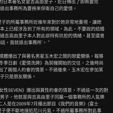
”的日本著名女星吉高由里子，近日傳出了即將要完

退出事務所為要挾來保衛自己的愛情。

里子的所屬事務所近幾年來對於她非常地重視，讓她

本上已經涉及到了所有的領域，為此，不要說的結婚

過吉高由里子本人對此卻持有抗拒的情緒，甚至還曾

，我就退出事務所'。 ”

本媒體爆出了與著名男星玉木宏之間的戀愛關係，報導

的冬季日劇《愛情洗牌》為契機開始的交往，之後時尚

刊登出了兩個人約會的情景。不過後來，玉木宏在參加某

子只是朋友關係。

女性SEVEN》爆出與異性約會的情景，不過這一次的對

男子，他就是與吉高由里子同屬一個事務所的人氣樂

據稱二人是在2009年7月播出節目《我們的音樂》(富士

里子便不斷地接近尼川元氣。不過所屬事務所對此事
