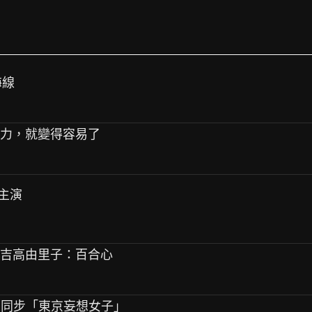
海線
壓力，就變得容易了
十主演
 吉高由里子：百合心
六 緯來同步「東京妄想女子」