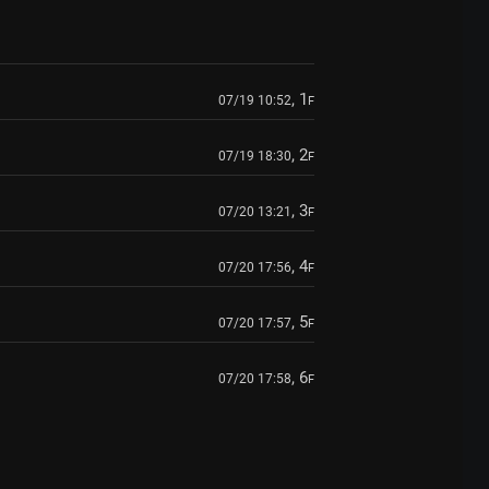
, 1
07/19 10:52
F
, 2
07/19 18:30
F
, 3
07/20 13:21
F
, 4
07/20 17:56
F
, 5
07/20 17:57
F
, 6
07/20 17:58
F