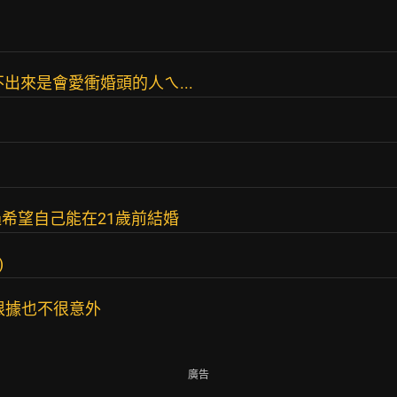
出來是會愛衝婚頭的人ㄟ...
希望自己能在21歲前結婚
)
根據也不很意外
廣告