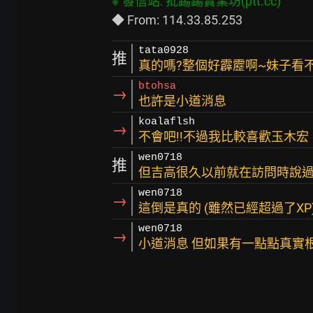
tata0928
推
真的嗎?整個好霹靂啊~妹子看不
btohsa
→
也許是小道消息
koalaflsh
→
不會吧!!不過我比較喜歡玉木宏
wen0718
推
但吉高很久以前就在訪問時說過
wen0718
→
這倒是真的 (雖然已經超過了XP
wen0718
→
小道消息 但如果有一點點真實