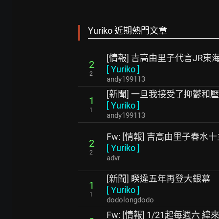
Yuriko 近期熱門文章
[情報] 吉高由里子代言JR東
2
[
Yuriko
]
2
andy199113
[新聞] 一旦我接受了抑鬱和
1
[
Yuriko
]
1
andy199113
Fw: [情報] 吉高由里子春水
2
[
Yuriko
]
2
advr
[新聞] 睽違五年再登大銀幕
1
[
Yuriko
]
1
dodolongdodo
Fw: [情報] 1/21起每週