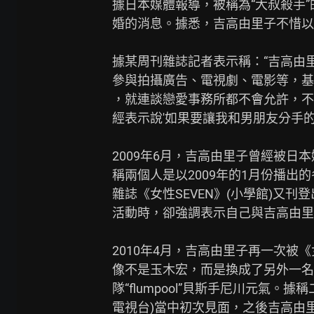
據日本媒體報導，被稱為“大叔殺手
婚的消息。據悉，吉高由里子不惜以
據某周刊雜誌記者表示稱：“吉高由
參與拍攝廣告、電視劇、電影等，基
，就連談戀愛事務所都不會允許，不
經表示說'如果要讓我和男朋友分手的話
2009年6月，吉高由里子曾經被日
稱兩個人是以2009年的1月份播出
雜誌《女性SEVEN》(小學館)又
活動時，卻強調表示自己與吉高由里
2010年4月，吉高由里子再一次被《
像不是玉木宏，而是換成了另外一名
隊“flumpool”貝斯手尼川元氣。
電視台)當中初次見面，之後吉高由