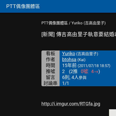
PTT
偶像團體區
PTT偶像團體區
/
Yuriko (吉高由里子)
[新聞] 傳吉高由里子執意要結
看板
Yuriko
(吉高由里子)
作者
btohsa
(Kai)
時間
15年前
(2011/07/18 18:57)
推噓
2
(
2
推
0
噓
4
→
)
留言
6則, 4人
參與
討論串
1/1
http://i.imgur.com/RTGfa.jpg