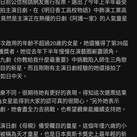
日前公信榜請網友進行投票，選出了今年上半年最受

拍主演日劇，在《明日香工高校物語》中飾演工業高

名竟然是主演正在熱播的日劇《阿護一家》的人氣童星

首次啟用的年齡不超過20歲的女星，她還獲得了第39屆

的獲獎者，她從去年下半年慢慢在演藝圈嶄露頭角，

九劇《你教給我什麼最重要》中挑戰陷入師生三角戀

目的新星，而且剛剛有主演日劇經驗的她還接拍了

如日中天。

衆不同，很期待她有更好的表現。得知這次選票結果

為女星能得到大家的認可真的很開心。”另外她表示

劇，她會盡全力去挑戰，也希望觀衆能繼續支持她。

演日劇《母親》備受矚目的童星，這個年僅六歲的小

被稱為天才童星，也是日本奧斯卡奬史上最年輕的新
