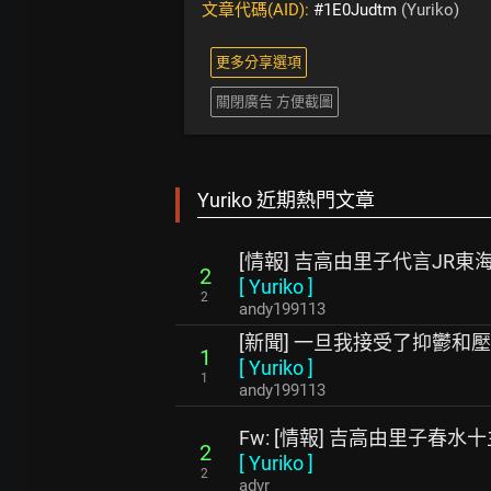
文章代碼(AID):
#1E0Judtm
(Yuriko)
更多分享選項
關閉廣告 方便截圖
Yuriko 近期熱門文章
[情報] 吉高由里子代言JR東
2
[
Yuriko
]
2
andy199113
[新聞] 一旦我接受了抑鬱和
1
[
Yuriko
]
1
andy199113
Fw: [情報] 吉高由里子春水
2
[
Yuriko
]
2
advr