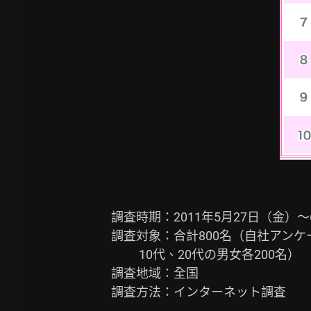
調査時期：2011年5月27日（金）～
調査対象：合計800名（自社アン
          10代、20代の男女各200名）

調査地域：全国

調査方法：インターネット調査
