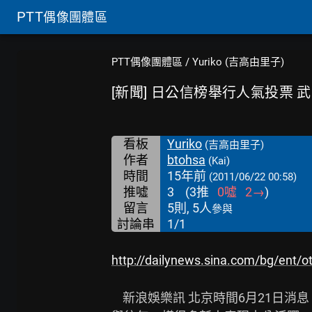
PTT
偶像團體區
PTT偶像團體區
/
Yuriko (吉高由里子)
[新聞] 日公信榜舉行人氣投票 
看板
Yuriko
(吉高由里子)
作者
btohsa
(Kai)
時間
15年前
(2011/06/22 00:58)
推噓
3
(
3
推
0
噓
2
→
)
留言
5則, 5人
參與
討論串
1/1
http://dailynews.sina.com/bg/ent/
    新浪娛樂訊 北京時間6月21日消息，據日本媒體報道，2011年很快已經走過了一半，
