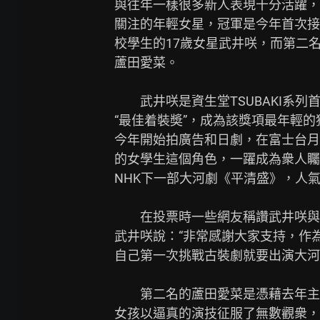
與往年一樣很多新人表現十分活躍，
關注的年輕女星，冠軍是今年首次接
校學生的17歲女星武井咲，而第二
蘆田愛菜。

　　武井咲是資生堂TSUBAKI系列
“最佳着裝奬”，成為該獎項最年輕
今年開始拍廣告和日劇，在富士台月
的女學生這個角色，一躍成為衆人矚
NHK下一部大河劇《平清盛》，人氣
　　在投票時一些網友稱讚武井咲與
武井咲說：“非常感謝大家支持，作
自己第一次挑戰古裝劇就要出演大河
　　第二名的蘆田愛菜是憑藉去年主
女孩以逼真的演技征服了無數觀衆，