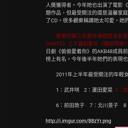
人奬獲得者。今年她也出演了電影《
題作品，但最受關注的還是溫馨家庭
了CD。很多觀衆稱讚她太可愛，她
榜單的第三名是作為個性派女星
GANTZ》上下篇和影片《婚前特
日劇《偷偷愛着你》的AKB48成員
榜上有名。今年後半年她們的表現也
　　2011年上半年最受關注的年輕女
　　1：武井咲    2：蘆田愛菜  
3：
　　6：前田敦子　7：北川景子　8：大
http://i.imgur.com/88zYr.png