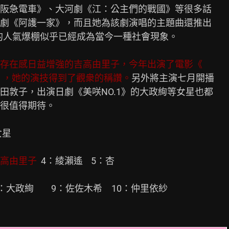
阪急電車》、大河劇《江：公主們的戰國》等很多話

劇《阿護一家》，而且她為該劇演唱的主題曲還推出

的人氣爆棚似乎已經成為當今一種社會現象。

存在感日益增強的吉高由里子，今年出演了電影《

急》，她的演技得到了觀衆的稱讚。
另外將主演七月開播

前田敦子，出演日劇《美咲NO.1》的大政絢等女星也都

很值得期待。

星

吉高由里子
  4：綾瀨遙    5：杏

政絢　    9：佐佐木希　10：仲里依紗
