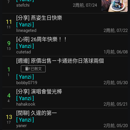
7
stefchi
2周前
,
07/24
[分享] 燕姿生日快樂
11
[
Yanzi
]
11
lineageted
2周前
,
07/22
[心得] 26周年快樂！！
9
[
Yanzi
]
13
cutetad
1月前
,
06/08
[週邊] 原價出售ㄧ卡通迷你日落球兩個
1
已刪文
1
[
Yanzi
]
bobby0719
2月前
,
05/30
[分享] 演唱會螢光棒
4
[
Yanzi
]
4
hahakook
2月前
,
05/21
[閒聊] 久違的第一
13
[
Yanzi
]
17
yaner
2月前
,
05/20