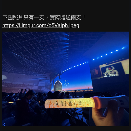
https://i.imgur.com/o5VaIph.jpeg