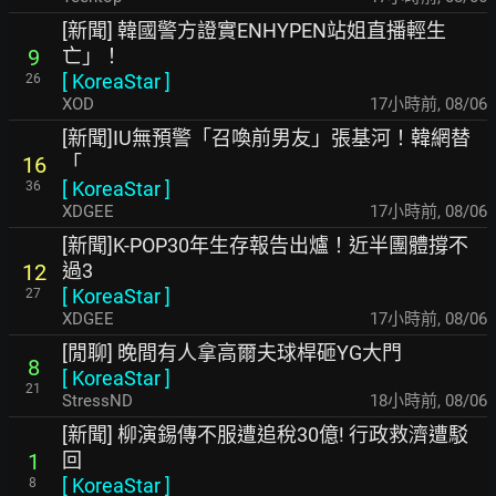
[新聞] 韓國警方證實ENHYPEN站姐直播輕生
亡」！
9
[
KoreaStar
]
26
XOD
17小時前
,
08/06
[新聞]IU無預警「召喚前男友」張基河！韓網替
「
16
[
KoreaStar
]
36
XDGEE
17小時前
,
08/06
[新聞]K-POP30年生存報告出爐！近半團體撐不
過3
12
[
KoreaStar
]
27
XDGEE
17小時前
,
08/06
[閒聊] 晚間有人拿高爾夫球桿砸YG大門
8
[
KoreaStar
]
21
StressND
18小時前
,
08/06
[新聞] 柳演錫傳不服遭追稅30億! 行政救濟遭駁
回
1
[
KoreaStar
]
8