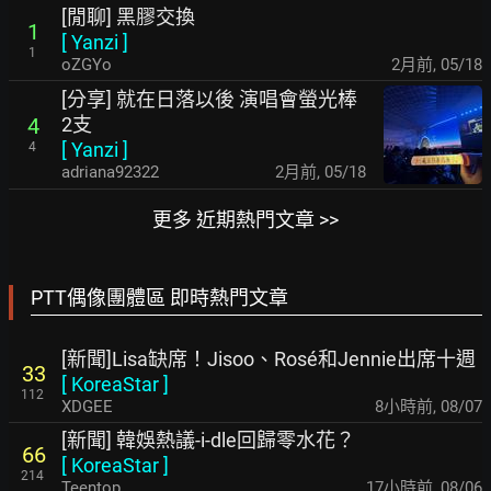
[閒聊] 黑膠交換
1
[
Yanzi
]
1
oZGYo
2月前
,
05/18
[分享] 就在日落以後 演唱會螢光棒
2支
4
[
Yanzi
]
4
adriana92322
2月前
,
05/18
更多 近期熱門文章 >>
PTT偶像團體區 即時熱門文章
[新聞]Lisa缺席！Jisoo、Rosé和Jennie出席十週
33
[
KoreaStar
]
112
XDGEE
8小時前
,
08/07
[新聞] 韓娛熱議-i-dle回歸零水花？
66
[
KoreaStar
]
214
Teentop
17小時前
,
08/06