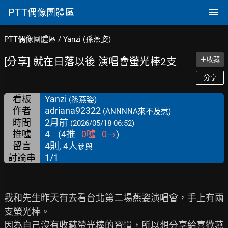
PTT
偶像團體區
PTT偶像團體區
/
Yanzi (孫燕姿)
[分享] 就在日落以後 演唱會螢光棒2支
＋收藏
分享
看板
Yanzi
(孫燕姿)
作者
adriana92322
(ANNNNA來不及惹)
時間
2月前
(2026/05/18 06:52)
推噓
4
(
4
推
0
噓
0
→
)
留言
4則, 4人
參與
討論串
1/1
我和先生昨天有去看台北第二場燕姿演唱會，手上有兩
支螢光棒。

因為自己沒有收藏螢光棒的習慣，所以想分享給喜歡燕