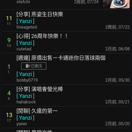
stefchi
2周前
,
07/24
[分享] 燕姿生日快樂
11
[
Yanzi
]
11
lineageted
2周前
,
07/22
[心得] 26周年快樂！！
9
[
Yanzi
]
13
cutetad
2月前
,
06/08
[週邊] 原價出售ㄧ卡通迷你日落球兩個
1
已刪文
1
[
Yanzi
]
bobby0719
2月前
,
05/30
[分享] 演唱會螢光棒
4
[
Yanzi
]
4
hahakook
2月前
,
05/21
[閒聊] 久違的第一
13
[
Yanzi
]
17
yaner
2月前
,
05/20