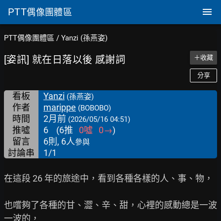
PTT
偶像團體區
PTT偶像團體區
/
Yanzi (孫燕姿)
[姿訊] 就在日落以後 感謝詞
＋收藏
分享
看板
Yanzi
(孫燕姿)
作者
marippe
(BOBOBO)
時間
2月前
(2026/05/16 04:51)
推噓
6
(
6
推
0
噓
0
→
)
留言
6則, 6人
參與
討論串
1/1
在這段 26 年的旅途中，看到各種各樣的人、事、物，

也嚐夠了各種的甘、澀、辛、甜，心裡的感動總是一波
一波的，
