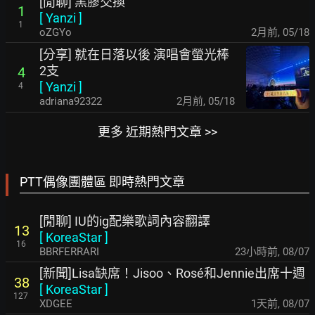
[閒聊] 黑膠交換
1
[
Yanzi
]
1
oZGYo
2月前
,
05/18
[分享] 就在日落以後 演唱會螢光棒
2支
4
[
Yanzi
]
4
adriana92322
2月前
,
05/18
更多 近期熱門文章 >>
PTT偶像團體區 即時熱門文章
[閒聊] IU的ig配樂歌詞內容翻譯
13
[
KoreaStar
]
16
BBRFERRARI
23小時前
,
08/07
[新聞]Lisa缺席！Jisoo、Rosé和Jennie出席十週
38
[
KoreaStar
]
127
XDGEE
1天前
,
08/07