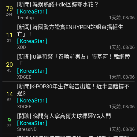
[新聞] 韓娛熱議-i-dle回歸零水花？
79
[
KoreaStar
]
244
Teentop
1天前
,
08/06
[新聞] 韓國警方證實ENHYPEN站姐直播輕生
亡」！
11
[
KoreaStar
]
31
XOD
1天前
,
08/06
[新聞]IU無預警「召喚前男友」張基河！韓網替
「
20
[
KoreaStar
]
45
XDGEE
1天前
,
08/06
[新聞]K-POP30年生存報告出爐！近半團體撐不
過3
14
[
KoreaStar
]
52
XDGEE
1天前
,
08/06
[閒聊] 晚間有人拿高爾夫球桿砸YG大門
9
[
KoreaStar
]
22
StressND
1天前
,
08/06