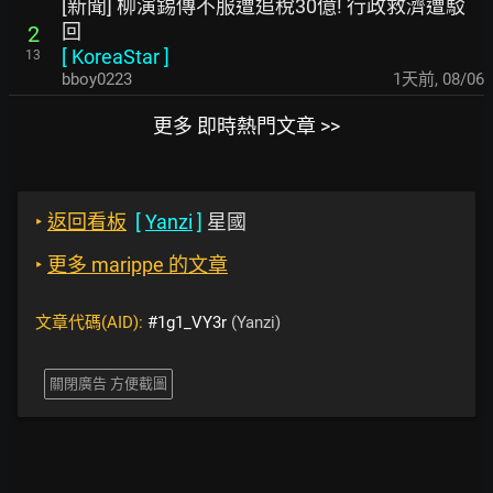
[新聞] 柳演錫傳不服遭追稅30億! 行政救濟遭駁
回
2
[
KoreaStar
]
13
bboy0223
1天前
,
08/06
更多 即時熱門文章 >>
‣
返回看板
[
Yanzi
]
星國
‣
更多 marippe 的文章
文章代碼(AID):
#1g1_VY3r
(Yanzi)
關閉廣告 方便截圖